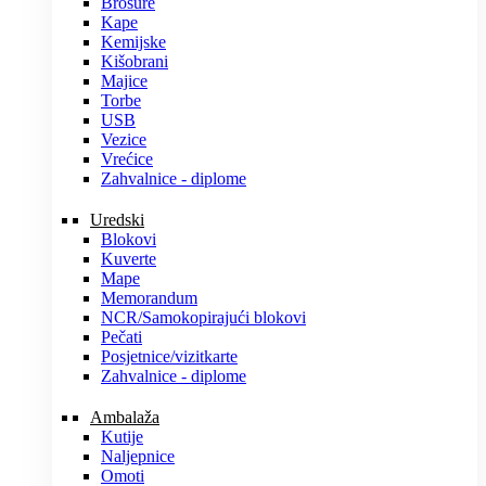
Brošure
Kape
Kemijske
Kišobrani
Majice
Torbe
USB
Vezice
Vrećice
Zahvalnice - diplome
Uredski
Blokovi
Kuverte
Mape
Memorandum
NCR/Samokopirajući blokovi
Pečati
Posjetnice/vizitkarte
Zahvalnice - diplome
Ambalaža
Kutije
Naljepnice
Omoti