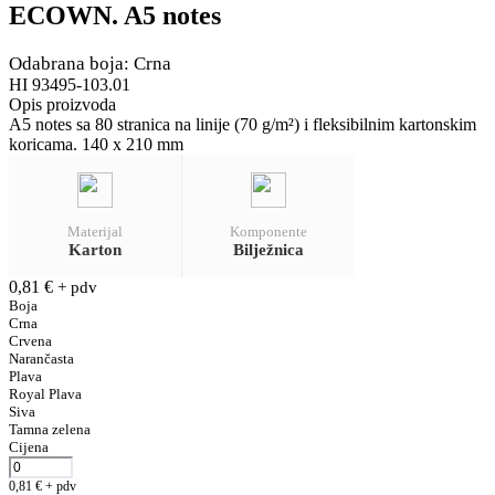
ECOWN. A5 notes
Odabrana boja: Crna
HI 93495-103.01
Opis proizvoda
A5 notes sa 80 stranica na linije (70 g/m²) i fleksibilnim kartonskim
koricama. 140 x 210 mm
Materijal
Komponente
Karton
Bilježnica
0,81
€
+ pdv
Boja
Crna
Crvena
Narančasta
Plava
Royal Plava
Siva
Tamna zelena
Cijena
0,81
€
+ pdv