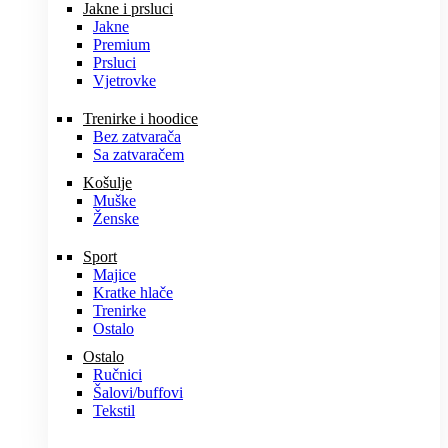
Jakne i prsluci
Jakne
Premium
Prsluci
Vjetrovke
Trenirke i hoodice
Bez zatvarača
Sa zatvaračem
Košulje
Muške
Ženske
Sport
Majice
Kratke hlače
Trenirke
Ostalo
Ostalo
Ručnici
Šalovi/buffovi
Tekstil