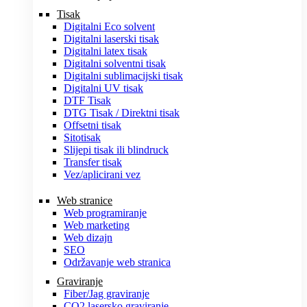
Tisak
Digitalni Eco solvent
Digitalni laserski tisak
Digitalni latex tisak
Digitalni solventni tisak
Digitalni sublimacijski tisak
Digitalni UV tisak
DTF Tisak
DTG Tisak / Direktni tisak
Offsetni tisak
Sitotisak
Slijepi tisak ili blindruck
Transfer tisak
Vez/aplicirani vez
Web stranice
Web programiranje
Web marketing
Web dizajn
SEO
Održavanje web stranica
Graviranje
Fiber/Jag graviranje
CO2 lasersko graviranje