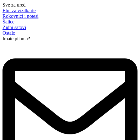
Sve za ured
Etui za vizitkarte
Rokovnici i notesi
Šalice
Zidni satovi
Ostalo
Imate pitanja?