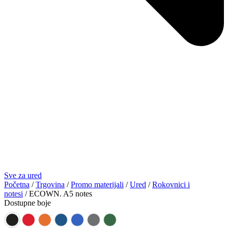
Sve za ured
Početna
/
Trgovina
/
Promo materijali
/
Ured
/
Rokovnici i
notesi
/ ECOWN. A5 notes
Dostupne boje