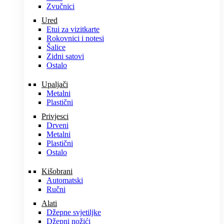
Zvučnici
Ured
Etui za vizitkarte
Rokovnici i notesi
Šalice
Zidni satovi
Ostalo
Upaljači
Metalni
Plastični
Privjesci
Drveni
Metalni
Plastični
Ostalo
Kišobrani
Automatski
Ručni
Alati
Džepne svjetiljke
Džepni nožići