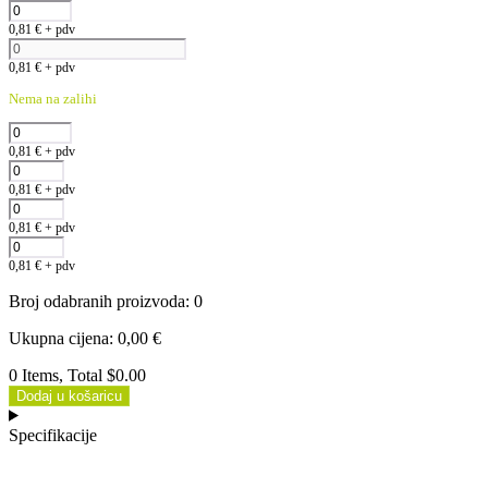
0,81
€
+ pdv
0,81
€
+ pdv
Nema na zalihi
0,81
€
+ pdv
0,81
€
+ pdv
0,81
€
+ pdv
0,81
€
+ pdv
Broj odabranih proizvoda
:
0
Ukupna cijena
:
0,00
€
0 Items, Total $0.00
Dodaj u košaricu
Specifikacije