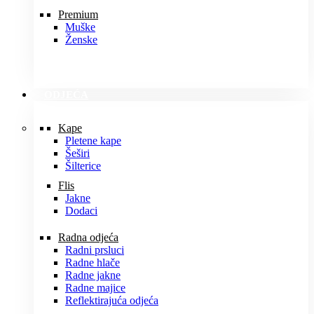
Premium
Muške
Ženske
ODJEĆA
Kape
Pletene kape
Šeširi
Šilterice
Flis
Jakne
Dodaci
Radna odjeća
Radni prsluci
Radne hlače
Radne jakne
Radne majice
Reflektirajuća odjeća