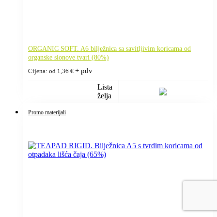
ORGANIC SOFT. A6 bilježnica sa savitljivim koricama od
organske slonove tvari (80%)
+ pdv
Cijena: od
1,36
€
Lista
želja
Promo materijali