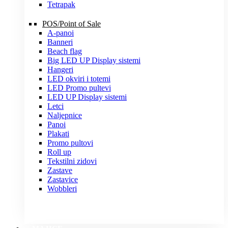
Tetrapak
POS/Point of Sale
A-panoi
Banneri
Beach flag
Big LED UP Display sistemi
Hangeri
LED okviri i totemi
LED Promo pultevi
LED UP Display sistemi
Letci
Naljepnice
Panoi
Plakati
Promo pultovi
Roll up
Tekstilni zidovi
Zastave
Zastavice
Wobbleri