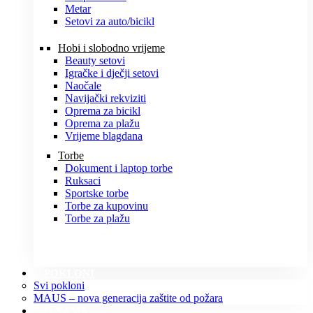
Metar
Setovi za auto/bicikl
Hobi i slobodno vrijeme
Beauty setovi
Igračke i dječji setovi
Naočale
Navijački rekviziti
Oprema za bicikl
Oprema za plažu
Vrijeme blagdana
Torbe
Dokument i laptop torbe
Ruksaci
Sportske torbe
Torbe za kupovinu
Torbe za plažu
POKLONI
Svi pokloni
MAUS – nova generacija zaštite od požara
O NAMA