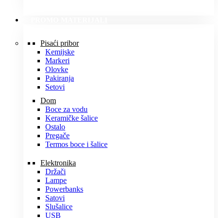
PROMO MATERIJALI
Pisaći pribor
Kemijske
Markeri
Olovke
Pakiranja
Setovi
Dom
Boce za vodu
Keramičke šalice
Ostalo
Pregače
Termos boce i šalice
Elektronika
Držači
Lampe
Powerbanks
Satovi
Slušalice
USB