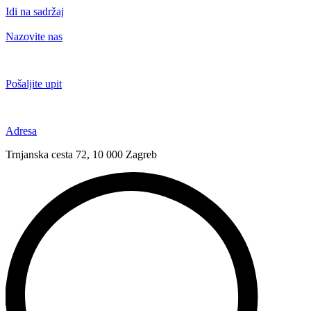
Idi na sadržaj
Nazovite nas
+385 91 6673 789
Pošaljite upit
novival@novival.hr
Adresa
Trnjanska cesta 72, 10 000 Zagreb