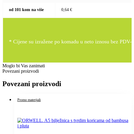
od 101 kom na više
0,64 €
* Cijene su izražene po komadu u neto iznosu bez PDV-a
Moglo bi Vas zanimati
Povezani proizvodi
Povezani proizvodi
Promo materijali