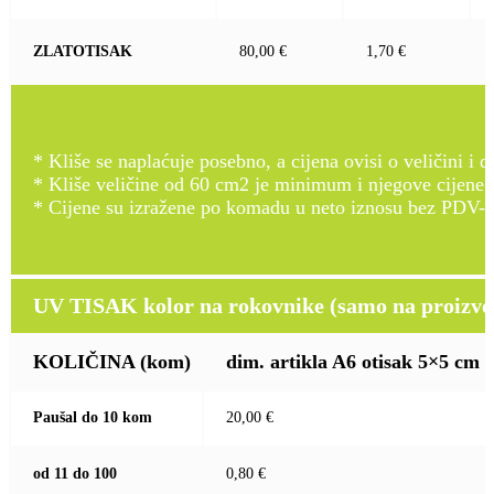
ZLATOTISAK
80,00 €
1,70 €
* Kliše se naplaćuje posebno, a cijena ovisi o veličini i d
* Kliše veličine od 60 cm2 je minimum i njegove cijene
* Cijene su izražene po komadu u neto iznosu bez PDV-a
UV TISAK kolor na rokovnike (samo na proizvod
KOLIČINA
(kom)
dim. artikla A6 otisak 5×5 cm
Paušal do 10 kom
20,00 €
od 11 do 100
0,80 €