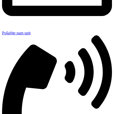
Pošaljite nam upit