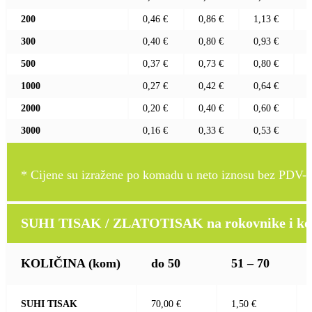
200
0,46 €
0,86 €
1,13 €
300
0,40 €
0,80 €
0,93 €
500
0,37 €
0,73 €
0,80 €
1000
0,27 €
0,42 €
0,64 €
2000
0,20 €
0,40 €
0,60 €
3000
0,16 €
0,33 €
0,53 €
* Cijene su izražene po komadu u neto iznosu bez PDV-a
SUHI TISAK / ZLATOTISAK na rokovnike i kož
KOLIČINA
(kom)
do 50
51 – 70
SUHI TISAK
70,00 €
1,50 €