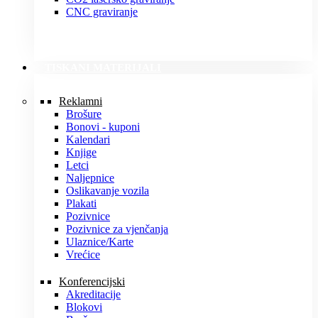
CNC graviranje
TISKANI MATERIJALI
Reklamni
Brošure
Bonovi - kuponi
Kalendari
Knjige
Letci
Naljepnice
Oslikavanje vozila
Plakati
Pozivnice
Pozivnice za vjenčanja
Ulaznice/Karte
Vrećice
Konferencijski
Akreditacije
Blokovi