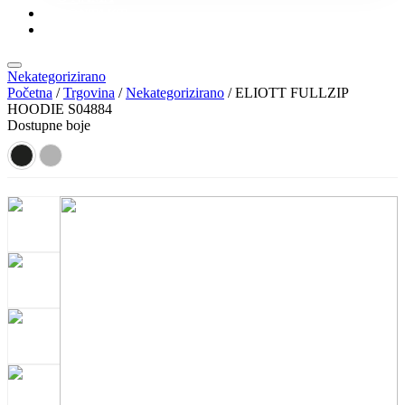
KONTAKT
KATALOZI
Nekategorizirano
Početna
/
Trgovina
/
Nekategorizirano
/ ELIOTT FULLZIP
HOODIE S04884
Dostupne boje