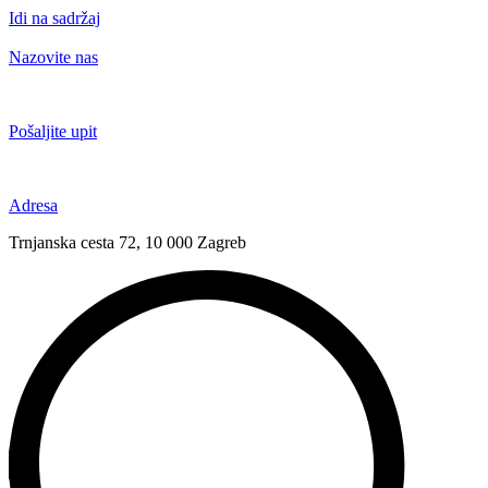
Idi na sadržaj
Nazovite nas
+385 91 6673 789
Pošaljite upit
novival@novival.hr
Adresa
Trnjanska cesta 72, 10 000 Zagreb