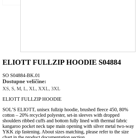
ELIOTT FULLZIP HOODIE S04884
SO S04884-BK.01
Dostupne veličine:
XS, S, M, L, XL, XXL, 3XL
ELIOTT FULLZIP HOODIE
SOL’S ELIOTT, unisex fullzip hoodie, brushed fleece 450, 80%
cotton – 20% recycled polyester, set-in sleeves with dropped
shoulders ribbed cuffs and bottom fully lined with thermal fabric
kangaroo pocket neck tape main opening with silver metal two-way
YKK zip fastening. About sizes matching, please refer to the size
chart in the product documentation section.