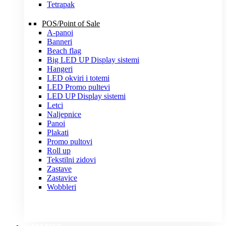
Tetrapak
POS/Point of Sale
A-panoi
Banneri
Beach flag
Big LED UP Display sistemi
Hangeri
LED okviri i totemi
LED Promo pultevi
LED UP Display sistemi
Letci
Naljepnice
Panoi
Plakati
Promo pultovi
Roll up
Tekstilni zidovi
Zastave
Zastavice
Wobbleri