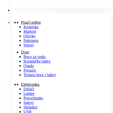
PROMO MATERIJALI
Pisaći pribor
Kemijske
Markeri
Olovke
Pakiranja
Setovi
Dom
Boce za vodu
Keramičke šalice
Ostalo
Pregače
Termos boce i šalice
Elektronika
Držači
Lampe
Powerbanks
Satovi
Slušalice
USB