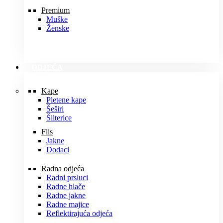
Premium
Muške
Ženske
ODJEĆA
Kape
Pletene kape
Šeširi
Šilterice
Flis
Jakne
Dodaci
Radna odjeća
Radni prsluci
Radne hlače
Radne jakne
Radne majice
Reflektirajuća odjeća