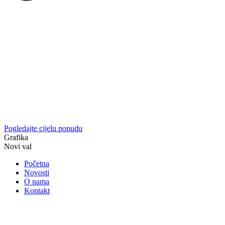
Pogledajte cijelu ponudu
Grafika
Novi val
Početna
Novosti
O nama
Kontakt