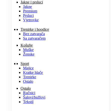
Jakne i prsluci
Jakne
Premium
Prsluci
Vjetrovke
Trenirke i hoodice
Bez zatvarača
Sa zatvaračem
Košulje
Muške
Ženske
Sport
Majice
Kratke hlače
Trenirke
Ostalo
Ostalo
Ručnici
Šalovi/buffovi
Tekstil