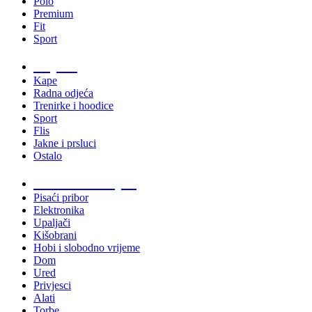
Polo
Premium
Fit
Sport
Odjeća
Kape
Radna odjeća
Trenirke i hoodice
Sport
Flis
Jakne i prsluci
Ostalo
Promo materijali
Pisaći pribor
Elektronika
Upaljači
Kišobrani
Hobi i slobodno vrijeme
Dom
Ured
Privjesci
Alati
Torbe