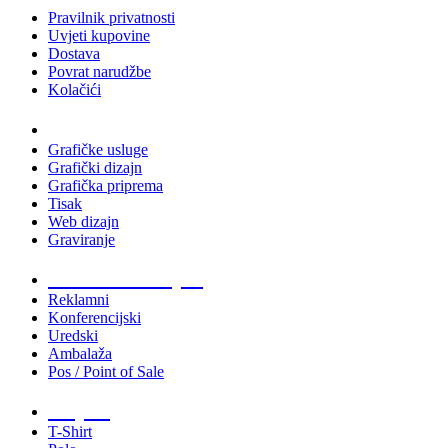
Pravilnik privatnosti
Uvjeti kupovine
Dostava
Povrat narudžbe
Kolačići
Usluge
Grafičke usluge
Grafički dizajn
Grafička priprema
Tisak
Web dizajn
Graviranje
Tiskani materijali
Reklamni
Konferencijski
Uredski
Ambalaža
Pos / Point of Sale
Majice
T-Shirt