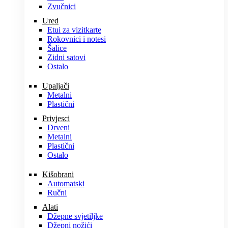
Zvučnici
Ured
Etui za vizitkarte
Rokovnici i notesi
Šalice
Zidni satovi
Ostalo
Upaljači
Metalni
Plastični
Privjesci
Drveni
Metalni
Plastični
Ostalo
Kišobrani
Automatski
Ručni
Alati
Džepne svjetiljke
Džepni nožići