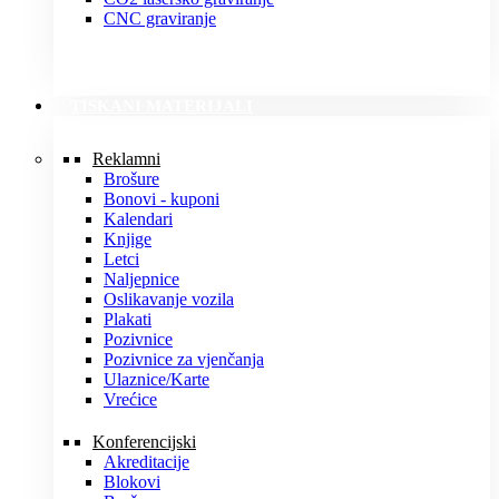
CNC graviranje
TISKANI MATERIJALI
Reklamni
Brošure
Bonovi - kuponi
Kalendari
Knjige
Letci
Naljepnice
Oslikavanje vozila
Plakati
Pozivnice
Pozivnice za vjenčanja
Ulaznice/Karte
Vrećice
Konferencijski
Akreditacije
Blokovi