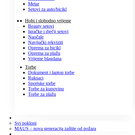
Metar
Setovi za auto/bicikl
Hobi i slobodno vrijeme
Beauty setovi
Igračke i dječji setovi
Naočale
Navijački rekviziti
Oprema za bicikl
Oprema za plažu
Vrijeme blagdana
Torbe
Dokument i laptop torbe
Ruksaci
Sportske torbe
Torbe za kupovinu
Torbe za plažu
POKLONI
Svi pokloni
MAUS – nova generacija zaštite od požara
O NAMA