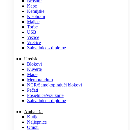
Brošure
Kape
Kemijske
Kišobrani
Majice
Torbe
USB
Vezice
Vrećice
Zahvalnice - diplome
Uredski
Blokovi
Kuverte
Mape
Memorandum
NCR/Samokopirajući blokovi
Pečati
Posjetnice/vizitkarte
Zahvalnice - diplome
Ambalaža
Kutije
Naljepnice
Omoti