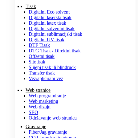
Tisak
Digitalni Eco solvent
Digitalni laserski tisak
Digitalni latex tisak
Digitalni solventni tisak
Digitalni sublimacijski tisak
Digitalni UV tisak
DTF Tisak
DTG Tisak / Direktni tisak
Offsetni tisak
Sitotisak
Slijepi tisak ili blindruck
Transfer tisak
Vez/aplicirani vez
Web stranice
Web programiranje
Web marketing
Web dizajn
SEO
Održavanje web stranica
Graviranje
Fiber/Jag graviranje
CO2 lasersko graviranje