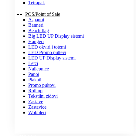
Tetrapak
POS/Point of Sale
A-panoi
Banneri
Beach flag
Big LED UP Display sistemi
Hangeri
LED okviri i totemi
LED Promo pultevi
LED UP Display sistemi
Letci
Naljepnice
Panoi
Plakati
Promo pultovi
Roll up
Tekstilni zidovi
Zastave
Zastavice
Wobbleri