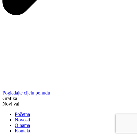
Pogledajte cijelu ponudu
Grafika
Novi val
Početna
Novosti
O nama
Kontakt