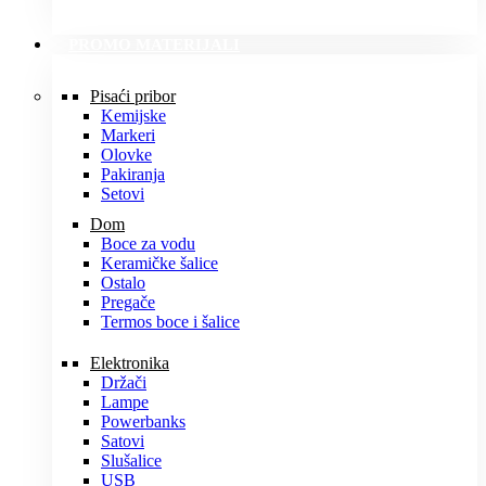
PROMO MATERIJALI
Pisaći pribor
Kemijske
Markeri
Olovke
Pakiranja
Setovi
Dom
Boce za vodu
Keramičke šalice
Ostalo
Pregače
Termos boce i šalice
Elektronika
Držači
Lampe
Powerbanks
Satovi
Slušalice
USB