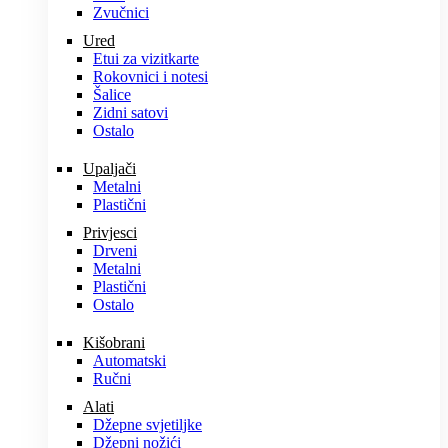
Zvučnici
Ured
Etui za vizitkarte
Rokovnici i notesi
Šalice
Zidni satovi
Ostalo
Upaljači
Metalni
Plastični
Privjesci
Drveni
Metalni
Plastični
Ostalo
Kišobrani
Automatski
Ručni
Alati
Džepne svjetiljke
Džepni nožići