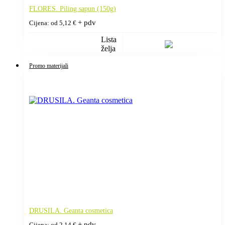
FLORES. Piling sapun (150g)
+ pdv
Cijena: od
5,12
€
Lista
želja
Promo materijali
DRUSILA. Geanta cosmetica
+ pdv
Cijena: od
2,14
€