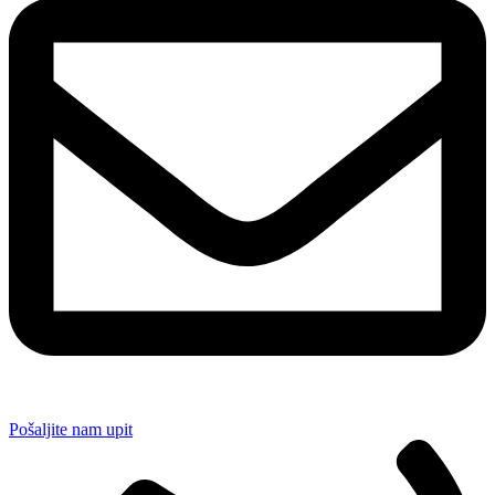
Pošaljite nam upit