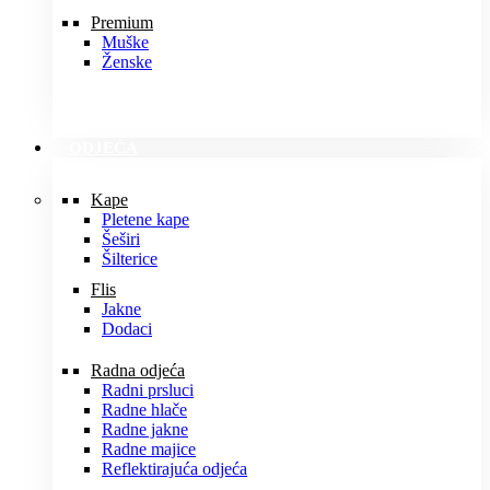
Premium
Muške
Ženske
ODJEĆA
Kape
Pletene kape
Šeširi
Šilterice
Flis
Jakne
Dodaci
Radna odjeća
Radni prsluci
Radne hlače
Radne jakne
Radne majice
Reflektirajuća odjeća