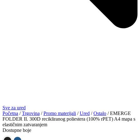
Sve za ured
Početna
/
Trgovina
/
Promo materijali
/
Ured
/
Ostalo
/ EMERGE
FOLDER II. 300D recikliranog poliestera (100% rPET) A4 mapa s
elastičnim zatvaranjem
Dostupne boje