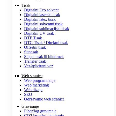
Tisak
Digitalni Eco solvent
Digitalni laserski tisak
Digitalni latex tisak
Digitalni solventni tisak
Digitalni sublimacijski tisak
Digitalni UV tisak
DTF Tisak
DTG Tisak / Direktni tisak
Offsetni tisak
Sitotisak
Slijepi tisak ili blindruck
Transfer tisak
Vez/aplicirani vez
Web stranice
Web programiranje
Web marketing
Web dizajn
SEO
Održavanje web stranica
Graviranje
Fiber/Jag graviranje
CO2 lasersko graviranje