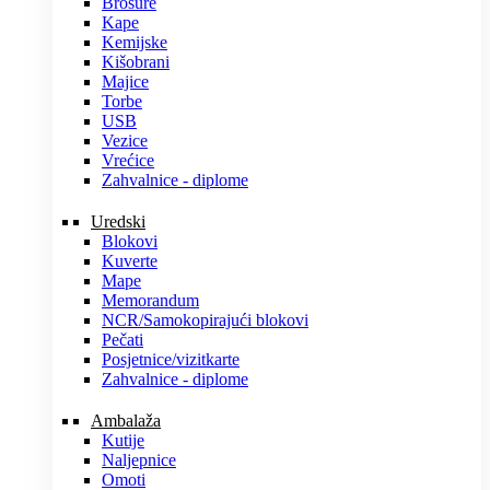
Brošure
Kape
Kemijske
Kišobrani
Majice
Torbe
USB
Vezice
Vrećice
Zahvalnice - diplome
Uredski
Blokovi
Kuverte
Mape
Memorandum
NCR/Samokopirajući blokovi
Pečati
Posjetnice/vizitkarte
Zahvalnice - diplome
Ambalaža
Kutije
Naljepnice
Omoti