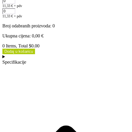
11,33
€
+ pdv
11,33
€
+ pdv
Broj odabranih proizvoda
:
0
Ukupna cijena
:
0,00
€
0 Items, Total $0.00
Dodaj u košaricu
Specifikacije