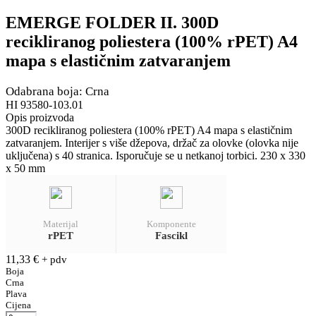
EMERGE FOLDER II. 300D
recikliranog poliestera (100% rPET) A4
mapa s elastičnim zatvaranjem
Odabrana boja: Crna
HI 93580-103.01
Opis proizvoda
300D recikliranog poliestera (100% rPET) A4 mapa s elastičnim
zatvaranjem. Interijer s više džepova, držač za olovke (olovka nije
uključena) s 40 stranica. Isporučuje se u netkanoj torbici. 230 x 330
x 50 mm
Materijal
Komponente
rPET
Fascikl
11,33
€
+ pdv
Boja
Crna
Plava
Cijena