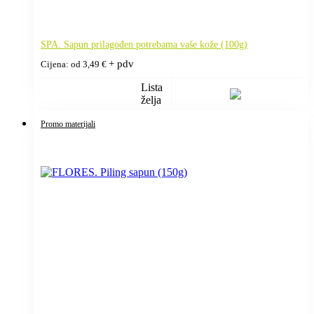
SPA. Sapun prilagođen potrebama vaše kože (100g)
+ pdv
Cijena: od
3,49
€
Lista
želja
Promo materijali