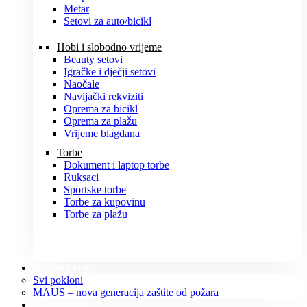
Metar
Setovi za auto/bicikl
Hobi i slobodno vrijeme
Beauty setovi
Igračke i dječji setovi
Naočale
Navijački rekviziti
Oprema za bicikl
Oprema za plažu
Vrijeme blagdana
Torbe
Dokument i laptop torbe
Ruksaci
Sportske torbe
Torbe za kupovinu
Torbe za plažu
POKLONI
Svi pokloni
MAUS – nova generacija zaštite od požara
O NAMA