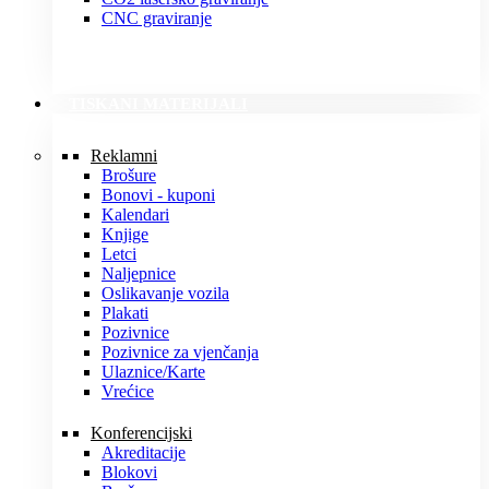
CNC graviranje
TISKANI MATERIJALI
Reklamni
Brošure
Bonovi - kuponi
Kalendari
Knjige
Letci
Naljepnice
Oslikavanje vozila
Plakati
Pozivnice
Pozivnice za vjenčanja
Ulaznice/Karte
Vrećice
Konferencijski
Akreditacije
Blokovi