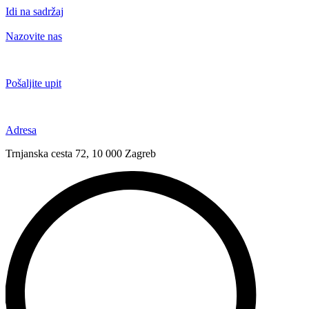
Idi na sadržaj
Nazovite nas
+385 91 6673 789
Pošaljite upit
novival@novival.hr
Adresa
Trnjanska cesta 72, 10 000 Zagreb