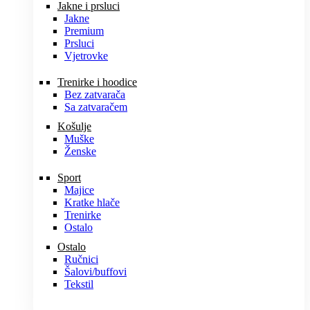
Jakne i prsluci
Jakne
Premium
Prsluci
Vjetrovke
Trenirke i hoodice
Bez zatvarača
Sa zatvaračem
Košulje
Muške
Ženske
Sport
Majice
Kratke hlače
Trenirke
Ostalo
Ostalo
Ručnici
Šalovi/buffovi
Tekstil