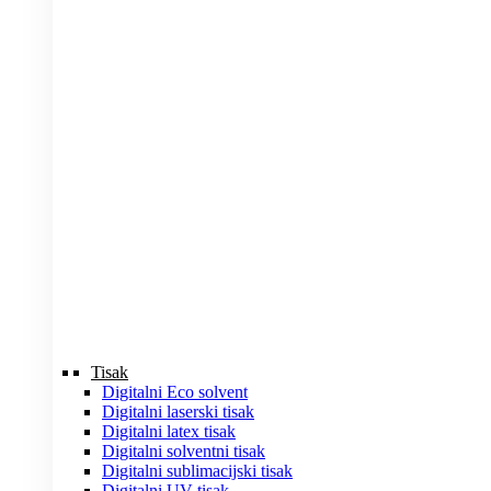
Tisak
Digitalni Eco solvent
Digitalni laserski tisak
Digitalni latex tisak
Digitalni solventni tisak
Digitalni sublimacijski tisak
Digitalni UV tisak