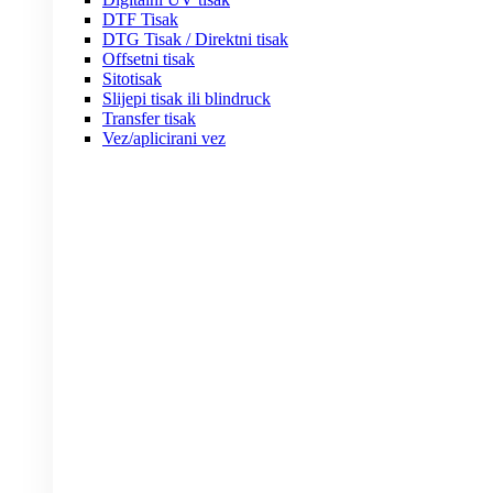
DTF Tisak
DTG Tisak / Direktni tisak
Offsetni tisak
Sitotisak
Slijepi tisak ili blindruck
Transfer tisak
Vez/aplicirani vez