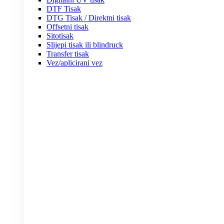
DTF Tisak
DTG Tisak / Direktni tisak
Offsetni tisak
Sitotisak
Slijepi tisak ili blindruck
Transfer tisak
Vez/aplicirani vez