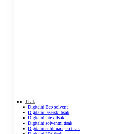
Tisak
Digitalni Eco solvent
Digitalni laserski tisak
Digitalni latex tisak
Digitalni solventni tisak
Digitalni sublimacijski tisak
Digitalni UV tisak