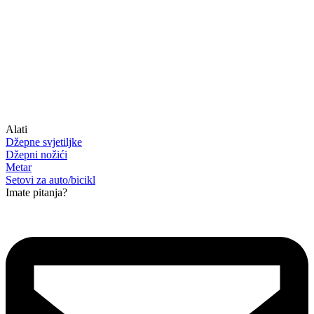
Alati
Džepne svjetiljke
Džepni nožići
Metar
Setovi za auto/bicikl
Imate pitanja?