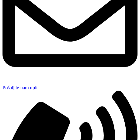
Pošaljite nam upit