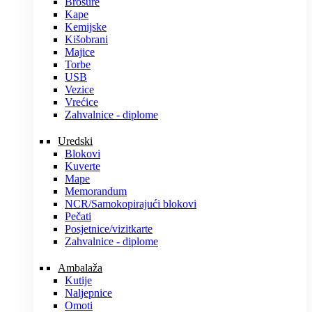
Brošure
Kape
Kemijske
Kišobrani
Majice
Torbe
USB
Vezice
Vrećice
Zahvalnice - diplome
Uredski
Blokovi
Kuverte
Mape
Memorandum
NCR/Samokopirajući blokovi
Pečati
Posjetnice/vizitkarte
Zahvalnice - diplome
Ambalaža
Kutije
Naljepnice
Omoti