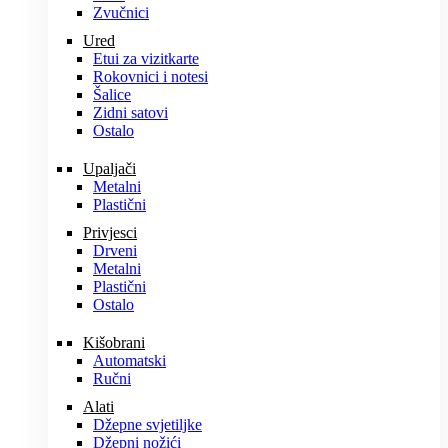
Zvučnici
Ured
Etui za vizitkarte
Rokovnici i notesi
Šalice
Zidni satovi
Ostalo
Upaljači
Metalni
Plastični
Privjesci
Drveni
Metalni
Plastični
Ostalo
Kišobrani
Automatski
Ručni
Alati
Džepne svjetiljke
Džepni nožići