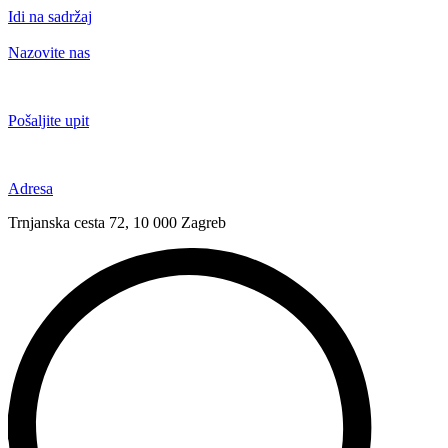
Idi na sadržaj
Nazovite nas
+385 91 6673 789
Pošaljite upit
novival@novival.hr
Adresa
Trnjanska cesta 72, 10 000 Zagreb