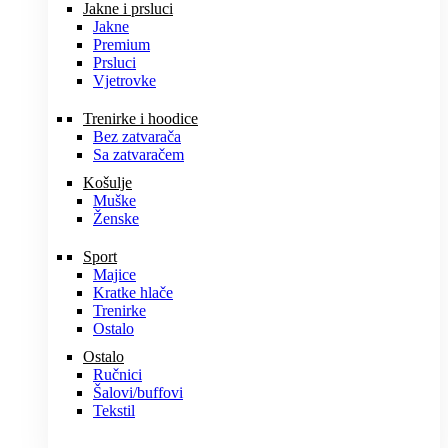
Jakne i prsluci
Jakne
Premium
Prsluci
Vjetrovke
Trenirke i hoodice
Bez zatvarača
Sa zatvaračem
Košulje
Muške
Ženske
Sport
Majice
Kratke hlače
Trenirke
Ostalo
Ostalo
Ručnici
Šalovi/buffovi
Tekstil