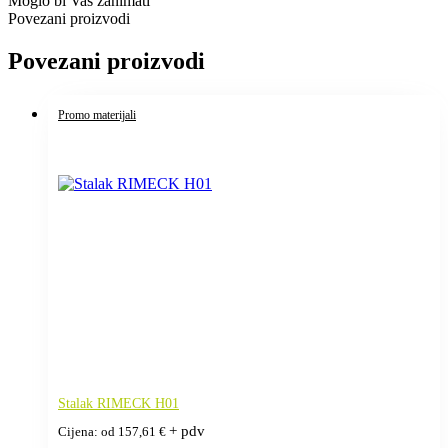
Moglo bi Vas zanimati
Povezani proizvodi
Povezani proizvodi
Promo materijali
Stalak RIMECK H01
+ pdv
Cijena: od
157,61
€