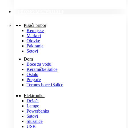
PROMO MATERIJALI
Pisaći pribor
Kemijske
Markeri
Olovke
Pakiranja
Setovi
Dom
Boce za vodu
Keramičke šalice
Ostalo
Pregače
Termos boce i šalice
Elektronika
Držači
Lampe
Powerbanks
Satovi
Slušalice
USB