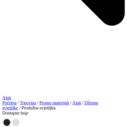
Alati
Početna
/
Trgovina
/
Promo materijali
/
Alati
/
Džepne
svjetiljke
/ Produžna svjetiljka
Dostupne boje