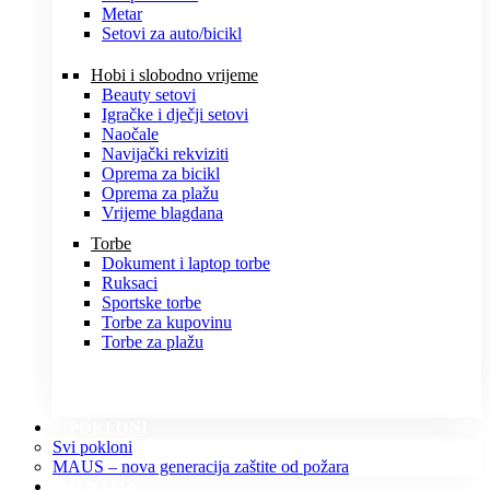
Metar
Setovi za auto/bicikl
Hobi i slobodno vrijeme
Beauty setovi
Igračke i dječji setovi
Naočale
Navijački rekviziti
Oprema za bicikl
Oprema za plažu
Vrijeme blagdana
Torbe
Dokument i laptop torbe
Ruksaci
Sportske torbe
Torbe za kupovinu
Torbe za plažu
POKLONI
Svi pokloni
MAUS – nova generacija zaštite od požara
O NAMA