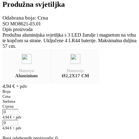
Produžna svjetiljka
Odabrana boja: Crna
SO MO8621-03.01
Opis proizvoda
Produžna aluminijska svjetiljka s 3 LED žarulje i magnetom na vrhu
te kopčom sa strane. Uključene 4 LR44 baterije. Maksimalna duljina
57 cm.
Materijal
Dimenzije
Aluminium
Ø2,2X17 CM
4,94
€
+ pdv
Boja
Crna
Srebrna
Cijena
4,94
€
+ pdv
4,94
€
+ pdv
Broj odabranih proizvoda
:
0