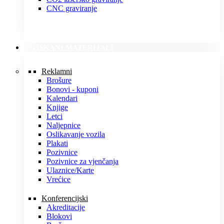
CNC graviranje
TISKANI MATERIJALI
Reklamni
Brošure
Bonovi - kuponi
Kalendari
Knjige
Letci
Naljepnice
Oslikavanje vozila
Plakati
Pozivnice
Pozivnice za vjenčanja
Ulaznice/Karte
Vrećice
Konferencijski
Akreditacije
Blokovi