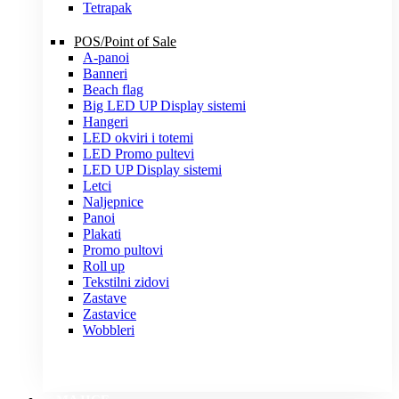
Tetrapak
POS/Point of Sale
A-panoi
Banneri
Beach flag
Big LED UP Display sistemi
Hangeri
LED okviri i totemi
LED Promo pultevi
LED UP Display sistemi
Letci
Naljepnice
Panoi
Plakati
Promo pultovi
Roll up
Tekstilni zidovi
Zastave
Zastavice
Wobbleri