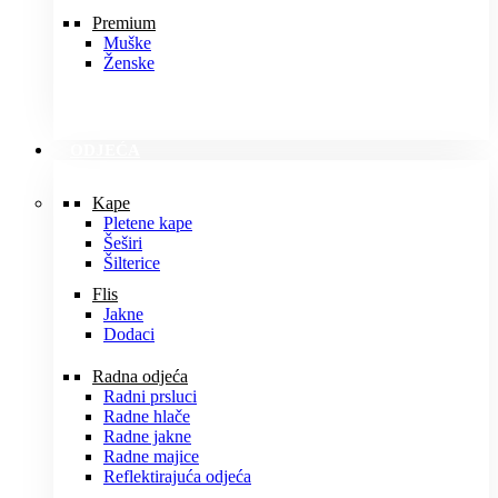
Premium
Muške
Ženske
ODJEĆA
Kape
Pletene kape
Šeširi
Šilterice
Flis
Jakne
Dodaci
Radna odjeća
Radni prsluci
Radne hlače
Radne jakne
Radne majice
Reflektirajuća odjeća