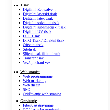
Tisak
Digitalni Eco solvent
Digitalni laserski tisak
Digitalni latex tisak
Digitalni solventni tisak
Digitalni sublimacijski tisak
Digitalni UV tisak
DTF Tisak
DTG Tisak / Direktni tisak
Offsetni tisak
Sitotisak
Slijepi tisak ili blindruck
Transfer tisak
Vez/aplicirani vez
Web stranice
Web programiranje
Web marketing
Web dizajn
SEO
Održavanje web stranica
Graviranje
Fiber/Jag graviranje
CO2 lasersko graviranje