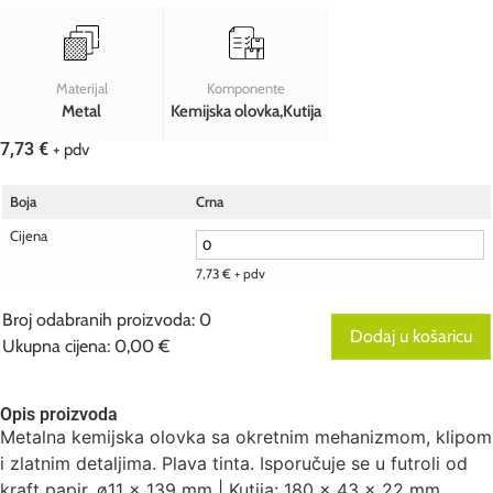
Materijal
Komponente
Metal
Kemijska olovka,Kutija
7,73
€
+ pdv
Boja
Crna
Cijena
7,73
€
+ pdv
Broj odabranih proizvoda
:
0
Dodaj u košaricu
Ukupna cijena
:
0,00 €
0
Broj
odabranih
Opis proizvoda
proizvoda.
Metalna kemijska olovka sa okretnim mehanizmom, klipom
Your
total
i zlatnim detaljima. Plava tinta. Isporučuje se u futroli od
is
kraft papir. ø11 x 139 mm | Kutija: 180 x 43 x 22 mm
0,00 €