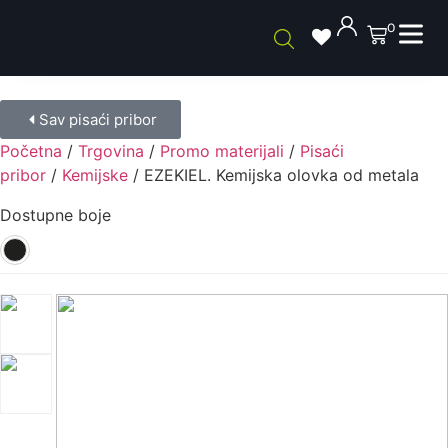
0
Sav pisaći pribor
Početna
/
Trgovina
/
Promo materijali
/
Pisaći
pribor
/
Kemijske
/ EZEKIEL. Kemijska olovka od metala
Dostupne boje