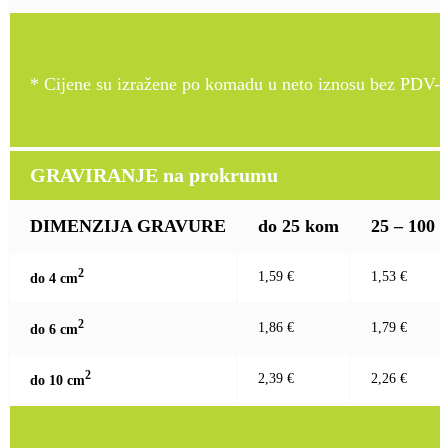
* Cijene su izražene po komadu u neto iznosu bez PDV-a
GRAVIRANJE na prokrumu
DIMENZIJA GRAVURE
do 25 kom
25 – 100
2
1,59 €
1,53 €
do 4 c
m
2
1,86 €
1,79 €
do 6 c
m
2
2,39 €
2,26 €
do 10 c
m