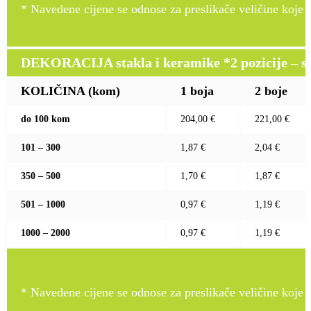
* Navedene cijene se odnose za preslikače veličine koje pr
DEKORACIJA stakla i keramike *2 pozicije – sito 
KOLIČINA (kom)
1 boja
2 boje
do 100 kom
204,00 €
221,00 €
101 – 300
1,87 €
2,04 €
350 – 500
1,70 €
1,87 €
501 – 1000
0,97 €
1,19 €
1000 – 2000
0,97 €
1,19 €
* Navedene cijene se odnose za preslikače veličine koje pr