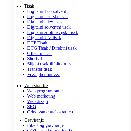
Tisak
Digitalni Eco solvent
Digitalni laserski tisak
Digitalni latex tisak
Digitalni solventni tisak
Digitalni sublimacijski tisak
Digitalni UV tisak
DTF Tisak
DTG Tisak / Direktni tisak
Offsetni tisak
Sitotisak
Slijepi tisak ili blindruck
Transfer tisak
Vez/aplicirani vez
Web stranice
Web programiranje
Web marketing
Web dizajn
SEO
Održavanje web stranica
Graviranje
Fiber/Jag graviranje
CO2 lasersko graviranje