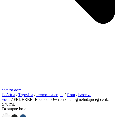
Sve za dom
Početna
/
Trgovina
/
Promo materijali
/
Dom
/
Boce za
vodu
/ FEDERER. Boca od 90% recikliranog nehrđajućeg čelika
570 mL
Dostupne boje