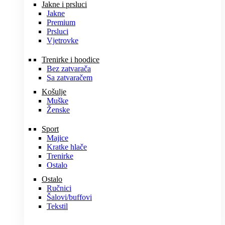
Jakne i prsluci
Jakne
Premium
Prsluci
Vjetrovke
Trenirke i hoodice
Bez zatvarača
Sa zatvaračem
Košulje
Muške
Ženske
Sport
Majice
Kratke hlače
Trenirke
Ostalo
Ostalo
Ručnici
Šalovi/buffovi
Tekstil