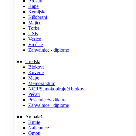
Brošure
Kape
Kemijske
Kišobrani
Majice
Torbe
USB
Vezice
Vrećice
Zahvalnice - diplome
Uredski
Blokovi
Kuverte
Mape
Memorandum
NCR/Samokopirajući blokovi
Pečati
Posjetnice/vizitkarte
Zahvalnice - diplome
Ambalaža
Kutije
Naljepnice
Omoti