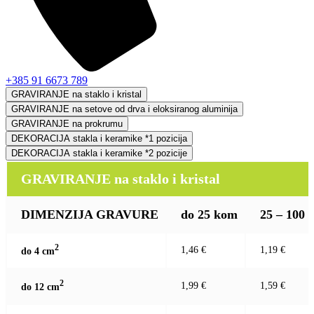
+385 91 6673 789
GRAVIRANJE na staklo i kristal
GRAVIRANJE na setove od drva i eloksiranog aluminija
GRAVIRANJE na prokrumu
DEKORACIJA stakla i keramike *1 pozicija
DEKORACIJA stakla i keramike *2 pozicije
GRAVIRANJE na staklo i kristal
DIMENZIJA GRAVURE
do 25 kom
25 – 100
2
1,46 €
1,19 €
do 4 c
m
2
1,99 €
1,59 €
do 12 c
m