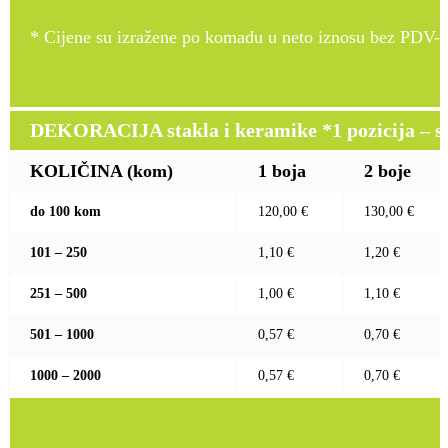
* Cijene su izražene po komadu u neto iznosu bez PDV-a
DEKORACIJA stakla i keramike *1 pozicija – sito
KOLIČINA (kom)
1 boja
2 boje
do 100 kom
120,00 €
130,00 €
101 – 250
1,10 €
1,20 €
251 – 500
1,00 €
1,10 €
501 – 1000
0,57 €
0,70 €
1000 – 2000
0,57 €
0,70 €