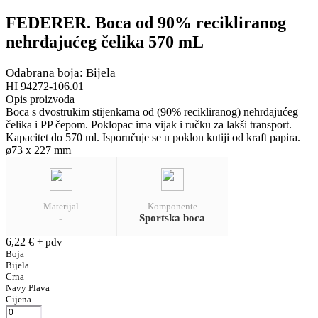
FEDERER. Boca od 90% recikliranog
nehrđajućeg čelika 570 mL
Odabrana boja: Bijela
HI 94272-106.01
Opis proizvoda
Boca s dvostrukim stijenkama od (90% recikliranog) nehrđajućeg
čelika i PP čepom. Poklopac ima vijak i ručku za lakši transport.
Kapacitet do 570 ml. Isporučuje se u poklon kutiji od kraft papira.
ø73 x 227 mm
Materijal
Komponente
-
Sportska boca
6,22
€
+ pdv
Boja
Bijela
Crna
Navy Plava
Cijena