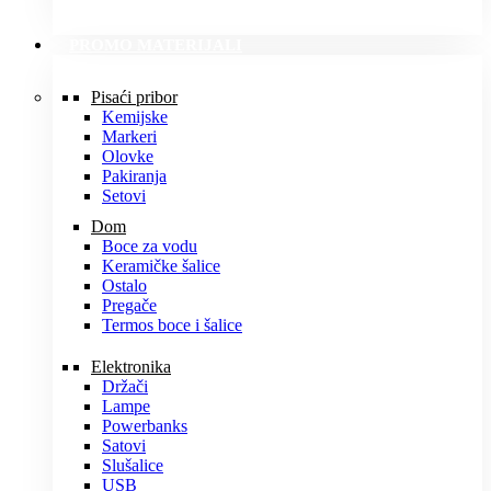
PROMO MATERIJALI
Pisaći pribor
Kemijske
Markeri
Olovke
Pakiranja
Setovi
Dom
Boce za vodu
Keramičke šalice
Ostalo
Pregače
Termos boce i šalice
Elektronika
Držači
Lampe
Powerbanks
Satovi
Slušalice
USB