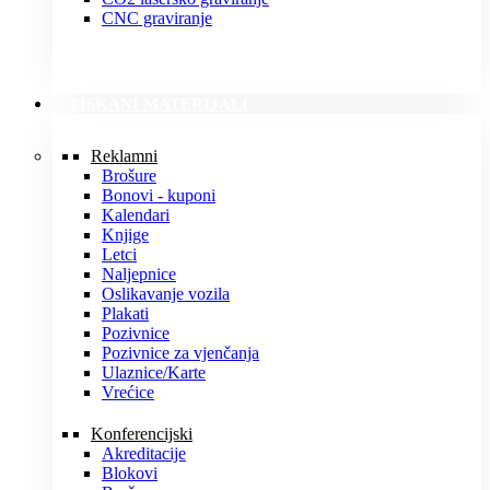
CNC graviranje
TISKANI MATERIJALI
Reklamni
Brošure
Bonovi - kuponi
Kalendari
Knjige
Letci
Naljepnice
Oslikavanje vozila
Plakati
Pozivnice
Pozivnice za vjenčanja
Ulaznice/Karte
Vrećice
Konferencijski
Akreditacije
Blokovi