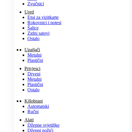
Zvučnici
Ured
Etui za vizitkarte
Rokovnici i notesi
Šalice
Zidni satovi
Ostalo
Upaljači
Metalni
Plastični
Privjesci
Drveni
Metalni
Plastični
Ostalo
Kišobrani
Automatski
Ručni
Alati
Džepne svjetiljke
Džepni nožići