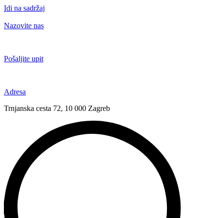
Idi na sadržaj
Nazovite nas
+385 91 6673 789
Pošaljite upit
novival@novival.hr
Adresa
Trnjanska cesta 72, 10 000 Zagreb