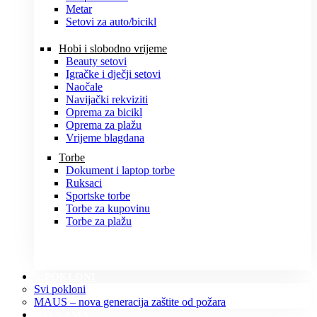
Metar
Setovi za auto/bicikl
Hobi i slobodno vrijeme
Beauty setovi
Igračke i dječji setovi
Naočale
Navijački rekviziti
Oprema za bicikl
Oprema za plažu
Vrijeme blagdana
Torbe
Dokument i laptop torbe
Ruksaci
Sportske torbe
Torbe za kupovinu
Torbe za plažu
POKLONI
Svi pokloni
MAUS – nova generacija zaštite od požara
O NAMA