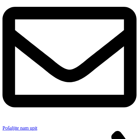
Pošaljite nam upit