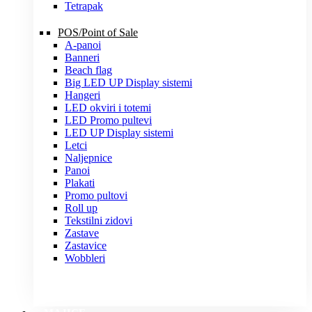
Tetrapak
POS/Point of Sale
A-panoi
Banneri
Beach flag
Big LED UP Display sistemi
Hangeri
LED okviri i totemi
LED Promo pultevi
LED UP Display sistemi
Letci
Naljepnice
Panoi
Plakati
Promo pultovi
Roll up
Tekstilni zidovi
Zastave
Zastavice
Wobbleri