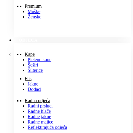
Premium
Muške
Ženske
ODJEĆA
Kape
Pletene kape
Šeširi
Šilterice
Flis
Jakne
Dodaci
Radna odjeća
Radni prsluci
Radne hlače
Radne jakne
Radne majice
Reflektirajuća odjeća