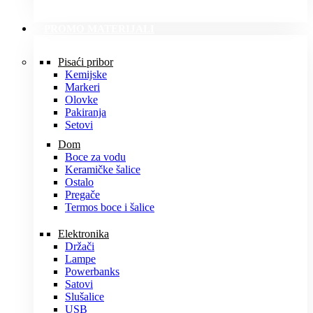
PROMO MATERIJALI
Pisaći pribor
Kemijske
Markeri
Olovke
Pakiranja
Setovi
Dom
Boce za vodu
Keramičke šalice
Ostalo
Pregače
Termos boce i šalice
Elektronika
Držači
Lampe
Powerbanks
Satovi
Slušalice
USB