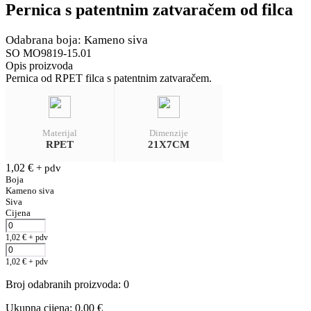
Pernica s patentnim zatvaračem od filca
Odabrana boja: Kameno siva
SO MO9819-15.01
Opis proizvoda
Pernica od RPET filca s patentnim zatvaračem.
Materijal
Dimenzije
RPET
21X7CM
1,02
€
+ pdv
Boja
Kameno siva
Siva
Cijena
1,02
€
+ pdv
1,02
€
+ pdv
Broj odabranih proizvoda
:
0
Ukupna cijena
:
0,00
€