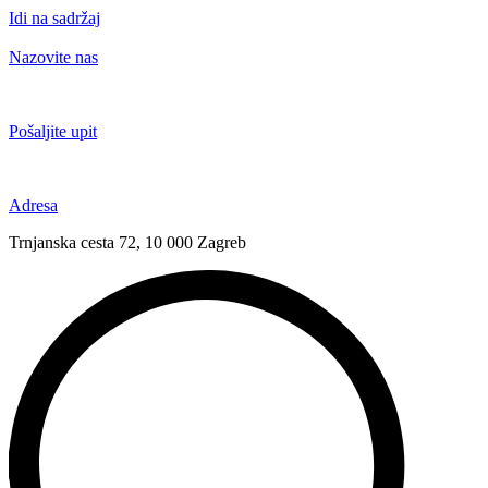
Idi na sadržaj
Nazovite nas
+385 91 6673 789
Pošaljite upit
novival@novival.hr
Adresa
Trnjanska cesta 72, 10 000 Zagreb