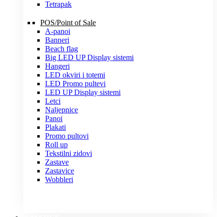
Tetrapak
POS/Point of Sale
A-panoi
Banneri
Beach flag
Big LED UP Display sistemi
Hangeri
LED okviri i totemi
LED Promo pultevi
LED UP Display sistemi
Letci
Naljepnice
Panoi
Plakati
Promo pultovi
Roll up
Tekstilni zidovi
Zastave
Zastavice
Wobbleri