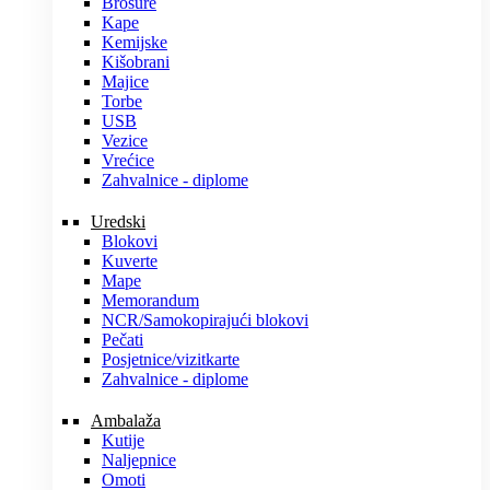
Brošure
Kape
Kemijske
Kišobrani
Majice
Torbe
USB
Vezice
Vrećice
Zahvalnice - diplome
Uredski
Blokovi
Kuverte
Mape
Memorandum
NCR/Samokopirajući blokovi
Pečati
Posjetnice/vizitkarte
Zahvalnice - diplome
Ambalaža
Kutije
Naljepnice
Omoti