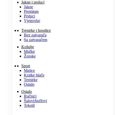
Jakne i prsluci
Jakne
Premium
Prsluci
Vjetrovke
Trenirke i hoodice
Bez zatvarača
Sa zatvaračem
Košulje
Muške
Ženske
Sport
Majice
Kratke hlače
Trenirke
Ostalo
Ostalo
Ručnici
Šalovi/buffovi
Tekstil