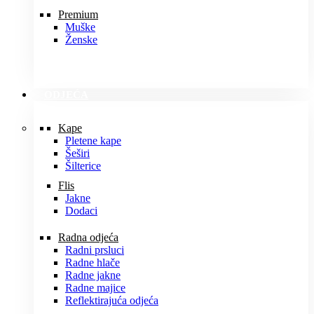
Premium
Muške
Ženske
ODJEĆA
Kape
Pletene kape
Šeširi
Šilterice
Flis
Jakne
Dodaci
Radna odjeća
Radni prsluci
Radne hlače
Radne jakne
Radne majice
Reflektirajuća odjeća