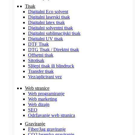
Tisak
Digitalni Eco solvent
Digitalni laserski tisak
Digitalni latex tisak
Digitalni solventni tisak
Digitalni sublimacijski tisak
Digitalni UV tisak
DTF Tisak
DTG Tisak / Direktni tisak
Offsetni tisak
Sitotisak
Slijepi tisak ili blindruck
Transfer tisak
Vez/aplicirani vez
Web stranice
Web programiranje
Web marketing
Web dizajn
SEO
Održavanje web stranica
Graviranje
Fiber/Jag graviranje
CO2 lasersko graviranje