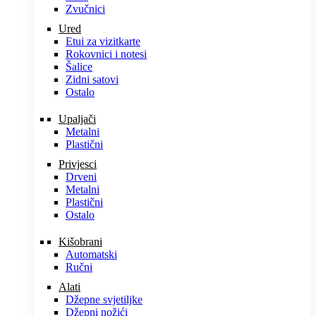
Zvučnici
Ured
Etui za vizitkarte
Rokovnici i notesi
Šalice
Zidni satovi
Ostalo
Upaljači
Metalni
Plastični
Privjesci
Drveni
Metalni
Plastični
Ostalo
Kišobrani
Automatski
Ručni
Alati
Džepne svjetiljke
Džepni nožići