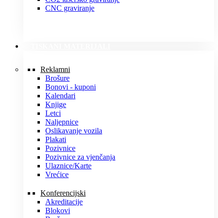
CNC graviranje
TISKANI MATERIJALI
Reklamni
Brošure
Bonovi - kuponi
Kalendari
Knjige
Letci
Naljepnice
Oslikavanje vozila
Plakati
Pozivnice
Pozivnice za vjenčanja
Ulaznice/Karte
Vrećice
Konferencijski
Akreditacije
Blokovi