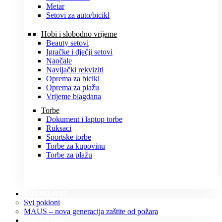
Metar
Setovi za auto/bicikl
Hobi i slobodno vrijeme
Beauty setovi
Igračke i dječji setovi
Naočale
Navijački rekviziti
Oprema za bicikl
Oprema za plažu
Vrijeme blagdana
Torbe
Dokument i laptop torbe
Ruksaci
Sportske torbe
Torbe za kupovinu
Torbe za plažu
POKLONI
Svi pokloni
MAUS – nova generacija zaštite od požara
O NAMA