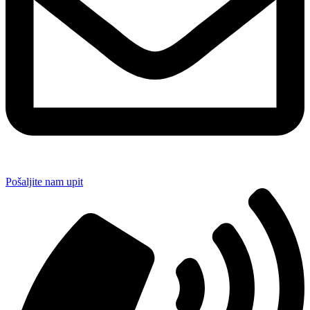
Pošaljite nam upit