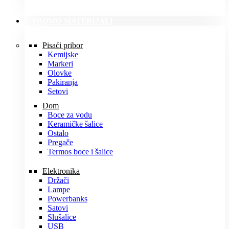
PROMO MATERIJALI
Pisaći pribor
Kemijske
Markeri
Olovke
Pakiranja
Setovi
Dom
Boce za vodu
Keramičke šalice
Ostalo
Pregače
Termos boce i šalice
Elektronika
Držači
Lampe
Powerbanks
Satovi
Slušalice
USB