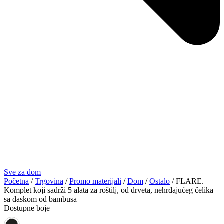
Sve za dom
Početna
/
Trgovina
/
Promo materijali
/
Dom
/
Ostalo
/ FLARE.
Komplet koji sadrži 5 alata za roštilj, od drveta, nehrđajućeg čelika
sa daskom od bambusa
Dostupne boje