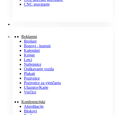
CNC graviranje
TISKANI MATERIJALI
Reklamni
Brošure
Bonovi - kuponi
Kalendari
Knjige
Letci
Naljepnice
Oslikavanje vozila
Plakati
Pozivnice
Pozivnice za vjenčanja
Ulaznice/Karte
Vrećice
Konferencijski
Akreditacije
Blokovi