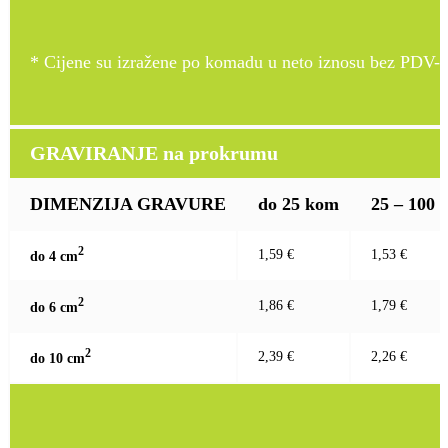
* Cijene su izražene po komadu u neto iznosu bez PDV-a
GRAVIRANJE na prokrumu
DIMENZIJA GRAVURE
do 25 kom
25 – 100
2
1,59 €
1,53 €
do 4 c
m
2
1,86 €
1,79 €
do 6 c
m
2
2,39 €
2,26 €
do 10 c
m