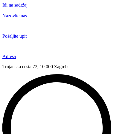
Idi na sadržaj
Nazovite nas
+385 91 6673 789
Pošaljite upit
novival@novival.hr
Adresa
Trnjanska cesta 72, 10 000 Zagreb