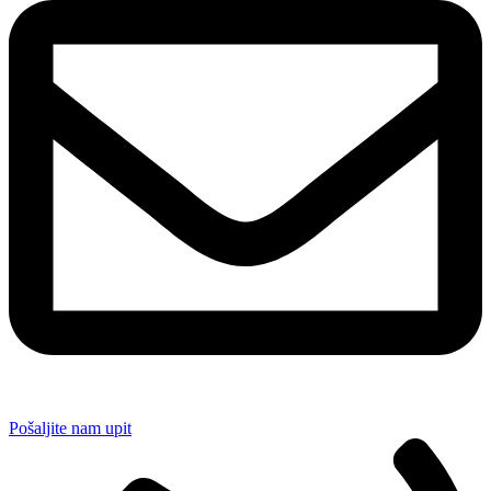
Pošaljite nam upit