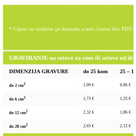
* Cijene su izražene po komadu u neto iznosu bez PDV-a
GRAVIRANJE na setove za vino ili setove od drv
DIMENZIJA GRAVURE
do 25 kom
25 – 1
2
1,09 €
0,86 €
do 2 c
m
2
1,73 €
1,35 €
do 6 c
m
2
2,32 €
1,86 €
do 12 c
m
2
2,65 €
2,12 €
do 20 c
m