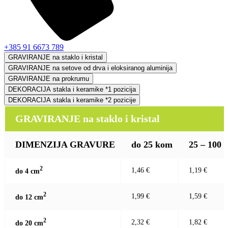
+385 91 6673 789
GRAVIRANJE na staklo i kristal
GRAVIRANJE na setove od drva i eloksiranog aluminija
GRAVIRANJE na prokrumu
DEKORACIJA stakla i keramike *1 pozicija
DEKORACIJA stakla i keramike *2 pozicije
GRAVIRANJE na staklo i kristal
DIMENZIJA GRAVURE
do 25 kom
25 – 100
2
1,46 €
1,19 €
do 4 c
m
2
1,99 €
1,59 €
do 12 c
m
2
2,32 €
1,82 €
do 20 c
m