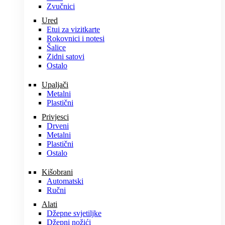
Zvučnici
Ured
Etui za vizitkarte
Rokovnici i notesi
Šalice
Zidni satovi
Ostalo
Upaljači
Metalni
Plastični
Privjesci
Drveni
Metalni
Plastični
Ostalo
Kišobrani
Automatski
Ručni
Alati
Džepne svjetiljke
Džepni nožići