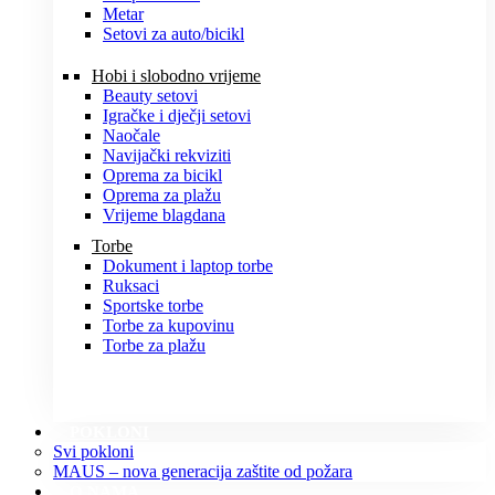
Metar
Setovi za auto/bicikl
Hobi i slobodno vrijeme
Beauty setovi
Igračke i dječji setovi
Naočale
Navijački rekviziti
Oprema za bicikl
Oprema za plažu
Vrijeme blagdana
Torbe
Dokument i laptop torbe
Ruksaci
Sportske torbe
Torbe za kupovinu
Torbe za plažu
POKLONI
Svi pokloni
MAUS – nova generacija zaštite od požara
O NAMA