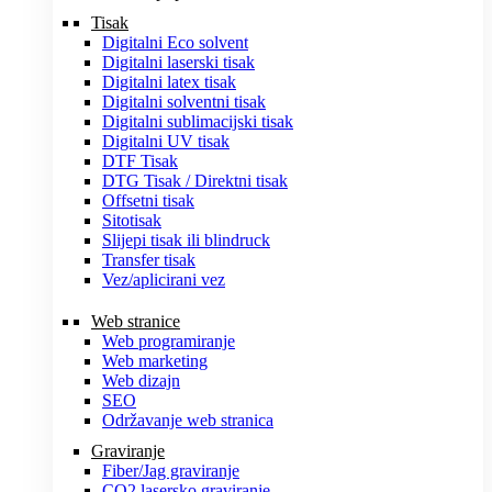
Tisak
Digitalni Eco solvent
Digitalni laserski tisak
Digitalni latex tisak
Digitalni solventni tisak
Digitalni sublimacijski tisak
Digitalni UV tisak
DTF Tisak
DTG Tisak / Direktni tisak
Offsetni tisak
Sitotisak
Slijepi tisak ili blindruck
Transfer tisak
Vez/aplicirani vez
Web stranice
Web programiranje
Web marketing
Web dizajn
SEO
Održavanje web stranica
Graviranje
Fiber/Jag graviranje
CO2 lasersko graviranje