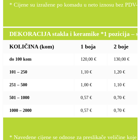
* Cijene su izražene po komadu u neto iznosu bez PDV-a
DEKORACIJA stakla i keramike *1 pozicija – sito
KOLIČINA (kom)
1 boja
2 boje
do 100 kom
120,00 €
130,00 €
101 – 250
1,10 €
1,20 €
251 – 500
1,00 €
1,10 €
501 – 1000
0,57 €
0,70 €
1000 – 2000
0,57 €
0,70 €
* Navedene cijene se odnose za preslikače veličine koje pr