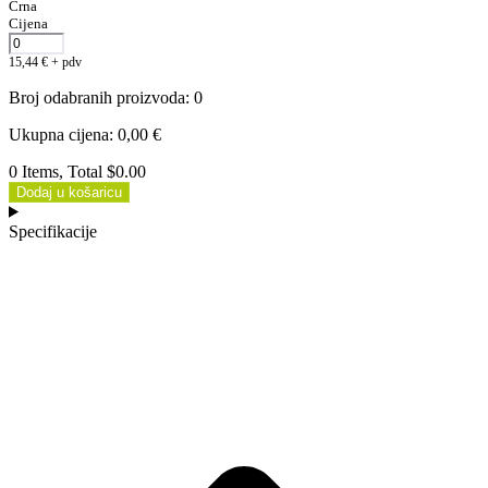
Crna
Cijena
15,44
€
+ pdv
Broj odabranih proizvoda
:
0
Ukupna cijena
:
0,00
€
0 Items, Total $0.00
Dodaj u košaricu
Specifikacije