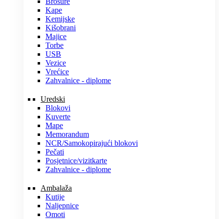
Brošure
Kape
Kemijske
Kišobrani
Majice
Torbe
USB
Vezice
Vrećice
Zahvalnice - diplome
Uredski
Blokovi
Kuverte
Mape
Memorandum
NCR/Samokopirajući blokovi
Pečati
Posjetnice/vizitkarte
Zahvalnice - diplome
Ambalaža
Kutije
Naljepnice
Omoti