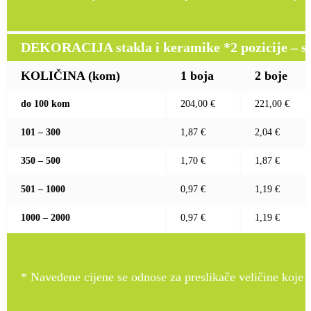
DEKORACIJA stakla i keramike *2 pozicije – sito 
KOLIČINA (kom)
1 boja
2 boje
do 100 kom
204,00 €
221,00 €
101 – 300
1,87 €
2,04 €
350 – 500
1,70 €
1,87 €
501 – 1000
0,97 €
1,19 €
1000 – 2000
0,97 €
1,19 €
* Navedene cijene se odnose za preslikače veličine koje pr