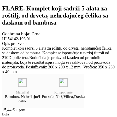
FLARE. Komplet koji sadrži 5 alata za
roštilj, od drveta, nehrđajućeg čelika sa
daskom od bambusa
Odabrana boja: Crna
HI 54142-103.01
Opis proizvoda
Komplet koji sadrži 5 alata za roštilj, od drveta, nehrđajućeg čelika
sa daskom od bambusa. Komplet se isporučuje u tvrdoj futroli od
210D poliestera.Budući da je proizvod izrađen od prirodnih
materijala, boja te rezultat ispisa mogu se razlikovati od proizvoda
do proizvoda. Poslužavnik: 300 x 200 x 12 mm | Vrećica: 350 x 230
x 40 mm
Materijal
Komponente
Bambus. Nehrđajući
Futrola,Nož,Vilica,Daska
čelik
15,44
€
+ pdv
Boja