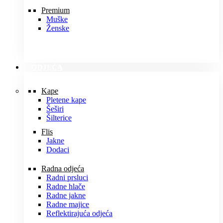
Premium
Muške
Ženske
ODJEĆA
Kape
Pletene kape
Šeširi
Šilterice
Flis
Jakne
Dodaci
Radna odjeća
Radni prsluci
Radne hlače
Radne jakne
Radne majice
Reflektirajuća odjeća