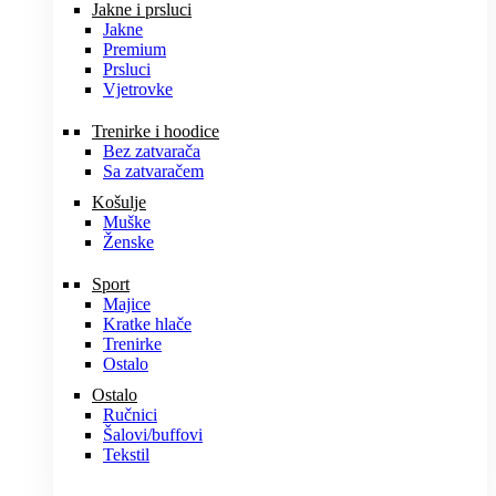
Jakne i prsluci
Jakne
Premium
Prsluci
Vjetrovke
Trenirke i hoodice
Bez zatvarača
Sa zatvaračem
Košulje
Muške
Ženske
Sport
Majice
Kratke hlače
Trenirke
Ostalo
Ostalo
Ručnici
Šalovi/buffovi
Tekstil