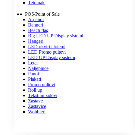
Tetrapak
POS/Point of Sale
A-panoi
Banneri
Beach flag
Big LED UP Display sistemi
Hangeri
LED okviri i totemi
LED Promo pultevi
LED UP Display sistemi
Letci
Naljepnice
Panoi
Plakati
Promo pultovi
Roll up
Tekstilni zidovi
Zastave
Zastavice
Wobbleri