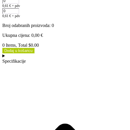
0,61
€
+ pdv
0,61
€
+ pdv
Broj odabranih proizvoda
:
0
Ukupna cijena
:
0,00
€
0 Items, Total $0.00
Dodaj u košaricu
Specifikacije