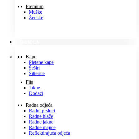
Premium
Muške
Ženske
ODJEĆA
Kape
Pletene kape
Šeširi
Šilterice
Flis
Jakne
Dodaci
Radna odjeća
Radni prsluci
Radne hlače
Radne jakne
Radne majice
Reflektirajuća odjeća