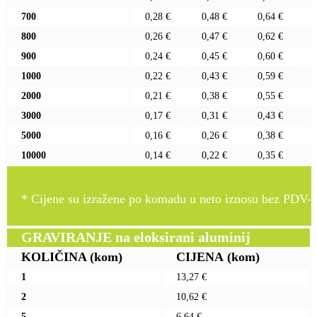
700
0,28 €
0,48 €
0,64 €
800
0,26 €
0,47 €
0,62 €
900
0,24 €
0,45 €
0,60 €
1000
0,22 €
0,43 €
0,59 €
2000
0,21 €
0,38 €
0,55 €
3000
0,17 €
0,31 €
0,43 €
5000
0,16 €
0,26 €
0,38 €
10000
0,14 €
0,22 €
0,35 €
* Cijene su izražene po komadu u neto iznosu bez PDV-a
GRAVIRANJE na eloksirani aluminij
KOLIČINA
(kom)
CIJENA
(kom)
1
13,27 €
2
10,62 €
5
6,64 €