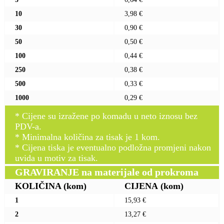
10
3,98 €
30
0,90 €
50
0,50 €
100
0,44 €
250
0,38 €
500
0,33 €
1000
0,29 €
* Cijene su izražene po komadu u neto iznosu bez
PDV-a.
* Minimalna količina za tisak je 1 kom.
* Cijena tiska je eventualno podložna promjeni nakon
uvida u motiv za tisak.
GRAVIRANJE na materijale od prokroma
KOLIČINA
(kom)
CIJENA
(kom)
1
15,93 €
2
13,27 €