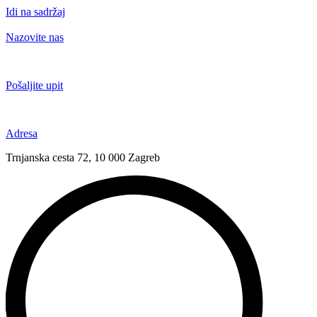
Idi na sadržaj
Nazovite nas
+385 91 6673 789
Pošaljite upit
novival@novival.hr
Adresa
Trnjanska cesta 72, 10 000 Zagreb