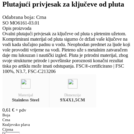
Plutajući privjesak za ključeve od pluta
Odabrana boja: Crna
SO MO6161-03.01
Opis proizvoda
Ovalni plutajući privjesak za ključeve od pluta s pletenim užetom.
Komprimirani materijal od pluta sigurno će držati vaše ključeve na
vodi kada slučajno padnu u vodu. Neophodan predmet za ljude koji
vole provoditi vrijeme na vodi. Pleteno uže s metalnim zatvaračem
daje mu luksuzan i nautički izgled. Pluta je prirodni materijal, zbog
svoje strukturne prirode i površinske poroznosti konačni rezultat
tiska po artiklu može imati odstupanja. FSC®-certificirano | FSC
100%, N3.7, FSC-C213206
Materijal
Dimenzije
Stainless Steel
9X4X1,5CM
0,61
€
+ pdv
Boja
Crna
Kraljevsko plava
Cijena