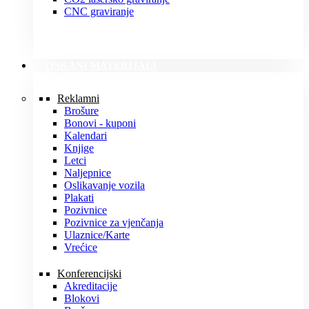
CNC graviranje
TISKANI MATERIJALI
Reklamni
Brošure
Bonovi - kuponi
Kalendari
Knjige
Letci
Naljepnice
Oslikavanje vozila
Plakati
Pozivnice
Pozivnice za vjenčanja
Ulaznice/Karte
Vrećice
Konferencijski
Akreditacije
Blokovi