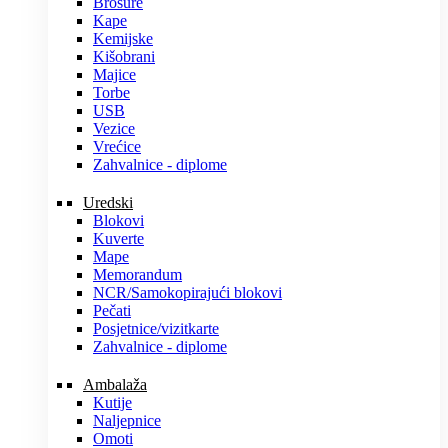
Brošure
Kape
Kemijske
Kišobrani
Majice
Torbe
USB
Vezice
Vrećice
Zahvalnice - diplome
Uredski
Blokovi
Kuverte
Mape
Memorandum
NCR/Samokopirajući blokovi
Pečati
Posjetnice/vizitkarte
Zahvalnice - diplome
Ambalaža
Kutije
Naljepnice
Omoti