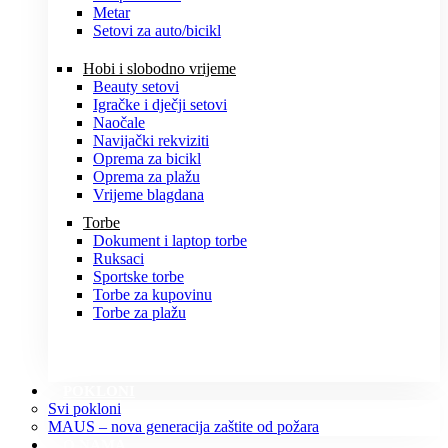
Metar
Setovi za auto/bicikl
Hobi i slobodno vrijeme
Beauty setovi
Igračke i dječji setovi
Naočale
Navijački rekviziti
Oprema za bicikl
Oprema za plažu
Vrijeme blagdana
Torbe
Dokument i laptop torbe
Ruksaci
Sportske torbe
Torbe za kupovinu
Torbe za plažu
POKLONI
Svi pokloni
MAUS – nova generacija zaštite od požara
O NAMA