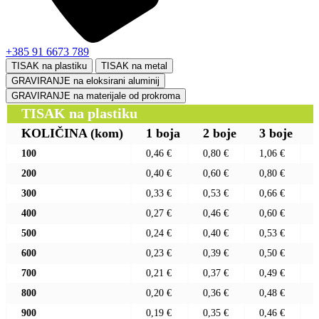
+385 91 6673 789
TISAK na plastiku
TISAK na metal
GRAVIRANJE na eloksirani aluminij
GRAVIRANJE na materijale od prokroma
TISAK na plastiku
KOLIČINA
(kom)
1 boja
2 boje
3 boje
100
0,46 €
0,80 €
1,06 €
200
0,40 €
0,60 €
0,80 €
300
0,33 €
0,53 €
0,66 €
400
0,27 €
0,46 €
0,60 €
500
0,24 €
0,40 €
0,53 €
600
0,23 €
0,39 €
0,50 €
700
0,21 €
0,37 €
0,49 €
800
0,20 €
0,36 €
0,48 €
900
0,19 €
0,35 €
0,46 €