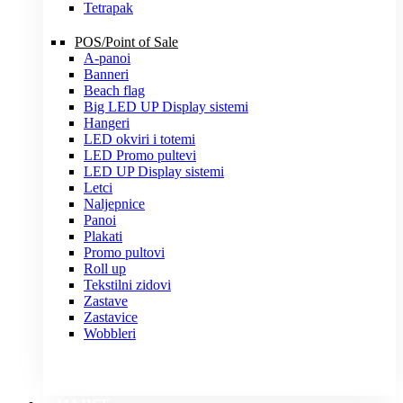
Tetrapak
POS/Point of Sale
A-panoi
Banneri
Beach flag
Big LED UP Display sistemi
Hangeri
LED okviri i totemi
LED Promo pultevi
LED UP Display sistemi
Letci
Naljepnice
Panoi
Plakati
Promo pultovi
Roll up
Tekstilni zidovi
Zastave
Zastavice
Wobbleri