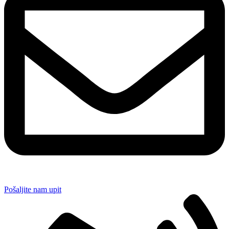
Pošaljite nam upit