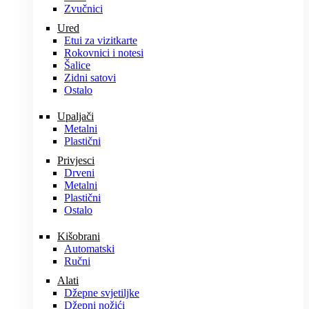
Zvučnici
Ured
Etui za vizitkarte
Rokovnici i notesi
Šalice
Zidni satovi
Ostalo
Upaljači
Metalni
Plastični
Privjesci
Drveni
Metalni
Plastični
Ostalo
Kišobrani
Automatski
Ručni
Alati
Džepne svjetiljke
Džepni nožići