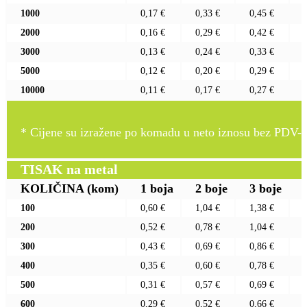
1000
0,17 €
0,33 €
0,45 €
2000
0,16 €
0,29 €
0,42 €
3000
0,13 €
0,24 €
0,33 €
5000
0,12 €
0,20 €
0,29 €
10000
0,11 €
0,17 €
0,27 €
* Cijene su izražene po komadu u neto iznosu bez PDV-a
TISAK na metal
KOLIČINA
(kom)
1 boja
2 boje
3 boje
100
0,60 €
1,04 €
1,38 €
200
0,52 €
0,78 €
1,04 €
300
0,43 €
0,69 €
0,86 €
400
0,35 €
0,60 €
0,78 €
500
0,31 €
0,57 €
0,69 €
600
0,29 €
0,52 €
0,66 €