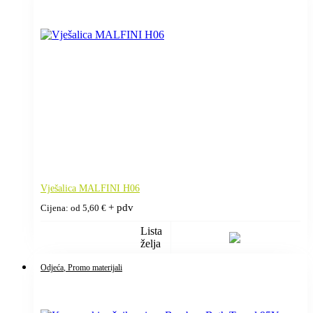
Vješalica MALFINI H06
+ pdv
Cijena: od
5,60
€
Lista
želja
Odjeća
, Promo materijali