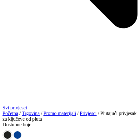
Svi privjesci
Početna
/
Trgovina
/
Promo materijali
/
Privjesci
/ Plutajući privjesak
za ključeve od pluta
Dostupne boje