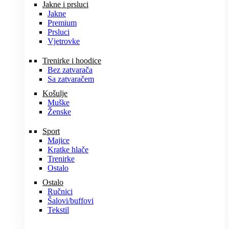
Jakne i prsluci
Jakne
Premium
Prsluci
Vjetrovke
Trenirke i hoodice
Bez zatvarača
Sa zatvaračem
Košulje
Muške
Ženske
Sport
Majice
Kratke hlače
Trenirke
Ostalo
Ostalo
Ručnici
Šalovi/buffovi
Tekstil