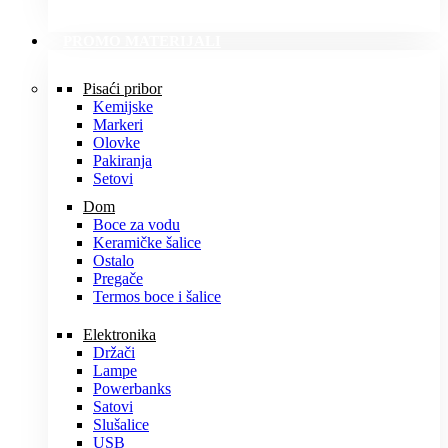
PROMO MATERIJALI
Pisaći pribor
Kemijske
Markeri
Olovke
Pakiranja
Setovi
Dom
Boce za vodu
Keramičke šalice
Ostalo
Pregače
Termos boce i šalice
Elektronika
Držači
Lampe
Powerbanks
Satovi
Slušalice
USB