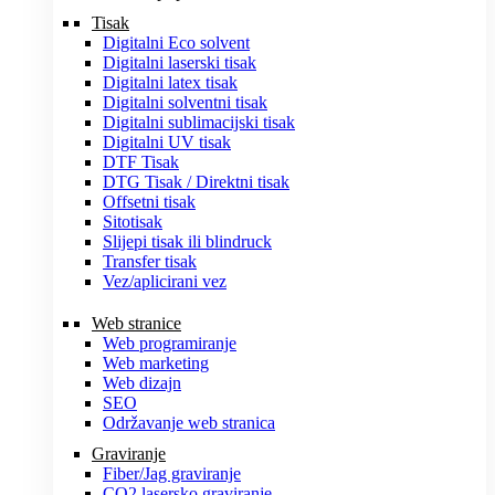
Tisak
Digitalni Eco solvent
Digitalni laserski tisak
Digitalni latex tisak
Digitalni solventni tisak
Digitalni sublimacijski tisak
Digitalni UV tisak
DTF Tisak
DTG Tisak / Direktni tisak
Offsetni tisak
Sitotisak
Slijepi tisak ili blindruck
Transfer tisak
Vez/aplicirani vez
Web stranice
Web programiranje
Web marketing
Web dizajn
SEO
Održavanje web stranica
Graviranje
Fiber/Jag graviranje
CO2 lasersko graviranje