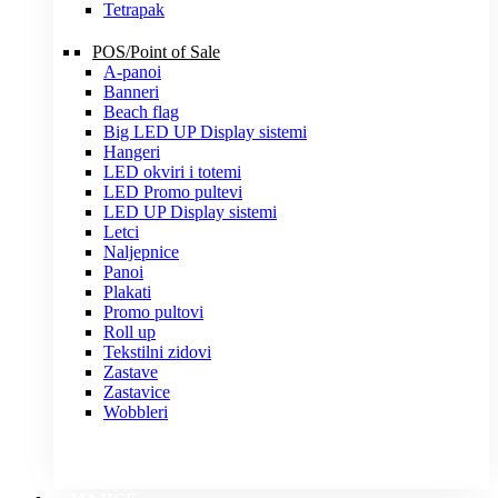
Tetrapak
POS/Point of Sale
A-panoi
Banneri
Beach flag
Big LED UP Display sistemi
Hangeri
LED okviri i totemi
LED Promo pultevi
LED UP Display sistemi
Letci
Naljepnice
Panoi
Plakati
Promo pultovi
Roll up
Tekstilni zidovi
Zastave
Zastavice
Wobbleri