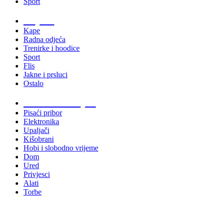
Sport
Odjeća
Kape
Radna odjeća
Trenirke i hoodice
Sport
Flis
Jakne i prsluci
Ostalo
Promo materijali
Pisaći pribor
Elektronika
Upaljači
Kišobrani
Hobi i slobodno vrijeme
Dom
Ured
Privjesci
Alati
Torbe