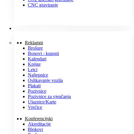
CNC graviranje
TISKANI MATERIJALI
Reklamni
Brošure
Bonovi - kuponi
Kalendari
Knjige
Letci
Naljepnice
Oslikavanje vozila
Plakati
Pozivnice
Pozivnice za vjenčanja
Ulaznice/Karte
Vrećice
Konferencijski
Akreditacije
Blokovi