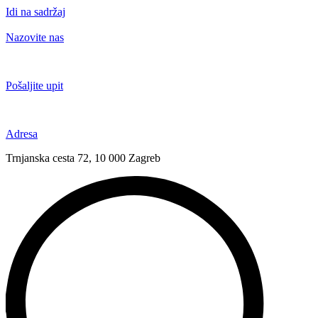
Idi na sadržaj
Nazovite nas
+385 91 6673 789
Pošaljite upit
novival@novival.hr
Adresa
Trnjanska cesta 72, 10 000 Zagreb