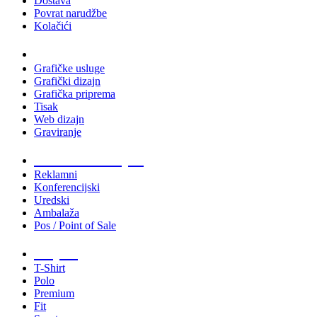
Dostava
Povrat narudžbe
Kolačići
Usluge
Grafičke usluge
Grafički dizajn
Grafička priprema
Tisak
Web dizajn
Graviranje
Tiskani materijali
Reklamni
Konferencijski
Uredski
Ambalaža
Pos / Point of Sale
Majice
T-Shirt
Polo
Premium
Fit