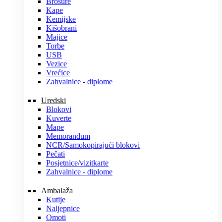
Brošure
Kape
Kemijske
Kišobrani
Majice
Torbe
USB
Vezice
Vrećice
Zahvalnice - diplome
Uredski
Blokovi
Kuverte
Mape
Memorandum
NCR/Samokopirajući blokovi
Pečati
Posjetnice/vizitkarte
Zahvalnice - diplome
Ambalaža
Kutije
Naljepnice
Omoti