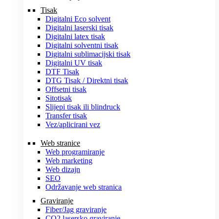
Tisak
Digitalni Eco solvent
Digitalni laserski tisak
Digitalni latex tisak
Digitalni solventni tisak
Digitalni sublimacijski tisak
Digitalni UV tisak
DTF Tisak
DTG Tisak / Direktni tisak
Offsetni tisak
Sitotisak
Slijepi tisak ili blindruck
Transfer tisak
Vez/aplicirani vez
Web stranice
Web programiranje
Web marketing
Web dizajn
SEO
Održavanje web stranica
Graviranje
Fiber/Jag graviranje
CO2 lasersko graviranje