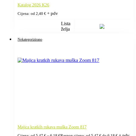
Katalog 2026 K26
+ pdv
Cijena: od
2,40
€
Lista
želja
Nekategorizirano
Majica kratkih rukava muška Zoom 817
+ pdv
Cijena: od
5,47
€
–
6,18
€
Raspon cijena: od 5,47 € do 6,18 €