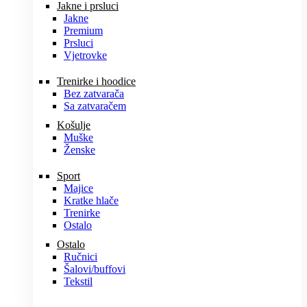
Jakne i prsluci
Jakne
Premium
Prsluci
Vjetrovke
Trenirke i hoodice
Bez zatvarača
Sa zatvaračem
Košulje
Muške
Ženske
Sport
Majice
Kratke hlače
Trenirke
Ostalo
Ostalo
Ručnici
Šalovi/buffovi
Tekstil