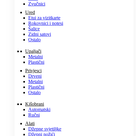
Zvučnici
Ured
Etui za vizitkarte
Rokovnici i notesi
Šalice
Zidni satovi
Ostalo
Upaljači
Metalni
Plastični
Privjesci
Drveni
Metalni
Plastični
Ostalo
Kišobrani
Automatski
Ručni
Alati
Džepne svjetiljke
Džepni nožići