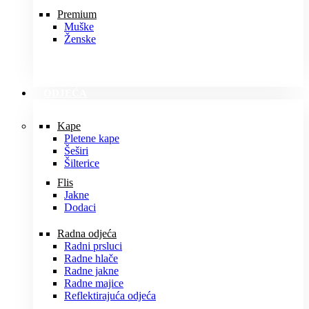
Premium
Muške
Ženske
ODJEĆA
Kape
Pletene kape
Šeširi
Šilterice
Flis
Jakne
Dodaci
Radna odjeća
Radni prsluci
Radne hlače
Radne jakne
Radne majice
Reflektirajuća odjeća