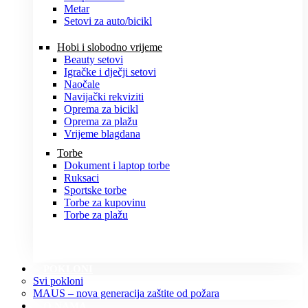
Metar
Setovi za auto/bicikl
Hobi i slobodno vrijeme
Beauty setovi
Igračke i dječji setovi
Naočale
Navijački rekviziti
Oprema za bicikl
Oprema za plažu
Vrijeme blagdana
Torbe
Dokument i laptop torbe
Ruksaci
Sportske torbe
Torbe za kupovinu
Torbe za plažu
POKLONI
Svi pokloni
MAUS – nova generacija zaštite od požara
O NAMA