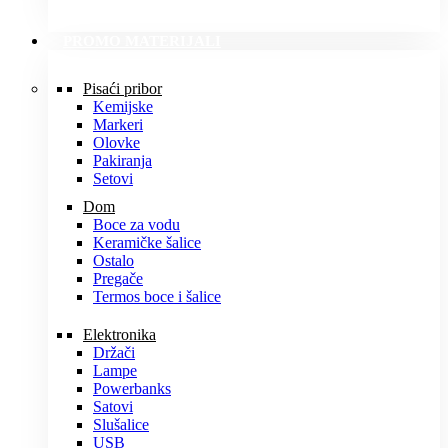
PROMO MATERIJALI
Pisaći pribor
Kemijske
Markeri
Olovke
Pakiranja
Setovi
Dom
Boce za vodu
Keramičke šalice
Ostalo
Pregače
Termos boce i šalice
Elektronika
Držači
Lampe
Powerbanks
Satovi
Slušalice
USB