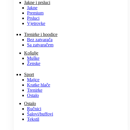
Jakne i prsluci
Jakne
Premium
Prsluci
Vjetrovke
Trenirke i hoodice
Bez zatvarača
Sa zatvaračem
Košulje
Muške
Ženske
Sport
Majice
Kratke hlače
Trenirke
Ostalo
Ostalo
Ručnici
Šalovi/buffovi
Tekstil