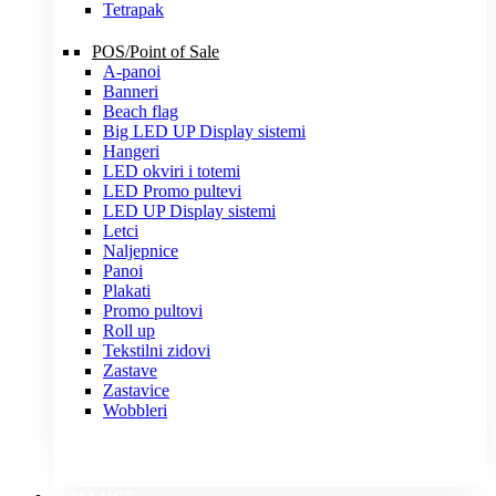
Tetrapak
POS/Point of Sale
A-panoi
Banneri
Beach flag
Big LED UP Display sistemi
Hangeri
LED okviri i totemi
LED Promo pultevi
LED UP Display sistemi
Letci
Naljepnice
Panoi
Plakati
Promo pultovi
Roll up
Tekstilni zidovi
Zastave
Zastavice
Wobbleri