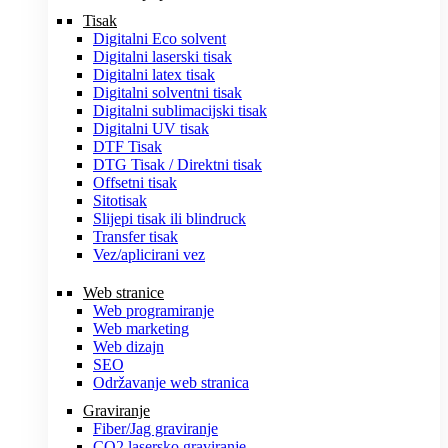
Tisak
Digitalni Eco solvent
Digitalni laserski tisak
Digitalni latex tisak
Digitalni solventni tisak
Digitalni sublimacijski tisak
Digitalni UV tisak
DTF Tisak
DTG Tisak / Direktni tisak
Offsetni tisak
Sitotisak
Slijepi tisak ili blindruck
Transfer tisak
Vez/aplicirani vez
Web stranice
Web programiranje
Web marketing
Web dizajn
SEO
Održavanje web stranica
Graviranje
Fiber/Jag graviranje
CO2 lasersko graviranje