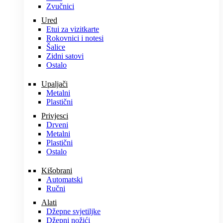
Zvučnici
Ured
Etui za vizitkarte
Rokovnici i notesi
Šalice
Zidni satovi
Ostalo
Upaljači
Metalni
Plastični
Privjesci
Drveni
Metalni
Plastični
Ostalo
Kišobrani
Automatski
Ručni
Alati
Džepne svjetiljke
Džepni nožići