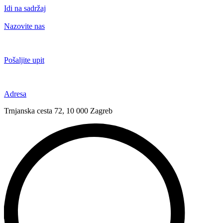
Idi na sadržaj
Nazovite nas
+385 91 6673 789
Pošaljite upit
novival@novival.hr
Adresa
Trnjanska cesta 72, 10 000 Zagreb