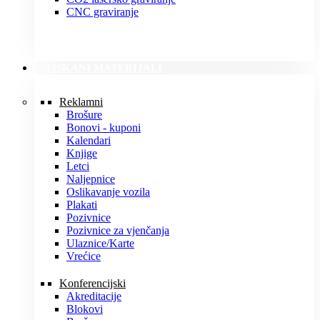
CNC graviranje
TISKANI MATERIJALI
Reklamni
Brošure
Bonovi - kuponi
Kalendari
Knjige
Letci
Naljepnice
Oslikavanje vozila
Plakati
Pozivnice
Pozivnice za vjenčanja
Ulaznice/Karte
Vrećice
Konferencijski
Akreditacije
Blokovi