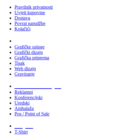
Pravilnik privatnosti
Uvjeti kupovine
Dostava
Povrat narudžbe
Kolačići
Usluge
Grafičke usluge
Grafički dizajn
Grafička priprema
Tisak
Web dizajn
Graviranje
Tiskani materijali
Reklamni
Konferencijski
Uredski
Ambalaža
Pos / Point of Sale
Majice
T-Shirt