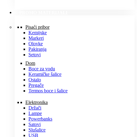
PROMO MATERIJALI
Pisaći pribor
Kemijske
Markeri
Olovke
Pakiranja
Setovi
Dom
Boce za vodu
Keramičke šalice
Ostalo
Pregače
Termos boce i šalice
Elektronika
Držači
Lampe
Powerbanks
Satovi
Slušalice
USB