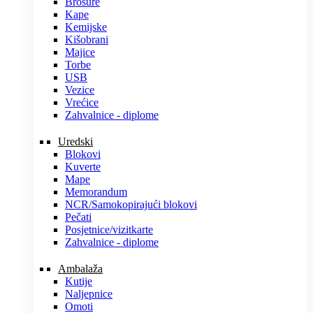
Brošure
Kape
Kemijske
Kišobrani
Majice
Torbe
USB
Vezice
Vrećice
Zahvalnice - diplome
Uredski
Blokovi
Kuverte
Mape
Memorandum
NCR/Samokopirajući blokovi
Pečati
Posjetnice/vizitkarte
Zahvalnice - diplome
Ambalaža
Kutije
Naljepnice
Omoti