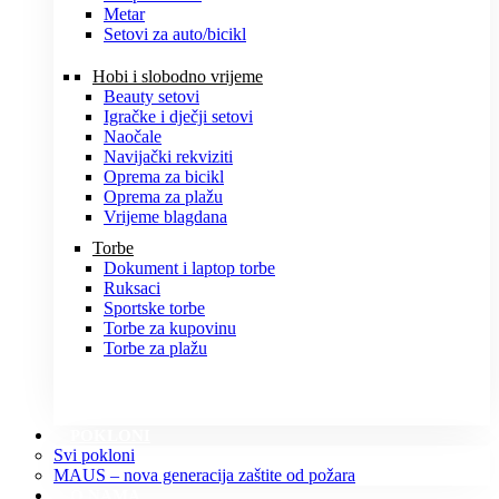
Metar
Setovi za auto/bicikl
Hobi i slobodno vrijeme
Beauty setovi
Igračke i dječji setovi
Naočale
Navijački rekviziti
Oprema za bicikl
Oprema za plažu
Vrijeme blagdana
Torbe
Dokument i laptop torbe
Ruksaci
Sportske torbe
Torbe za kupovinu
Torbe za plažu
POKLONI
Svi pokloni
MAUS – nova generacija zaštite od požara
O NAMA