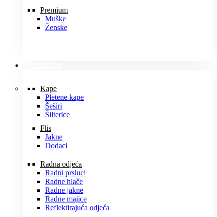
Premium
Muške
Ženske
ODJEĆA
Kape
Pletene kape
Šeširi
Šilterice
Flis
Jakne
Dodaci
Radna odjeća
Radni prsluci
Radne hlače
Radne jakne
Radne majice
Reflektirajuća odjeća