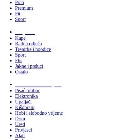
Polo
Premium
Fit
Sport
Odjeća
Kape
Radna odjeća
Trenirke i hoodice
Sport
Flis
Jakne i prsluci
Ostalo
Promo materijali
Pisaći pribor
Elektronika
Upaljači
Kišobrani
Hobi i slobodno vrijeme
Dom
Ured
Privjesci
Alati