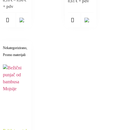
8,16
€
–
9,06
€
+ pdv
8,61
€
+ pdv
Nekategorizirano
,
Promo materijali