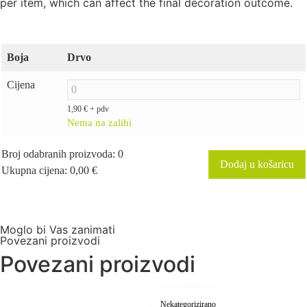
per item, which can affect the final decoration outcome.
Boja
Drvo
Cijena
1,90
€
+ pdv
Nema na zalihi
Broj odabranih proizvoda
:
0
Dodaj u košaricu
Ukupna cijena
:
0,00
€
0
Items,
Total
$0.00
Moglo bi Vas zanimati
Povezani proizvodi
Povezani proizvodi
Nekategorizirano