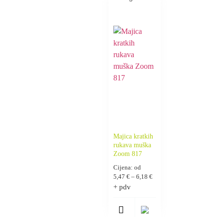
Majica kratkih
rukava muška
Zoom 817
Cijena: od
5,47
€
–
6,18
€
+ pdv