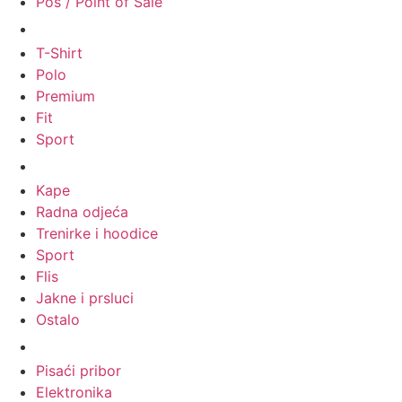
Pos / Point of Sale
Majice
T-Shirt
Polo
Premium
Fit
Sport
Odjeća
Kape
Radna odjeća
Trenirke i hoodice
Sport
Flis
Jakne i prsluci
Ostalo
Promo materijali
Pisaći pribor
Elektronika