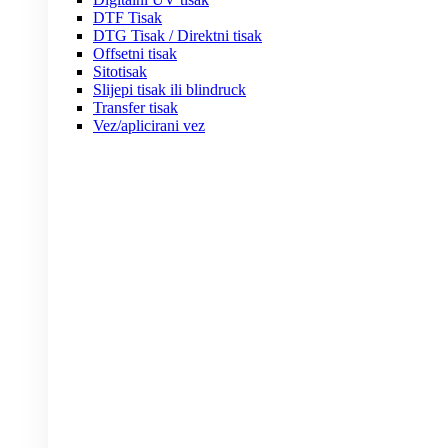
DTF Tisak
DTG Tisak / Direktni tisak
Offsetni tisak
Sitotisak
Slijepi tisak ili blindruck
Transfer tisak
Vez/aplicirani vez