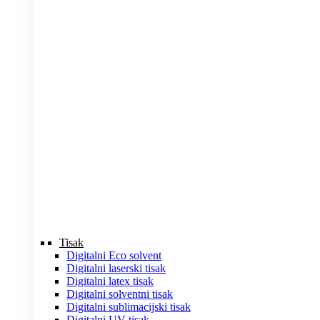
Tisak
Digitalni Eco solvent
Digitalni laserski tisak
Digitalni latex tisak
Digitalni solventni tisak
Digitalni sublimacijski tisak
Digitalni UV tisak