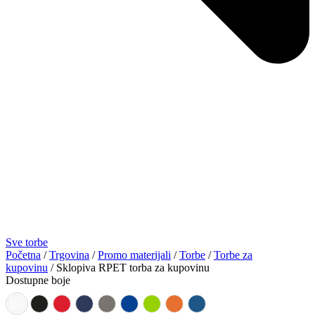
Sve torbe
Početna
/
Trgovina
/
Promo materijali
/
Torbe
/
Torbe za
kupovinu
/ Sklopiva RPET torba za kupovinu
Dostupne boje