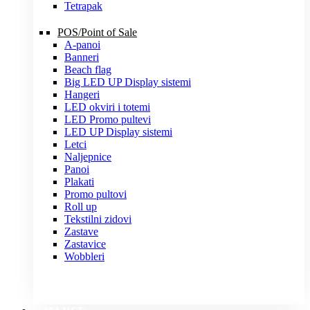
Tetrapak
POS/Point of Sale
A-panoi
Banneri
Beach flag
Big LED UP Display sistemi
Hangeri
LED okviri i totemi
LED Promo pultevi
LED UP Display sistemi
Letci
Naljepnice
Panoi
Plakati
Promo pultovi
Roll up
Tekstilni zidovi
Zastave
Zastavice
Wobbleri