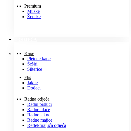
Premium
Muške
Ženske
ODJEĆA
Kape
Pletene kape
Šeširi
Šilterice
Flis
Jakne
Dodaci
Radna odjeća
Radni prsluci
Radne hlače
Radne jakne
Radne majice
Reflektirajuća odjeća