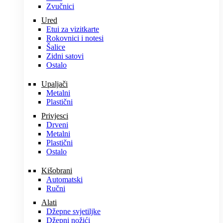
Zvučnici
Ured
Etui za vizitkarte
Rokovnici i notesi
Šalice
Zidni satovi
Ostalo
Upaljači
Metalni
Plastični
Privjesci
Drveni
Metalni
Plastični
Ostalo
Kišobrani
Automatski
Ručni
Alati
Džepne svjetiljke
Džepni nožići