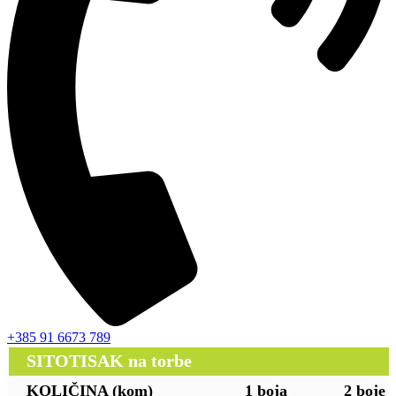
+385 91 6673 789
SITOTISAK na torbe
KOLIČINA (kom)
1 boja
2 boje