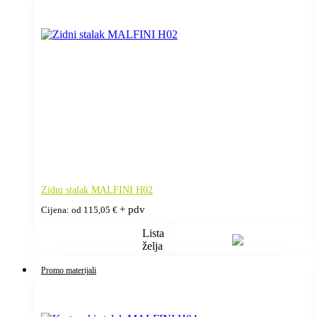
Zidni stalak MALFINI H02
+ pdv
Cijena: od
115,05
€
Lista
želja
Promo materijali