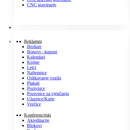
CNC graviranje
TISKANI MATERIJALI
Reklamni
Brošure
Bonovi - kuponi
Kalendari
Knjige
Letci
Naljepnice
Oslikavanje vozila
Plakati
Pozivnice
Pozivnice za vjenčanja
Ulaznice/Karte
Vrećice
Konferencijski
Akreditacije
Blokovi