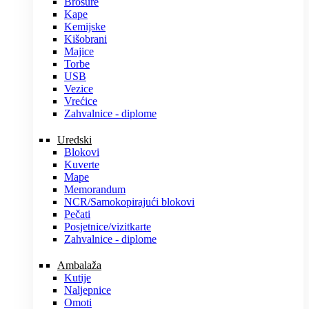
Brošure
Kape
Kemijske
Kišobrani
Majice
Torbe
USB
Vezice
Vrećice
Zahvalnice - diplome
Uredski
Blokovi
Kuverte
Mape
Memorandum
NCR/Samokopirajući blokovi
Pečati
Posjetnice/vizitkarte
Zahvalnice - diplome
Ambalaža
Kutije
Naljepnice
Omoti