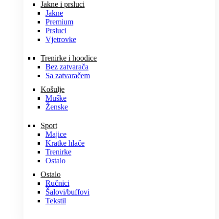
Jakne i prsluci
Jakne
Premium
Prsluci
Vjetrovke
Trenirke i hoodice
Bez zatvarača
Sa zatvaračem
Košulje
Muške
Ženske
Sport
Majice
Kratke hlače
Trenirke
Ostalo
Ostalo
Ručnici
Šalovi/buffovi
Tekstil