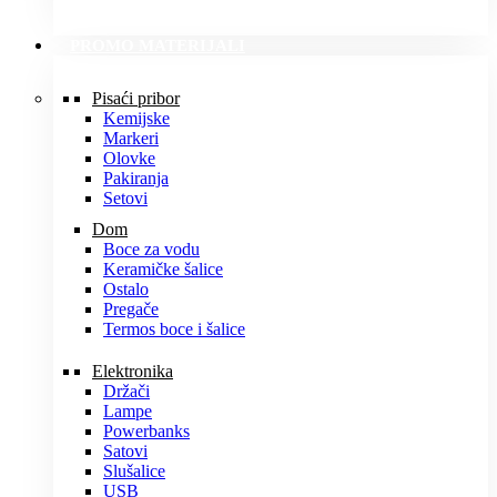
PROMO MATERIJALI
Pisaći pribor
Kemijske
Markeri
Olovke
Pakiranja
Setovi
Dom
Boce za vodu
Keramičke šalice
Ostalo
Pregače
Termos boce i šalice
Elektronika
Držači
Lampe
Powerbanks
Satovi
Slušalice
USB