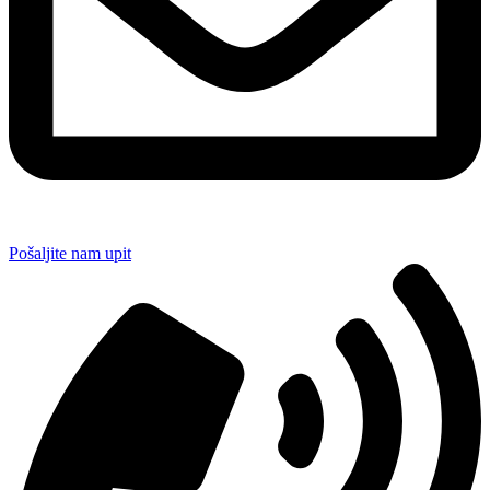
Pošaljite nam upit