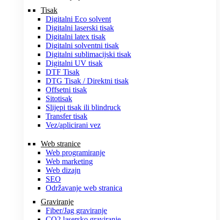
Tisak
Digitalni Eco solvent
Digitalni laserski tisak
Digitalni latex tisak
Digitalni solventni tisak
Digitalni sublimacijski tisak
Digitalni UV tisak
DTF Tisak
DTG Tisak / Direktni tisak
Offsetni tisak
Sitotisak
Slijepi tisak ili blindruck
Transfer tisak
Vez/aplicirani vez
Web stranice
Web programiranje
Web marketing
Web dizajn
SEO
Održavanje web stranica
Graviranje
Fiber/Jag graviranje
CO2 lasersko graviranje