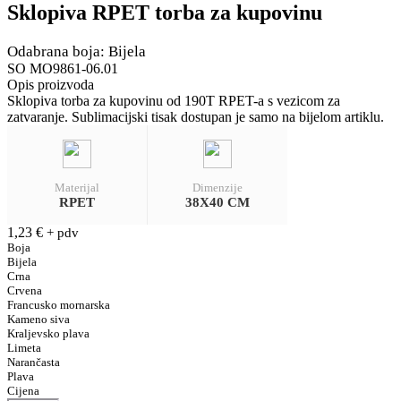
Sklopiva RPET torba za kupovinu
Odabrana boja: Bijela
SO MO9861-06.01
Opis proizvoda
Sklopiva torba za kupovinu od 190T RPET-a s vezicom za
zatvaranje. Sublimacijski tisak dostupan je samo na bijelom artiklu.
Materijal
Dimenzije
RPET
38X40 CM
1,23
€
+ pdv
Boja
Bijela
Crna
Crvena
Francusko mornarska
Kameno siva
Kraljevsko plava
Limeta
Narančasta
Plava
Cijena