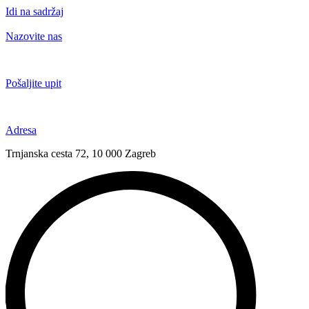
Idi na sadržaj
Nazovite nas
+385 91 6673 789
Pošaljite upit
novival@novival.hr
Adresa
Trnjanska cesta 72, 10 000 Zagreb