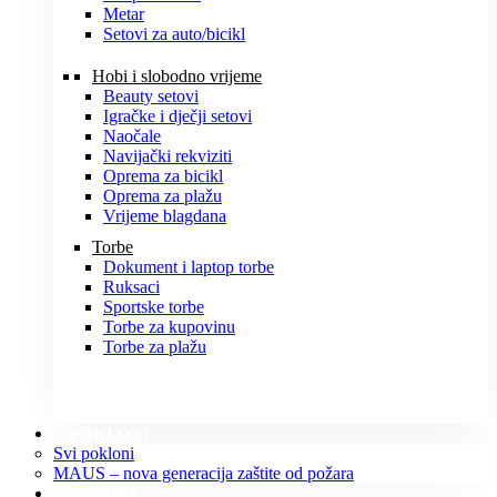
Metar
Setovi za auto/bicikl
Hobi i slobodno vrijeme
Beauty setovi
Igračke i dječji setovi
Naočale
Navijački rekviziti
Oprema za bicikl
Oprema za plažu
Vrijeme blagdana
Torbe
Dokument i laptop torbe
Ruksaci
Sportske torbe
Torbe za kupovinu
Torbe za plažu
POKLONI
Svi pokloni
MAUS – nova generacija zaštite od požara
O NAMA