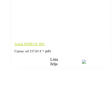
Stalak RIMECK H01
+ pdv
Cijena: od
157,61
€
Lista
želja