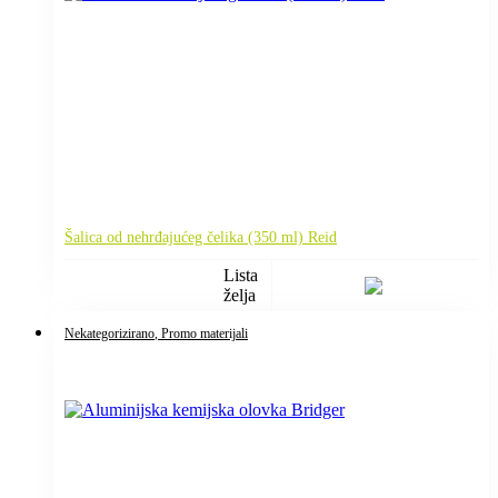
Šalica od nehrđajućeg čelika (350 ml) Reid
Lista
želja
Nekategorizirano
, Promo materijali