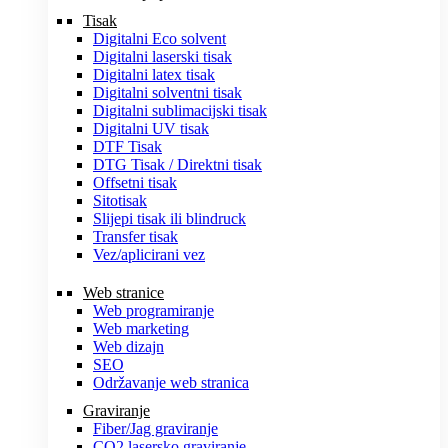
Tisak
Digitalni Eco solvent
Digitalni laserski tisak
Digitalni latex tisak
Digitalni solventni tisak
Digitalni sublimacijski tisak
Digitalni UV tisak
DTF Tisak
DTG Tisak / Direktni tisak
Offsetni tisak
Sitotisak
Slijepi tisak ili blindruck
Transfer tisak
Vez/aplicirani vez
Web stranice
Web programiranje
Web marketing
Web dizajn
SEO
Održavanje web stranica
Graviranje
Fiber/Jag graviranje
CO2 lasersko graviranje