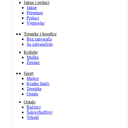
Jakne i prsluci
Jakne
Premium
Prsluci
Vjetrovke
Trenirke i hoodice
Bez zatvarača
Sa zatvaračem
Košulje
Muške
Ženske
Sport
Majice
Kratke hlače
Trenirke
Ostalo
Ostalo
Ručnici
Šalovi/buffovi
Tekstil