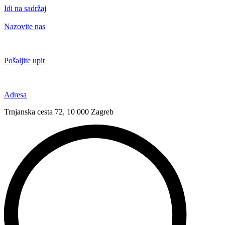
Idi na sadržaj
Nazovite nas
+385 91 6673 789
Pošaljite upit
novival@novival.hr
Adresa
Trnjanska cesta 72, 10 000 Zagreb