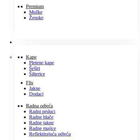
Premium
Muške
Ženske
ODJEĆA
Kape
Pletene kape
Šeširi
Šilterice
Flis
Jakne
Dodaci
Radna odjeća
Radni prsluci
Radne hlače
Radne jakne
Radne majice
Reflektirajuća odjeća