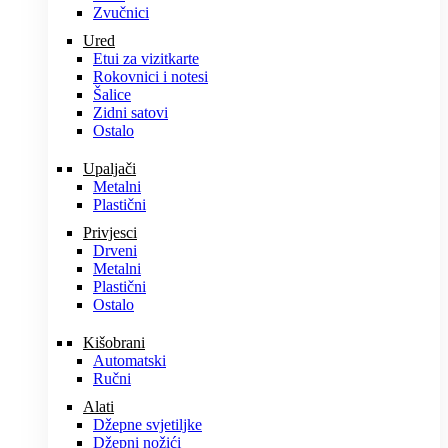
Zvučnici
Ured
Etui za vizitkarte
Rokovnici i notesi
Šalice
Zidni satovi
Ostalo
Upaljači
Metalni
Plastični
Privjesci
Drveni
Metalni
Plastični
Ostalo
Kišobrani
Automatski
Ručni
Alati
Džepne svjetiljke
Džepni nožići