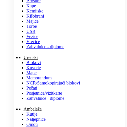
Brošure
Kape
Kemijske
Kišobrani
Majice
Torbe
USB
Vezice
Vrećice
Zahvalnice - diplome
Uredski
Blokovi
Kuverte
Mape
Memorandum
NCR/Samokopirajući blokovi
Pečati
Posjetnice/vizitkarte
Zahvalnice - diplome
Ambalaža
Kutije
Naljepnice
Omoti