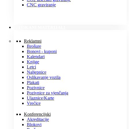
CNC graviranje
TISKANI MATERIJALI
Reklamni
Brošure
Bonovi - kuponi
Kalendari
Knjige
Letci
Naljepnice
Oslikavanje vozila
Plakati
Pozivnice
Pozivnice za vjenčanja
Ulaznice/Karte
Vrećice
Konferencijski
Akreditacije
Blokovi