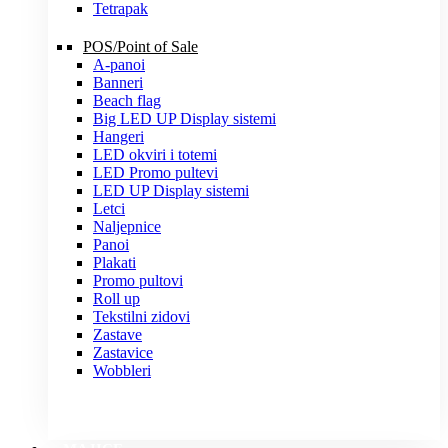
Tetrapak
POS/Point of Sale
A-panoi
Banneri
Beach flag
Big LED UP Display sistemi
Hangeri
LED okviri i totemi
LED Promo pultevi
LED UP Display sistemi
Letci
Naljepnice
Panoi
Plakati
Promo pultovi
Roll up
Tekstilni zidovi
Zastave
Zastavice
Wobbleri