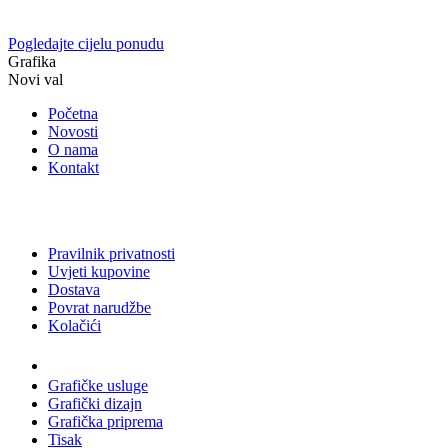
Pogledajte cijelu ponudu
Grafika
Novi val
Početna
Novosti
O nama
Kontakt
Pravilnik privatnosti
Uvjeti kupovine
Dostava
Povrat narudžbe
Kolačići
Usluge
Grafičke usluge
Grafički dizajn
Grafička priprema
Tisak