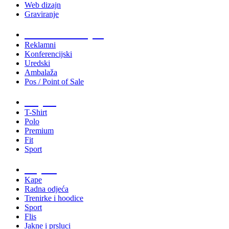
Web dizajn
Graviranje
Tiskani materijali
Reklamni
Konferencijski
Uredski
Ambalaža
Pos / Point of Sale
Majice
T-Shirt
Polo
Premium
Fit
Sport
Odjeća
Kape
Radna odjeća
Trenirke i hoodice
Sport
Flis
Jakne i prsluci