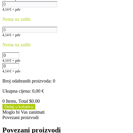
4,14
€
+ pdv
Nema na zalihi
4,14
€
+ pdv
Nema na zalihi
4,14
€
+ pdv
4,14
€
+ pdv
Broj odabranih proizvoda
:
0
Ukupna cijena
:
0,00
€
0 Items, Total $0.00
Dodaj u košaricu
Moglo bi Vas zanimati
Povezani proizvodi
Povezani proizvodi