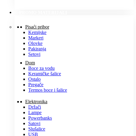
PROMO MATERIJALI
Pisaći pribor
Kemijske
Markeri
Olovke
Pakiranja
Setovi
Dom
Boce za vodu
Keramičke šalice
Ostalo
Pregače
Termos boce i šalice
Elektronika
Držači
Lampe
Powerbanks
Satovi
Slušalice
USB