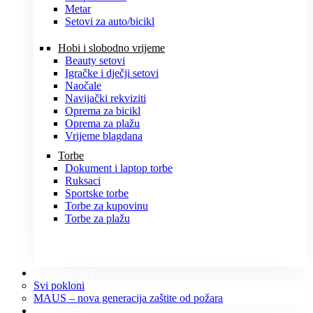
Metar
Setovi za auto/bicikl
Hobi i slobodno vrijeme
Beauty setovi
Igračke i dječji setovi
Naočale
Navijački rekviziti
Oprema za bicikl
Oprema za plažu
Vrijeme blagdana
Torbe
Dokument i laptop torbe
Ruksaci
Sportske torbe
Torbe za kupovinu
Torbe za plažu
POKLONI
Svi pokloni
MAUS – nova generacija zaštite od požara
O NAMA