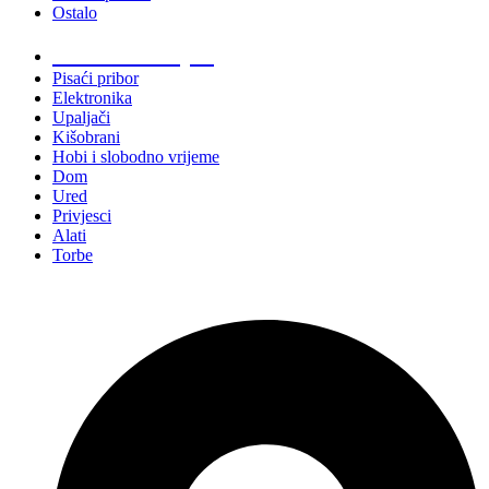
Ostalo
Promo materijali
Pisaći pribor
Elektronika
Upaljači
Kišobrani
Hobi i slobodno vrijeme
Dom
Ured
Privjesci
Alati
Torbe