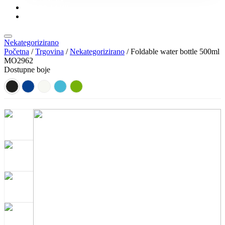
KONTAKT
KATALOZI
Nekategorizirano
Početna
/
Trgovina
/
Nekategorizirano
/ Foldable water bottle 500ml
MO2962
Dostupne boje