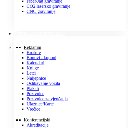
Fiber/Jag graviranje
CO2 lasersko graviranje
CNC graviranje
TISKANI MATERIJALI
Reklamni
Brošure
Bonovi - kuponi
Kalendari
Knjige
Letci
Naljepnice
Oslikavanje vozila
Plakati
Pozivnice
Pozivnice za vjenčanja
Ulaznice/Karte
Vrećice
Konferencijski
Akreditacije