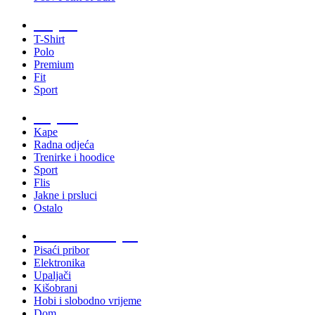
Majice
T-Shirt
Polo
Premium
Fit
Sport
Odjeća
Kape
Radna odjeća
Trenirke i hoodice
Sport
Flis
Jakne i prsluci
Ostalo
Promo materijali
Pisaći pribor
Elektronika
Upaljači
Kišobrani
Hobi i slobodno vrijeme
Dom