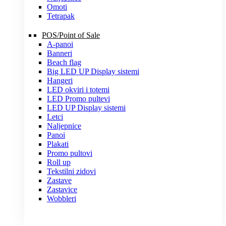
Omoti
Tetrapak
POS/Point of Sale
A-panoi
Banneri
Beach flag
Big LED UP Display sistemi
Hangeri
LED okviri i totemi
LED Promo pultevi
LED UP Display sistemi
Letci
Naljepnice
Panoi
Plakati
Promo pultovi
Roll up
Tekstilni zidovi
Zastave
Zastavice
Wobbleri