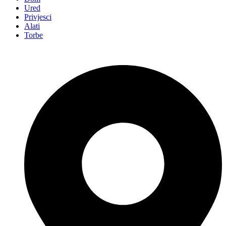
Ured
Privjesci
Alati
Torbe