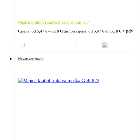
Majica kratkih rukava muška Zoom 817
+ pdv
Cijena: od
5,47
€
–
6,18
€
Raspon cijena: od 5,47 € do 6,18 €
Nekategorizirano