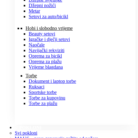
Džepni nožići
Metar
Setovi za auto/bicikl
Hobi i slobodno vrijeme
Beauty setovi
Igračke i dječji setovi
Naočale
Navijački rekviziti
Oprema za bicikl
Oprema za plažu
Vrijeme blagdana
Torbe
Dokument i laptop torbe
Ruksaci
Sportske torbe
Torbe za kupovinu
Torbe za plažu
POKLONI
Svi pokloni