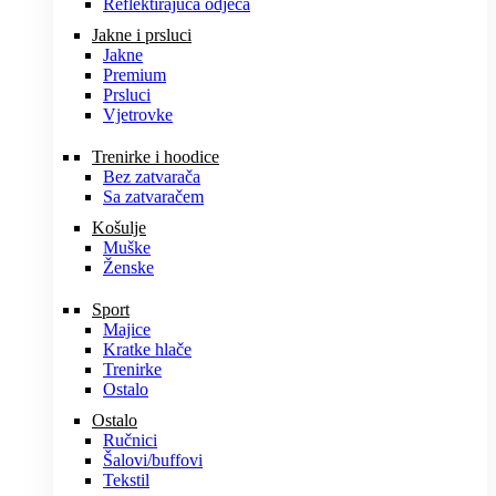
Reflektirajuća odjeća
Jakne i prsluci
Jakne
Premium
Prsluci
Vjetrovke
Trenirke i hoodice
Bez zatvarača
Sa zatvaračem
Košulje
Muške
Ženske
Sport
Majice
Kratke hlače
Trenirke
Ostalo
Ostalo
Ručnici
Šalovi/buffovi
Tekstil