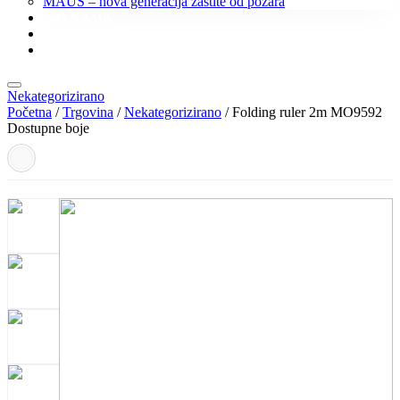
MAUS – nova generacija zaštite od požara
O NAMA
KONTAKT
KATALOZI
Nekategorizirano
Početna
/
Trgovina
/
Nekategorizirano
/ Folding ruler 2m MO9592
Dostupne boje