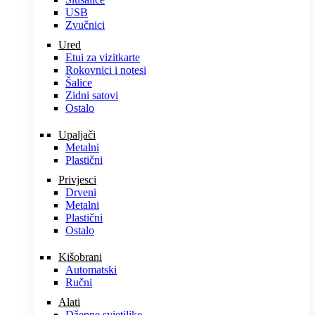
USB
Zvučnici
Ured
Etui za vizitkarte
Rokovnici i notesi
Šalice
Zidni satovi
Ostalo
Upaljači
Metalni
Plastični
Privjesci
Drveni
Metalni
Plastični
Ostalo
Kišobrani
Automatski
Ručni
Alati
Džepne svjetiljke