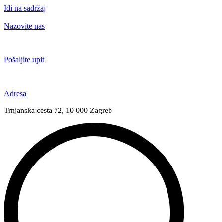
Idi na sadržaj
Nazovite nas
+385 91 6673 789
Pošaljite upit
novival@novival.hr
Adresa
Trnjanska cesta 72, 10 000 Zagreb