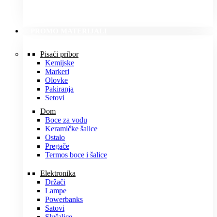
PROMO MATERIJALI
Pisaći pribor
Kemijske
Markeri
Olovke
Pakiranja
Setovi
Dom
Boce za vodu
Keramičke šalice
Ostalo
Pregače
Termos boce i šalice
Elektronika
Držači
Lampe
Powerbanks
Satovi
Slušalice