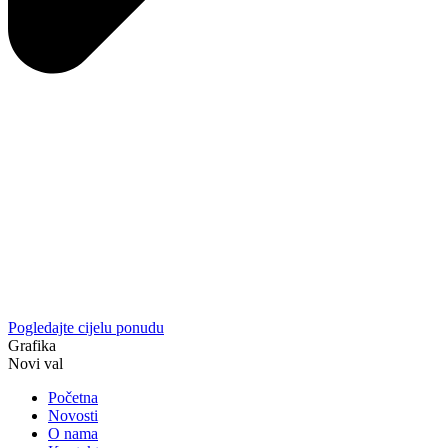
Pogledajte cijelu ponudu
Grafika
Novi val
Početna
Novosti
O nama