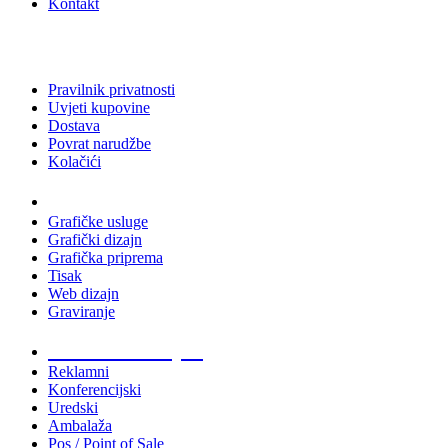
Kontakt
Pravilnik privatnosti
Uvjeti kupovine
Dostava
Povrat narudžbe
Kolačići
Usluge
Grafičke usluge
Grafički dizajn
Grafička priprema
Tisak
Web dizajn
Graviranje
Tiskani materijali
Reklamni
Konferencijski
Uredski
Ambalaža
Pos / Point of Sale