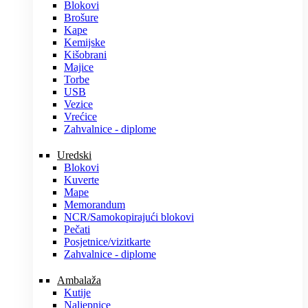
Blokovi
Brošure
Kape
Kemijske
Kišobrani
Majice
Torbe
USB
Vezice
Vrećice
Zahvalnice - diplome
Uredski
Blokovi
Kuverte
Mape
Memorandum
NCR/Samokopirajući blokovi
Pečati
Posjetnice/vizitkarte
Zahvalnice - diplome
Ambalaža
Kutije
Naljepnice