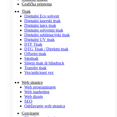
Grafička priprema
Tisak
Digitalni Eco solvent
Digitalni laserski tisak
Digitalni latex tisak
Digitalni solventni tisak
Digitalni sublimacijski tisak
Digitalni UV tisak
DTF Tisak
DTG Tisak / Direktni tisak
Offsetni tisak
Sitotisak
Slijepi tisak ili blindruck
Transfer tisak
Vez/aplicirani vez
Web stranice
Web programiranje
Web marketing
Web dizajn
SEO
Održavanje web stranica
Graviranje