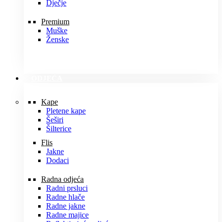
Dječje
Premium
Muške
Ženske
ODJEĆA
Kape
Pletene kape
Šeširi
Šilterice
Flis
Jakne
Dodaci
Radna odjeća
Radni prsluci
Radne hlače
Radne jakne
Radne majice