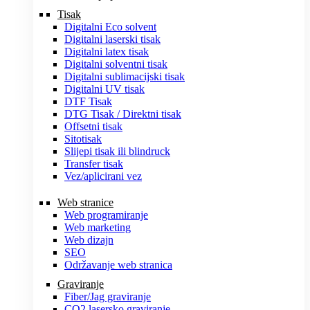
Tisak
Digitalni Eco solvent
Digitalni laserski tisak
Digitalni latex tisak
Digitalni solventni tisak
Digitalni sublimacijski tisak
Digitalni UV tisak
DTF Tisak
DTG Tisak / Direktni tisak
Offsetni tisak
Sitotisak
Slijepi tisak ili blindruck
Transfer tisak
Vez/aplicirani vez
Web stranice
Web programiranje
Web marketing
Web dizajn
SEO
Održavanje web stranica
Graviranje
Fiber/Jag graviranje
CO2 lasersko graviranje