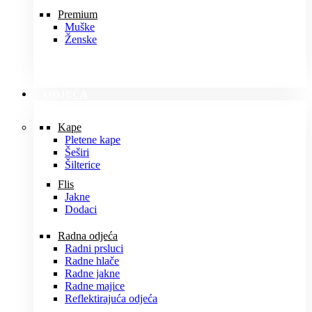
Premium
Muške
Ženske
ODJEĆA
Kape
Pletene kape
Šeširi
Šilterice
Flis
Jakne
Dodaci
Radna odjeća
Radni prsluci
Radne hlače
Radne jakne
Radne majice
Reflektirajuća odjeća