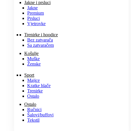
Jakne i prsluci
Jakne
Premium
Prsluci
Vjetrovke
Trenirke i hoodice
Bez zatvarača
Sa zatvaračem
Košulje
Muške
Ženske
Sport
Majice
Kratke hlače
Trenirke
Ostalo
Ostalo
Ručnici
Šalovi/buffovi
Tekstil