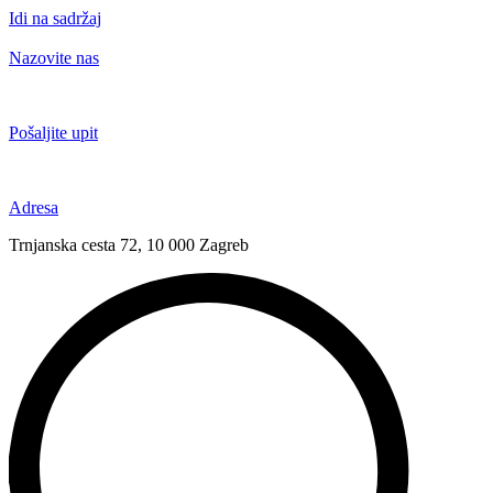
Idi na sadržaj
Nazovite nas
+385 91 6673 789
Pošaljite upit
novival@novival.hr
Adresa
Trnjanska cesta 72, 10 000 Zagreb