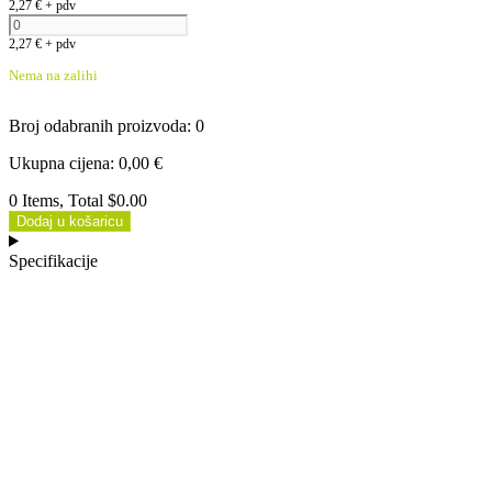
2,27
€
+ pdv
2,27
€
+ pdv
Nema na zalihi
Broj odabranih proizvoda
:
0
Ukupna cijena
:
0,00
€
0 Items, Total $0.00
Dodaj u košaricu
Specifikacije