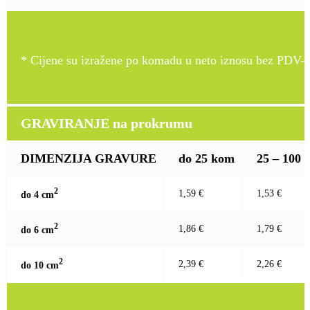
* Cijene su izražene po komadu u neto iznosu bez PDV-a
GRAVIRANJE na prokrumu
DIMENZIJA GRAVURE
do 25 kom
25 – 100
2
1,59 €
1,53 €
do 4 c
m
2
1,86 €
1,79 €
do 6 c
m
2
2,39 €
2,26 €
do 10 c
m