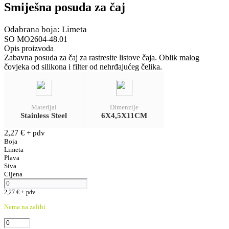
Smiješna posuda za čaj
Odabrana boja: Limeta
SO MO2604-48.01
Opis proizvoda
Zabavna posuda za čaj za rastresite listove čaja. Oblik malog
čovjeka od silikona i filter od nehrđajućeg čelika.
Materijal
Dimenzije
Stainless Steel
6X4,5X11CM
2,27
€
+ pdv
Boja
Limeta
Plava
Siva
Cijena
2,27
€
+ pdv
Nema na zalihi