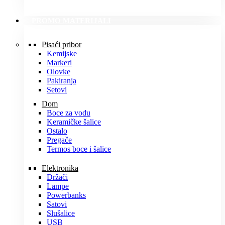
PROMO MATERIJALI
Pisaći pribor
Kemijske
Markeri
Olovke
Pakiranja
Setovi
Dom
Boce za vodu
Keramičke šalice
Ostalo
Pregače
Termos boce i šalice
Elektronika
Držači
Lampe
Powerbanks
Satovi
Slušalice
USB