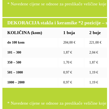
* Navedene cijene se odnose za preslikače veličine koje pr
DEKORACIJA stakla i keramike *2 pozicije – sito 
KOLIČINA (kom)
1 boja
2 boje
do 100 kom
204,00 €
221,00 €
101 – 300
1,87 €
2,04 €
350 – 500
1,70 €
1,87 €
501 – 1000
0,97 €
1,19 €
1000 – 2000
0,97 €
1,19 €
* Navedene cijene se odnose za preslikače veličine koje pr