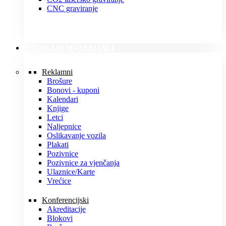
CNC graviranje
TISKANI MATERIJALI
Reklamni
Brošure
Bonovi - kuponi
Kalendari
Knjige
Letci
Naljepnice
Oslikavanje vozila
Plakati
Pozivnice
Pozivnice za vjenčanja
Ulaznice/Karte
Vrećice
Konferencijski
Akreditacije
Blokovi