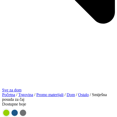
Sve za dom
Početna
/
Trgovina
/
Promo materijali
/
Dom
/
Ostalo
/ Smiješna
posuda za čaj
Dostupne boje