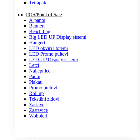
Tetrapak
POS/Point of Sale
A-panoi
Banneri
Beach flag
Big LED UP Display sistemi
Hangeri
LED okviri i totemi
LED Promo pultevi
LED UP Display sistemi
Letci
Naljepnice
Panoi
Plakati
Promo pultovi
Roll up
Tekstilni zidovi
Zastave
Zastavice
Wobbleri