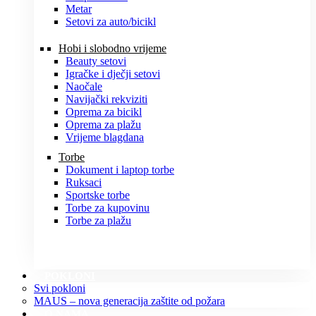
Metar
Setovi za auto/bicikl
Hobi i slobodno vrijeme
Beauty setovi
Igračke i dječji setovi
Naočale
Navijački rekviziti
Oprema za bicikl
Oprema za plažu
Vrijeme blagdana
Torbe
Dokument i laptop torbe
Ruksaci
Sportske torbe
Torbe za kupovinu
Torbe za plažu
POKLONI
Svi pokloni
MAUS – nova generacija zaštite od požara
O NAMA