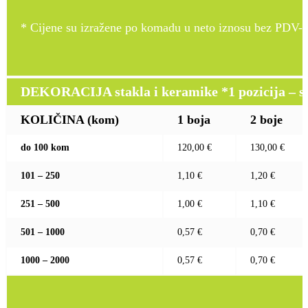
* Cijene su izražene po komadu u neto iznosu bez PDV-a
DEKORACIJA stakla i keramike *1 pozicija – sito
KOLIČINA (kom)
1 boja
2 boje
do 100 kom
120,00 €
130,00 €
101 – 250
1,10 €
1,20 €
251 – 500
1,00 €
1,10 €
501 – 1000
0,57 €
0,70 €
1000 – 2000
0,57 €
0,70 €