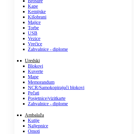
Brošure
Kape
Kemijske
Kišobrani
Majice
Torbe
USB
Vezice
Vrećice
Zahvalnice - diplome
Uredski
Blokovi
Kuverte
Mape
Memorandum
NCR/Samokopirajući blokovi
Pečati
Posjetnice/vizitkarte
Zahvalnice - diplome
Ambalaža
Kutije
Naljepnice
Omoti