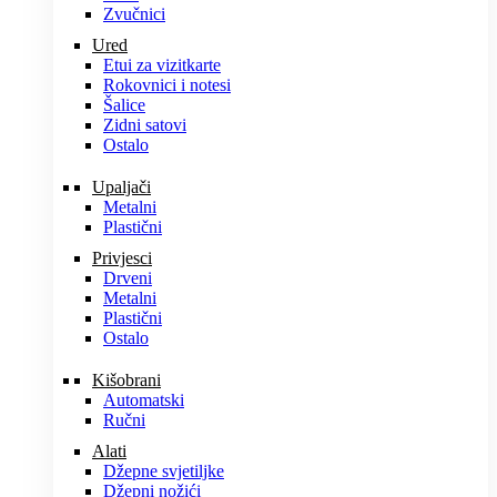
Zvučnici
Ured
Etui za vizitkarte
Rokovnici i notesi
Šalice
Zidni satovi
Ostalo
Upaljači
Metalni
Plastični
Privjesci
Drveni
Metalni
Plastični
Ostalo
Kišobrani
Automatski
Ručni
Alati
Džepne svjetiljke
Džepni nožići