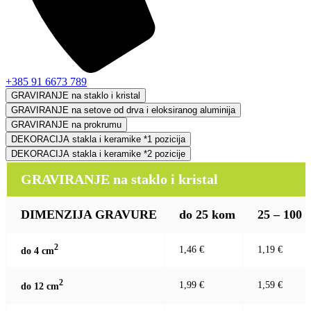
+385 91 6673 789
GRAVIRANJE na staklo i kristal
GRAVIRANJE na setove od drva i eloksiranog aluminija
GRAVIRANJE na prokrumu
DEKORACIJA stakla i keramike *1 pozicija
DEKORACIJA stakla i keramike *2 pozicije
GRAVIRANJE na staklo i kristal
DIMENZIJA GRAVURE
do 25 kom
25 – 100
2
1,46 €
1,19 €
do 4 c
m
2
1,99 €
1,59 €
do 12 c
m