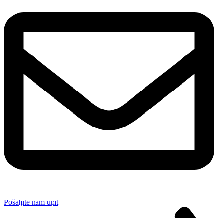
Pošaljite nam upit