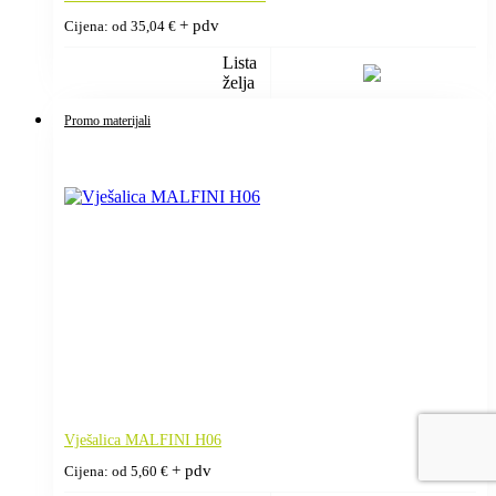
+ pdv
Cijena: od
35,04
€
Lista
želja
Promo materijali
Vješalica MALFINI H06
+ pdv
Cijena: od
5,60
€