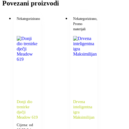
Povezani proizvodi
is
0,00 €
Nekategorizirano
Nekategorizirano
,
Promo
materijali
Donji dio
Drvena
trenirke
inteligentna
dječji
igra
Meadow 619
Maksimilijan
Cijena: od