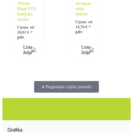
Vibrant
od legure
Rings PVD
cinka
kemijska
Harlow
olovka
Cijena: od
+
14,70
€
Cijena: od
pdv
+
26,61
€
pdv
Lista
Lista
želja
želja
Pogledajte cijelu ponudu
Grafika