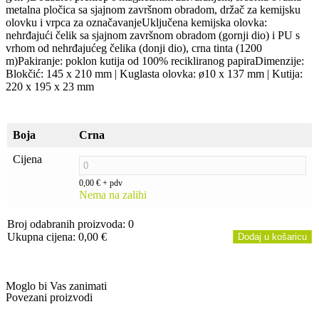
metalna pločica sa sjajnom završnom obradom, držač za kemijsku
olovku i vrpca za označavanjeUključena kemijska olovka:
nehrđajući čelik sa sjajnom završnom obradom (gornji dio) i PU s
vrhom od nehrđajućeg čelika (donji dio), crna tinta (1200
m)Pakiranje: poklon kutija od 100% recikliranog papiraDimenzije:
Blokčić: 145 x 210 mm | Kuglasta olovka: ø10 x 137 mm | Kutija:
220 x 195 x 23 mm
Boja
Crna
Cijena
0,00
€
+ pdv
Nema na zalihi
Broj odabranih proizvoda
:
0
Ukupna cijena
:
0,00 €
Dodaj u košaricu
0
Broj
odabranih
Moglo bi Vas zanimati
proizvoda.
Povezani proizvodi
Your
total