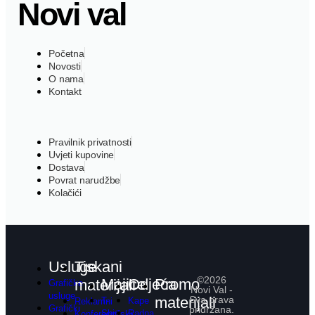
Novi val
Početna
Novosti
O nama
Kontakt
Pravilnik privatnosti
Uvjeti kupovine
Dostava
Povrat narudžbe
Kolačići
Usluge
Tiskani
©2026
Majice
Odjeća
Promo
materijali
Grafičke
Novi Val -
usluge
materijali
Sva prava
T-
Kape
Reklamni
Grafički
pridržana.
Shirt
Radna
Konferencijski