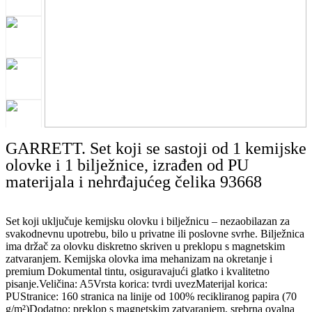
GARRETT. Set koji se sastoji od 1 kemijske
olovke i 1 bilježnice, izrađen od PU
materijala i nehrđajućeg čelika 93668
Set koji uključuje kemijsku olovku i bilježnicu – nezaobilazan za
svakodnevnu upotrebu, bilo u privatne ili poslovne svrhe. Bilježnica
ima držač za olovku diskretno skriven u preklopu s magnetskim
zatvaranjem. Kemijska olovka ima mehanizam na okretanje i
premium Dokumental tintu, osiguravajući glatko i kvalitetno
pisanje.Veličina: A5Vrsta korica: tvrdi uvezMaterijal korica:
PUStranice: 160 stranica na linije od 100% recikliranog papira (70
g/m²)Dodatno: preklop s magnetskim zatvaranjem, srebrna ovalna