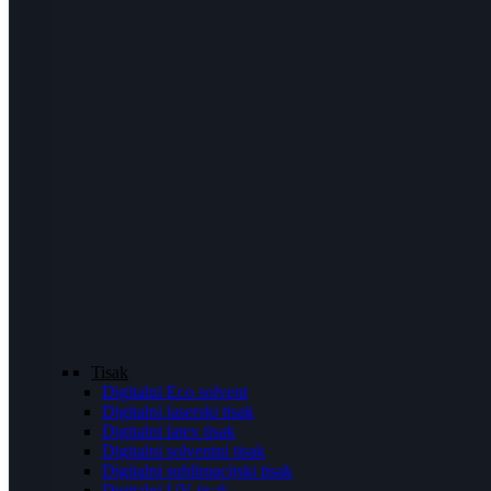
Tisak
Digitalni Eco solvent
Digitalni laserski tisak
Digitalni latex tisak
Digitalni solventni tisak
Digitalni sublimacijski tisak
Digitalni UV tisak