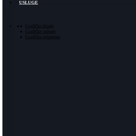
USLUGE
Idi na sadržaj
Grafički dizajn
Grafičke usluge
Grafička priprema