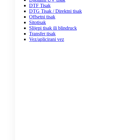
DTF Tisak
DTG Tisak / Direktni tisak
Offsetni tisak
Sitotisak
Slijepi tisak ili blindruck
Transfer tisak
Vez/aplicirani vez