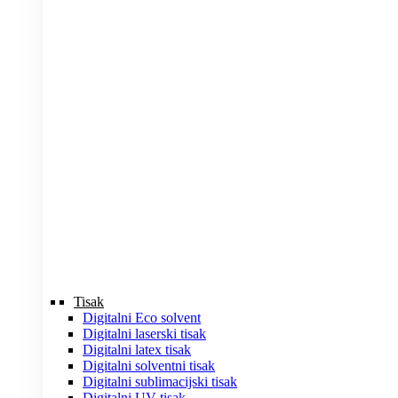
Tisak
Digitalni Eco solvent
Digitalni laserski tisak
Digitalni latex tisak
Digitalni solventni tisak
Digitalni sublimacijski tisak
Digitalni UV tisak