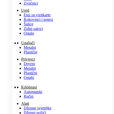
Zvučnici
Ured
Etui za vizitkarte
Rokovnici i notesi
Šalice
Zidni satovi
Ostalo
Upaljači
Metalni
Plastični
Privjesci
Drveni
Metalni
Plastični
Ostalo
Kišobrani
Automatski
Ručni
Alati
Džepne svjetiljke
Džepni nožići