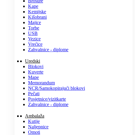
Brošure
Kape
Kemijske
Kišobrani
Majice
Torbe
USB
Vezice
Vrećice
Zahvalnice - diplome
Uredski
Blokovi
Kuverte
Mape
Memorandum
NCR/Samokopirajući blokovi
Pečati
Posjetnice/vizitkarte
Zahvalnice - diplome
Ambalaža
Kutije
Naljepnice
Omoti