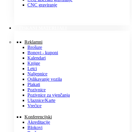
CNC graviranje
TISKANI MATERIJALI
Reklamni
Brošure
Bonovi - kuponi
Kalendari
Knjige
Letci
Naljepnice
Oslikavanje vozila
Plakati
Pozivnice
Pozivnice za vjenčanja
Ulaznice/Karte
Vrećice
Konferencijski
Akreditacije
Blokovi