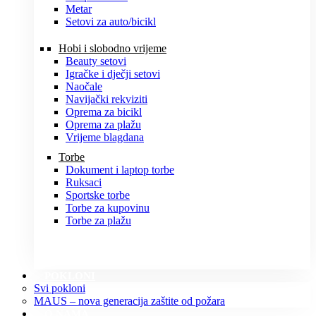
Metar
Setovi za auto/bicikl
Hobi i slobodno vrijeme
Beauty setovi
Igračke i dječji setovi
Naočale
Navijački rekviziti
Oprema za bicikl
Oprema za plažu
Vrijeme blagdana
Torbe
Dokument i laptop torbe
Ruksaci
Sportske torbe
Torbe za kupovinu
Torbe za plažu
POKLONI
Svi pokloni
MAUS – nova generacija zaštite od požara
O NAMA