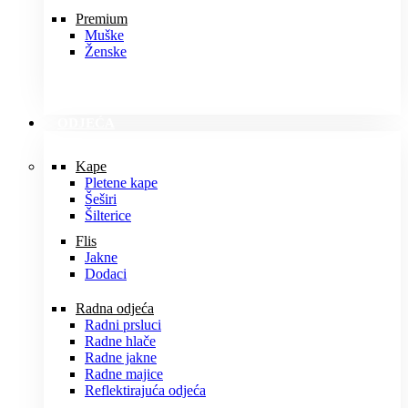
Premium
Muške
Ženske
ODJEĆA
Kape
Pletene kape
Šeširi
Šilterice
Flis
Jakne
Dodaci
Radna odjeća
Radni prsluci
Radne hlače
Radne jakne
Radne majice
Reflektirajuća odjeća