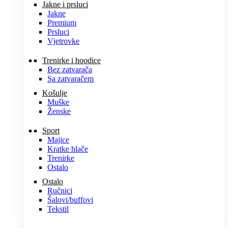
Jakne i prsluci
Jakne
Premium
Prsluci
Vjetrovke
Trenirke i hoodice
Bez zatvarača
Sa zatvaračem
Košulje
Muške
Ženske
Sport
Majice
Kratke hlače
Trenirke
Ostalo
Ostalo
Ručnici
Šalovi/buffovi
Tekstil