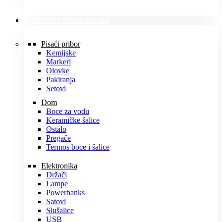
PROMO MATERIJALI
Pisaći pribor
Kemijske
Markeri
Olovke
Pakiranja
Setovi
Dom
Boce za vodu
Keramičke šalice
Ostalo
Pregače
Termos boce i šalice
Elektronika
Držači
Lampe
Powerbanks
Satovi
Slušalice
USB