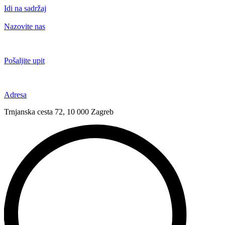
Idi na sadržaj
Nazovite nas
+385 91 6673 789
Pošaljite upit
novival@novival.hr
Adresa
Trnjanska cesta 72, 10 000 Zagreb