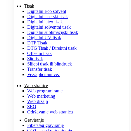
Tisak
Digitalni Eco solvent
Digitalni laserski tisak
Digitalni latex tisak
Digitalni solventni tisak
Digitalni sublimacijski tisak
Digitalni UV tisak
DTF Tisak
DTG Tisak / Direktni tisak
Offsetni tisak
Sitotisak
Slijepi tisak ili blindruck
Transfer tisak
Vez/aplicirani vez
Web stranice
Web programiranje
Web marketing
Web dizajn
SEO
Održavanje web stranica
Graviranje
Fiber/Jag graviranje
CO2 lasersko graviranje