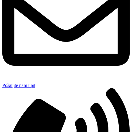
Pošaljite nam upit