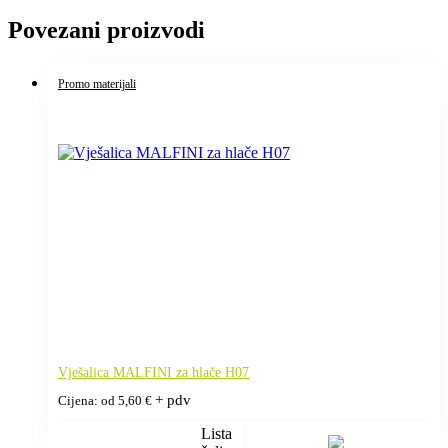
Povezani proizvodi
Promo materijali
Vješalica MALFINI za hlače H07
+ pdv
Cijena: od
5,60
€
Lista