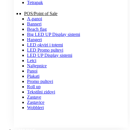
Tetrapak
POS/Point of Sale
A-panoi
Banneri
Beach flag
Big LED UP Display sistemi
Hangeri
LED okviri i totemi
LED Promo pultevi
LED UP Display sistemi
Letci
Naljepnice
Panoi
Plakati
Promo pultovi
Roll up
Tekstilni zidovi
Zastave
Zastavice
Wobbleri