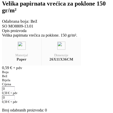
Velika papirnata vrećica za poklone 150
gr/m²
Odabrana boja: Bež
SO MO8809-13.01
Opis proizvoda
Velika papirnata vrećica za poklone. 150 gr/m².
Materijal
Dimenzije
Paper
26X11X36CM
0,59
€
+ pdv
Boja
Bež
Bijela
Cijena
0,59
€
+ pdv
0,59
€
+ pdv
Broj odabranih proizvoda
:
0