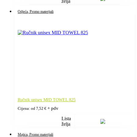
želja
Odjeća
, Promo materijali
Ručnik unisex MID TOWEL 825
+ pdv
Cijena: od
7,52
€
Lista
želja
Majica
, Promo materijali