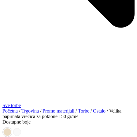
Sve torbe
Početna
/
Trgovina
/
Promo materijali
/
Torbe
/
Ostalo
/ Velika
papirnata vrećica za poklone 150 gr/m²
Dostupne boje