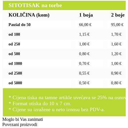
SITOTISAK na torbe
KOLIČINA (kom)
1 boja
2 boje
Paušal do 50
66,00 €
95,00 €
od 100
1,15 €
1,70 €
od 250
1,00 €
1,60 €
od 500
0,80 €
1,20 €
od 1000
0,70 €
1,00 €
od 2500
0,55 €
0,90 €
od 5000
0,50 €
0,80 €
* Cijena tiska na tamne artikle uvećava se 25% na osnovnu
* Format otiska do 10 x 7 cm.
* Cijene su izražene u neto iznosu bez PDV-a.
Moglo bi Vas zanimati
Povezani proizvodi