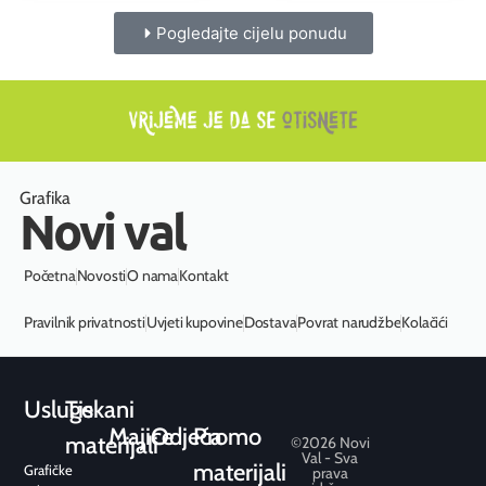
Pogledajte cijelu ponudu
Grafika
Novi val
Početna
Novosti
O nama
Kontakt
Pravilnik privatnosti
Uvjeti kupovine
Dostava
Povrat narudžbe
Kolačići
Usluge
Tiskani
Majice
Odjeća
Promo
materijali
©2026 Novi
Val - Sva
materijali
Grafičke
prava