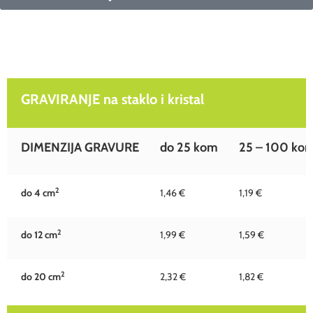
GRAVIRANJE na staklo i kristal
GRAVIRANJE na staklo i kristal
DIMENZIJA GRAVURE
do 25 kom
25 – 100 ko
2
do 4 c
m
1,46 €
1,19 €
2
do 12 c
m
1,99 €
1,59 €
2
do 20 c
m
2,32 €
1,82 €