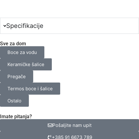
Broj
odabranih
proizvoda.
Your
total
Specifikacije
is
0,00 €
Sve za dom
Boce za vodu
Keramičke šalice
Pregače
Termos boce i šalice
Ostalo
Imate pitanja?
Pošaljite nam upit
+385 91 6673 789