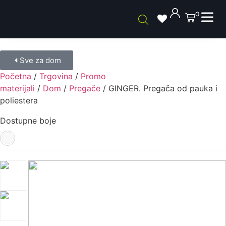
0
Sve za dom
Početna
/
Trgovina
/
Promo
materijali
/
Dom
/
Pregače
/ GINGER. Pregača od pauka i
poliestera
Dostupne boje