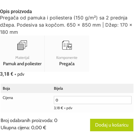
Opis proizvoda
Pregača od pamuka i poliestera (150 g/m²) sa 2 prednja
džepa. Podesiva sa kopčom. 650 x 850 mm | Džep: 170 x
180 mm
Materijal
Komponente
Pamuk and poliester
Pregača
3,18
€
+ pdv
Boja
Bijela
Cijena
3,18
€
+ pdv
Broj odabranih proizvoda
:
0
Dodaj u košaricu
Ukupna cijena
:
0,00 €
0