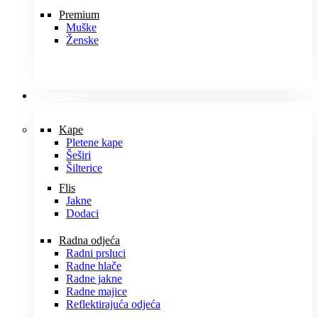
Premium
Muške
Ženske
ODJEĆA
Kape
Pletene kape
Šeširi
Šilterice
Flis
Jakne
Dodaci
Radna odjeća
Radni prsluci
Radne hlače
Radne jakne
Radne majice
Reflektirajuća odjeća