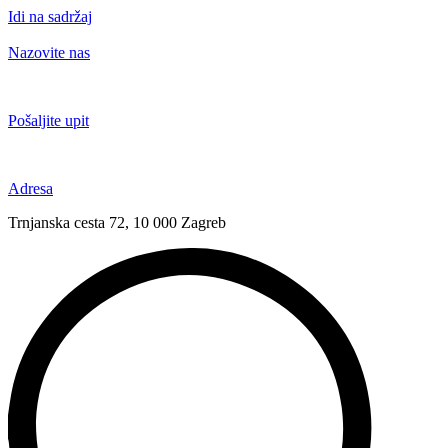
Idi na sadržaj
Nazovite nas
+385 91 6673 789
Pošaljite upit
novival@novival.hr
Adresa
Trnjanska cesta 72, 10 000 Zagreb