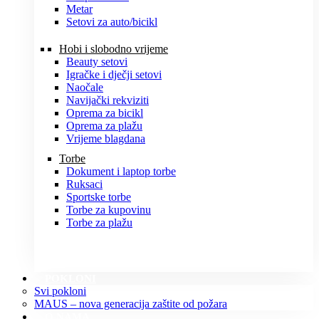
Metar
Setovi za auto/bicikl
Hobi i slobodno vrijeme
Beauty setovi
Igračke i dječji setovi
Naočale
Navijački rekviziti
Oprema za bicikl
Oprema za plažu
Vrijeme blagdana
Torbe
Dokument i laptop torbe
Ruksaci
Sportske torbe
Torbe za kupovinu
Torbe za plažu
POKLONI
Svi pokloni
MAUS – nova generacija zaštite od požara
O NAMA