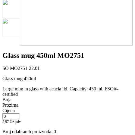
Glass mug 450ml MO2751
SO MO2751-22.01
Glass mug 450ml
Large mug in glass with acacia lid. Capacity: 450 ml. FSC®-
certified
Boja
Prozirna
Cijena
5,97
€
+ pdv
Broj odabranih proizvoda
:
0