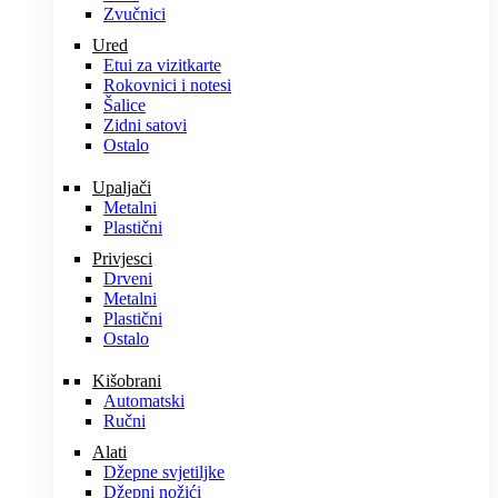
Zvučnici
Ured
Etui za vizitkarte
Rokovnici i notesi
Šalice
Zidni satovi
Ostalo
Upaljači
Metalni
Plastični
Privjesci
Drveni
Metalni
Plastični
Ostalo
Kišobrani
Automatski
Ručni
Alati
Džepne svjetiljke
Džepni nožići