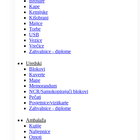
Brošure
Kape
Kemijske
Kišobrani
Majice
Torbe
USB
Vezice
Vrećice
Zahvalnice - diplome
Uredski
Blokovi
Kuverte
Mape
Memorandum
NCR/Samokopirajući blokovi
Pečati
Posjetnice/vizitkarte
Zahvalnice - diplome
Ambalaža
Kutije
Naljepnice
Omoti