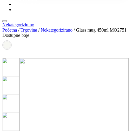
KONTAKT
KATALOZI
Nekategorizirano
Početna
/
Trgovina
/
Nekategorizirano
/ Glass mug 450ml MO2751
Dostupne boje