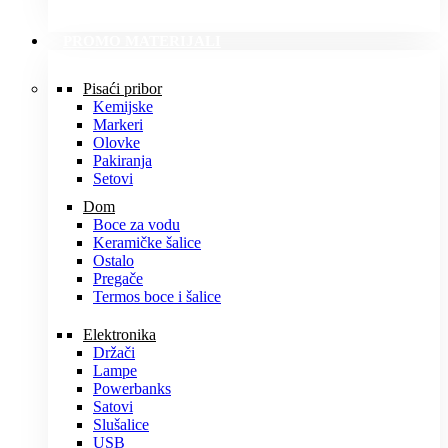
PROMO MATERIJALI
Pisaći pribor
Kemijske
Markeri
Olovke
Pakiranja
Setovi
Dom
Boce za vodu
Keramičke šalice
Ostalo
Pregače
Termos boce i šalice
Elektronika
Držači
Lampe
Powerbanks
Satovi
Slušalice
USB