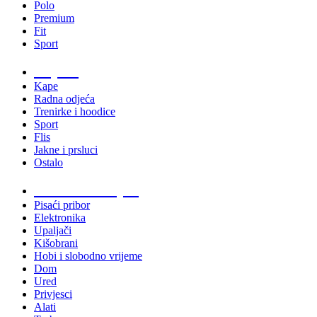
Polo
Premium
Fit
Sport
Odjeća
Kape
Radna odjeća
Trenirke i hoodice
Sport
Flis
Jakne i prsluci
Ostalo
Promo materijali
Pisaći pribor
Elektronika
Upaljači
Kišobrani
Hobi i slobodno vrijeme
Dom
Ured
Privjesci
Alati