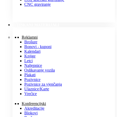
CNC graviranje
TISKANI MATERIJALI
Reklamni
Brošure
Bonovi - kuponi
Kalendari
Knjige
Letci
Naljepnice
Oslikavanje vozila
Plakati
Pozivnice
Pozivnice za vjenčanja
Ulaznice/Karte
Vrećice
Konferencijski
Akreditacije
Blokovi