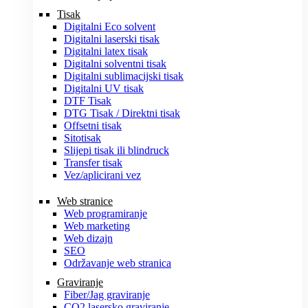
Tisak
Digitalni Eco solvent
Digitalni laserski tisak
Digitalni latex tisak
Digitalni solventni tisak
Digitalni sublimacijski tisak
Digitalni UV tisak
DTF Tisak
DTG Tisak / Direktni tisak
Offsetni tisak
Sitotisak
Slijepi tisak ili blindruck
Transfer tisak
Vez/aplicirani vez
Web stranice
Web programiranje
Web marketing
Web dizajn
SEO
Održavanje web stranica
Graviranje
Fiber/Jag graviranje
CO2 lasersko graviranje