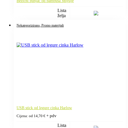
Bežični punjač od bambusa Mojsije
Lista
želja
Nekategorizirano
, Promo materijali
USB stick od legure cinka Harlow
+ pdv
Cijena: od
14,70
€
Lista