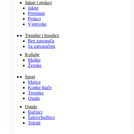
Jakne i prsluci
Jakne
Premium
Prsluci
Vjetrovke
Trenirke i hoodice
Bez zatvarača
Sa zatvaračem
Košulje
Muške
Ženske
Sport
Majice
Kratke hlače
Trenirke
Ostalo
Ostalo
Ručnici
Šalovi/buffovi
Tekstil