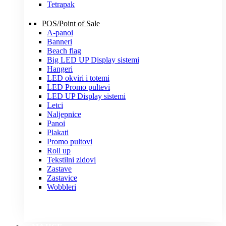
Tetrapak
POS/Point of Sale
A-panoi
Banneri
Beach flag
Big LED UP Display sistemi
Hangeri
LED okviri i totemi
LED Promo pultevi
LED UP Display sistemi
Letci
Naljepnice
Panoi
Plakati
Promo pultovi
Roll up
Tekstilni zidovi
Zastave
Zastavice
Wobbleri