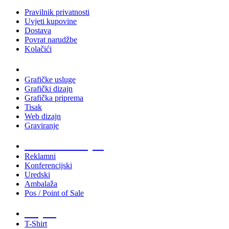
Pravilnik privatnosti
Uvjeti kupovine
Dostava
Povrat narudžbe
Kolačići
Usluge
Grafičke usluge
Grafički dizajn
Grafička priprema
Tisak
Web dizajn
Graviranje
Tiskani materijali
Reklamni
Konferencijski
Uredski
Ambalaža
Pos / Point of Sale
Majice
T-Shirt