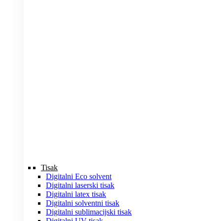
Tisak
Digitalni Eco solvent
Digitalni laserski tisak
Digitalni latex tisak
Digitalni solventni tisak
Digitalni sublimacijski tisak
Digitalni UV tisak