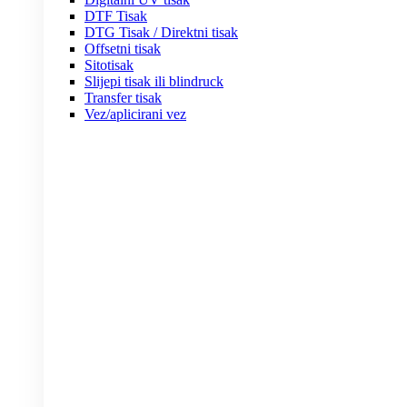
DTF Tisak
DTG Tisak / Direktni tisak
Offsetni tisak
Sitotisak
Slijepi tisak ili blindruck
Transfer tisak
Vez/aplicirani vez