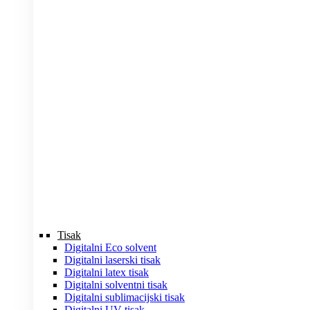
Tisak
Digitalni Eco solvent
Digitalni laserski tisak
Digitalni latex tisak
Digitalni solventni tisak
Digitalni sublimacijski tisak
Digitalni UV tisak