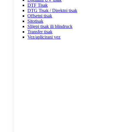
DTF Tisak
DTG Tisak / Direktni tisak
Offsetni tisak
Sitotisak
Slijepi tisak ili blindruck
Transfer tisak
Vez/aplicirani vez