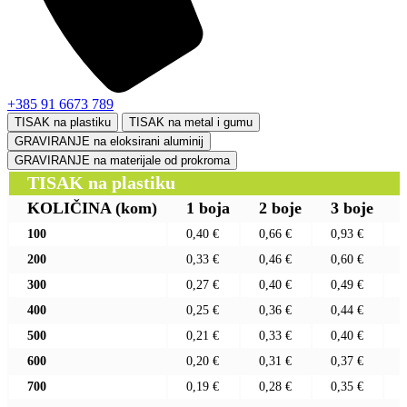
+385 91 6673 789
TISAK na plastiku
TISAK na metal i gumu
GRAVIRANJE na eloksirani aluminij
GRAVIRANJE na materijale od prokroma
TISAK na plastiku
KOLIČINA
(kom)
1 boja
2 boje
3 boje
100
0,40 €
0,66 €
0,93 €
200
0,33 €
0,46 €
0,60 €
300
0,27 €
0,40 €
0,49 €
400
0,25 €
0,36 €
0,44 €
500
0,21 €
0,33 €
0,40 €
600
0,20 €
0,31 €
0,37 €
700
0,19 €
0,28 €
0,35 €