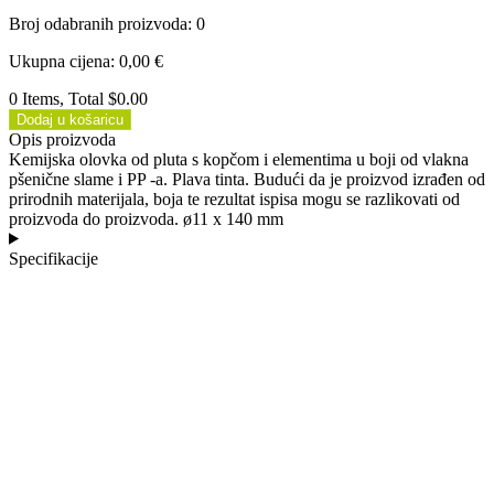
Broj odabranih proizvoda
:
0
Ukupna cijena
:
0,00
€
0 Items, Total $0.00
Dodaj u košaricu
Opis proizvoda
Kemijska olovka od pluta s kopčom i elementima u boji od vlakna
pšenične slame i PP -a. Plava tinta. Budući da je proizvod izrađen od
prirodnih materijala, boja te rezultat ispisa mogu se razlikovati od
proizvoda do proizvoda. ø11 x 140 mm
Specifikacije