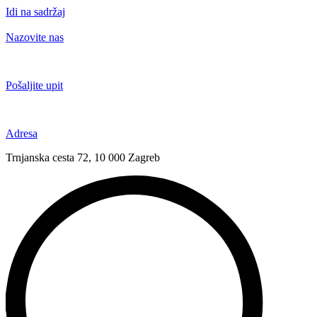
Idi na sadržaj
Nazovite nas
+385 91 6673 789
Pošaljite upit
novival@novival.hr
Adresa
Trnjanska cesta 72, 10 000 Zagreb