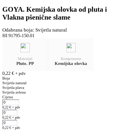
GOYA. Kemijska olovka od pluta i
Vlakna pšenične slame
Odabrana boja: Svijetla natural
HI 91795-150.01
Materijal
Komponente
Pluto. PP
Kemijska olovka
0,22
€
+ pdv
Boja
Svijetla natural
Svijetla plava
Svijetla zelena
Cijena
0,22
€
+ pdv
0,22
€
+ pdv
0,22
€
+ pdv