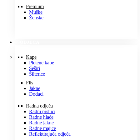
Premium
Muške
Ženske
ODJEĆA
Kape
Pletene kape
Šeširi
Šilterice
Flis
Jakne
Dodaci
Radna odjeća
Radni prsluci
Radne hlače
Radne jakne
Radne majice
Reflektirajuća odjeća