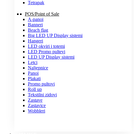
Tetrapak
POS/Point of Sale
A-panoi
Banneri
Beach flag
Big LED UP Display sistemi
Hangeri
LED okviri i totemi
LED Promo pultevi
LED UP Display sistemi
Letci
Naljepnice
Panoi
Plakati
Promo pultovi
Roll up
Tekstilni zidovi
Zastave
Zastavice
Wobbleri