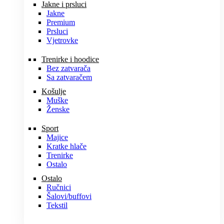
Jakne i prsluci
Jakne
Premium
Prsluci
Vjetrovke
Trenirke i hoodice
Bez zatvarača
Sa zatvaračem
Košulje
Muške
Ženske
Sport
Majice
Kratke hlače
Trenirke
Ostalo
Ostalo
Ručnici
Šalovi/buffovi
Tekstil