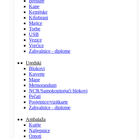
Brošure
Kape
Kemijske
Kišobrani
Majice
Torbe
USB
Vezice
Vrećice
Zahvalnice - diplome
Uredski
Blokovi
Kuverte
Mape
Memorandum
NCR/Samokopirajući blokovi
Pečati
Posjetnice/vizitkarte
Zahvalnice - diplome
Ambalaža
Kutije
Naljepnice
Omoti