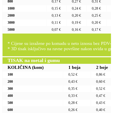
800
0,17 €
0,27 €
0,31 €
1000
0,15 €
0,24 €
0,28 €
2000
0,13 €
0,20 €
0,25 €
3000
0,11 €
0,19 €
0,20 €
5000
0,07 €
0,16 €
0,17 €
* Cijene su izražene po komadu u neto iznosu bez PDV-a
* 3D tisak isključivo na ravne površine nakon uvida u gr
TISAK na metal i gumu
KOLIČINA
(kom)
1 boja
2 boje
100
0,52 €
0,86 €
200
0,43 €
0,60 €
300
0,35 €
0,52 €
400
0,33 €
0,47 €
500
0,28 €
0,43 €
600
0,26 €
0,40 €