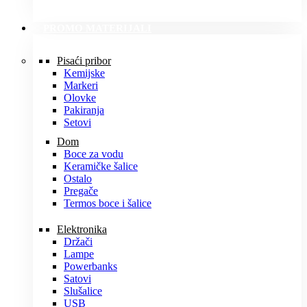
PROMO MATERIJALI
Pisaći pribor
Kemijske
Markeri
Olovke
Pakiranja
Setovi
Dom
Boce za vodu
Keramičke šalice
Ostalo
Pregače
Termos boce i šalice
Elektronika
Držači
Lampe
Powerbanks
Satovi
Slušalice
USB