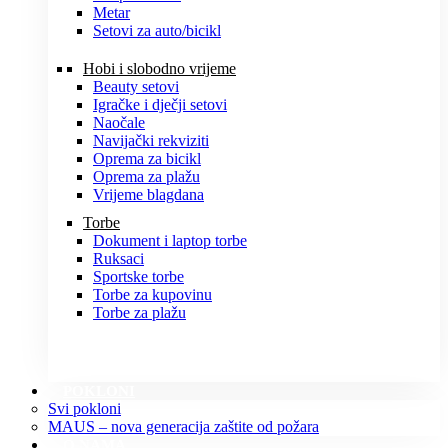
Metar
Setovi za auto/bicikl
Hobi i slobodno vrijeme
Beauty setovi
Igračke i dječji setovi
Naočale
Navijački rekviziti
Oprema za bicikl
Oprema za plažu
Vrijeme blagdana
Torbe
Dokument i laptop torbe
Ruksaci
Sportske torbe
Torbe za kupovinu
Torbe za plažu
POKLONI
Svi pokloni
MAUS – nova generacija zaštite od požara
O NAMA