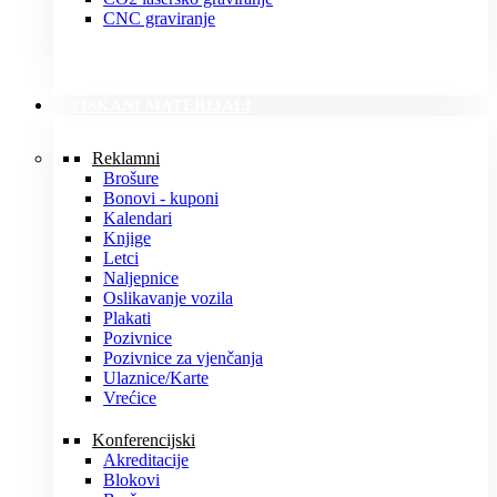
CNC graviranje
TISKANI MATERIJALI
Reklamni
Brošure
Bonovi - kuponi
Kalendari
Knjige
Letci
Naljepnice
Oslikavanje vozila
Plakati
Pozivnice
Pozivnice za vjenčanja
Ulaznice/Karte
Vrećice
Konferencijski
Akreditacije
Blokovi