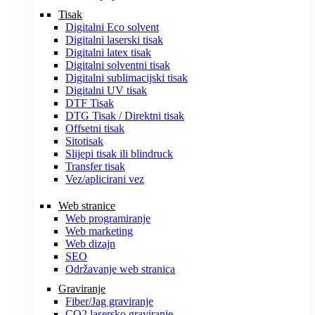
Tisak
Digitalni Eco solvent
Digitalni laserski tisak
Digitalni latex tisak
Digitalni solventni tisak
Digitalni sublimacijski tisak
Digitalni UV tisak
DTF Tisak
DTG Tisak / Direktni tisak
Offsetni tisak
Sitotisak
Slijepi tisak ili blindruck
Transfer tisak
Vez/aplicirani vez
Web stranice
Web programiranje
Web marketing
Web dizajn
SEO
Održavanje web stranica
Graviranje
Fiber/Jag graviranje
CO2 lasersko graviranje