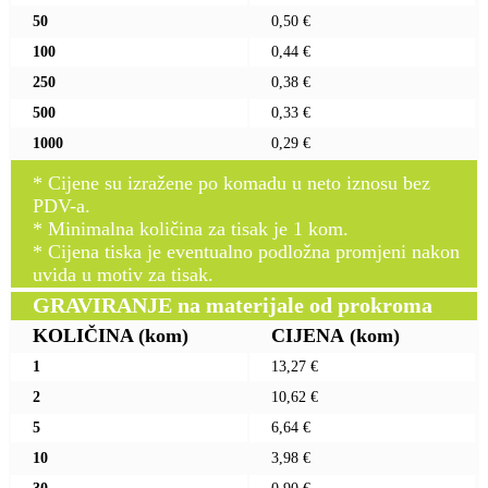
50
0,50 €
100
0,44 €
250
0,38 €
500
0,33 €
1000
0,29 €
* Cijene su izražene po komadu u neto iznosu bez
PDV-a.
* Minimalna količina za tisak je 1 kom.
* Cijena tiska je eventualno podložna promjeni nakon
uvida u motiv za tisak.
GRAVIRANJE na materijale od prokroma
KOLIČINA
(kom)
CIJENA
(kom)
1
13,27 €
2
10,62 €
5
6,64 €
10
3,98 €