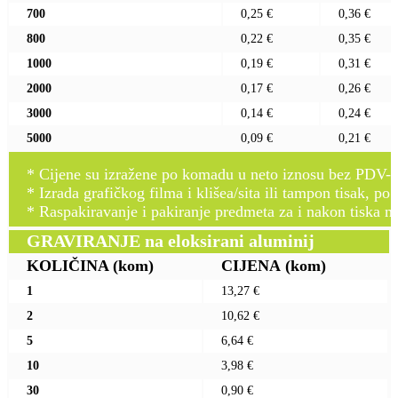
700
0,25 €
0,36 €
800
0,22 €
0,35 €
1000
0,19 €
0,31 €
2000
0,17 €
0,26 €
3000
0,14 €
0,24 €
5000
0,09 €
0,21 €
* Cijene su izražene po komadu u neto iznosu bez PDV-a
* Izrada grafičkog filma i klišea/sita ili tampon tisak, po 
* Raspakiravanje i pakiranje predmeta za i nakon tiska n
GRAVIRANJE na eloksirani aluminij
KOLIČINA
(kom)
CIJENA
(kom)
1
13,27 €
2
10,62 €
5
6,64 €
10
3,98 €
30
0,90 €