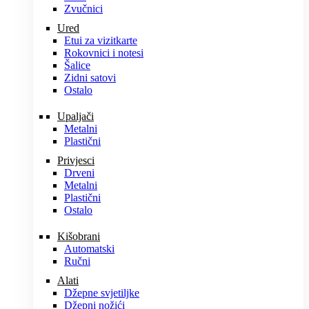
Zvučnici
Ured
Etui za vizitkarte
Rokovnici i notesi
Šalice
Zidni satovi
Ostalo
Upaljači
Metalni
Plastični
Privjesci
Drveni
Metalni
Plastični
Ostalo
Kišobrani
Automatski
Ručni
Alati
Džepne svjetiljke
Džepni nožići