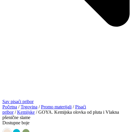
Sav pisaći pribor
Početna
/
Trgovina
/
Promo materijali
/
Pisaći
pribor
/
Kemijske
/ GOYA. Kemijska olovka od pluta i Vlakna
pšenične slame
Dostupne boje