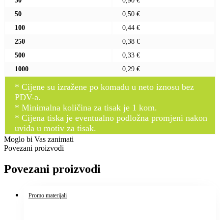
30
0,90 €
50
0,50 €
100
0,44 €
250
0,38 €
500
0,33 €
1000
0,29 €
* Cijene su izražene po komadu u neto iznosu bez
PDV-a.
* Minimalna količina za tisak je 1 kom.
* Cijena tiska je eventualno podložna promjeni nakon
uvida u motiv za tisak.
Moglo bi Vas zanimati
Povezani proizvodi
Povezani proizvodi
Promo materijali