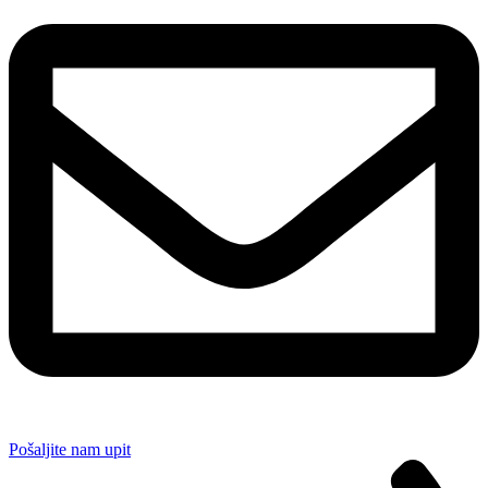
Pošaljite nam upit