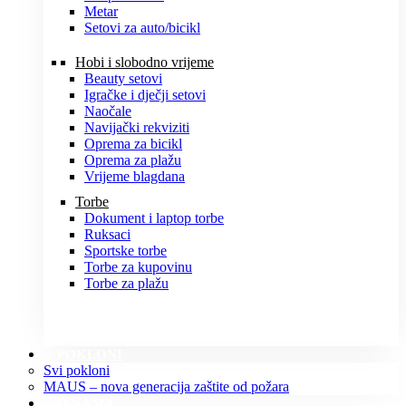
Metar
Setovi za auto/bicikl
Hobi i slobodno vrijeme
Beauty setovi
Igračke i dječji setovi
Naočale
Navijački rekviziti
Oprema za bicikl
Oprema za plažu
Vrijeme blagdana
Torbe
Dokument i laptop torbe
Ruksaci
Sportske torbe
Torbe za kupovinu
Torbe za plažu
POKLONI
Svi pokloni
MAUS – nova generacija zaštite od požara
O NAMA