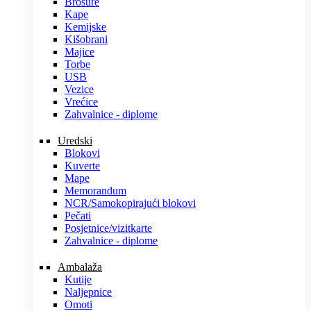
Brošure
Kape
Kemijske
Kišobrani
Majice
Torbe
USB
Vezice
Vrećice
Zahvalnice - diplome
Uredski
Blokovi
Kuverte
Mape
Memorandum
NCR/Samokopirajući blokovi
Pečati
Posjetnice/vizitkarte
Zahvalnice - diplome
Ambalaža
Kutije
Naljepnice
Omoti