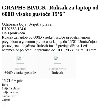
GRAPHS BPACK. Ruksak za laptop od
600D visoke gustoće 15’6″
Odabrana boja: Svijetla plava
HI 92668-124.01
Opis proizvoda
Ruksak za laptop od 600D visoke gustoće sa postavljenom
pregradom u glavnom pretincu za laptop do 15’6”. Unutrašnjost
postavljena i pojačana. Ruksak ima 2 prednja džepa. Leđa i
naramenice pojačani. Zapremine do 10 L. 295 x 390 x 100 mm
Materijal
Komponente
600D visoke gustoće
Ruksak
15,71
€
+ pdv
Boja
Svijetla plava
Svijetla siva
Tamna siva
Cijena