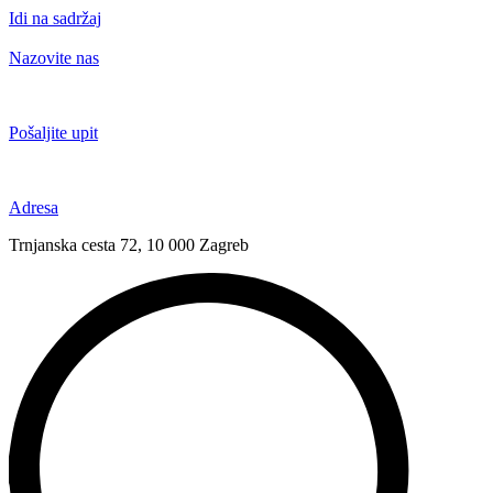
Idi na sadržaj
Nazovite nas
+385 91 6673 789
Pošaljite upit
novival@novival.hr
Adresa
Trnjanska cesta 72, 10 000 Zagreb