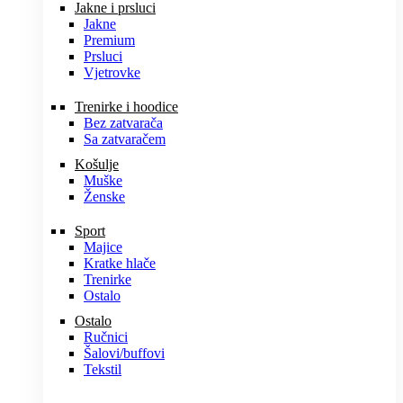
Jakne i prsluci
Jakne
Premium
Prsluci
Vjetrovke
Trenirke i hoodice
Bez zatvarača
Sa zatvaračem
Košulje
Muške
Ženske
Sport
Majice
Kratke hlače
Trenirke
Ostalo
Ostalo
Ručnici
Šalovi/buffovi
Tekstil