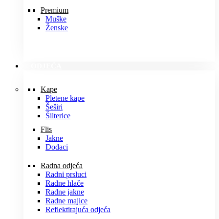
Premium
Muške
Ženske
ODJEĆA
Kape
Pletene kape
Šeširi
Šilterice
Flis
Jakne
Dodaci
Radna odjeća
Radni prsluci
Radne hlače
Radne jakne
Radne majice
Reflektirajuća odjeća