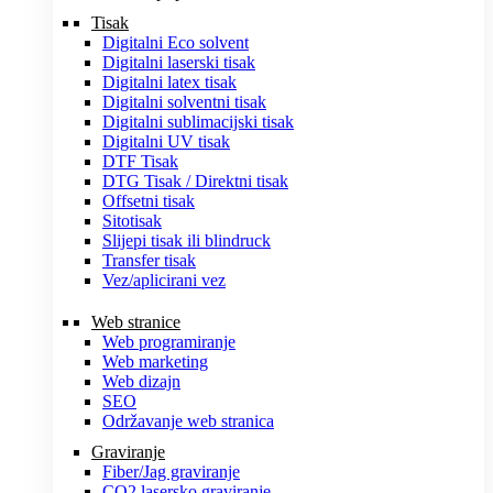
Tisak
Digitalni Eco solvent
Digitalni laserski tisak
Digitalni latex tisak
Digitalni solventni tisak
Digitalni sublimacijski tisak
Digitalni UV tisak
DTF Tisak
DTG Tisak / Direktni tisak
Offsetni tisak
Sitotisak
Slijepi tisak ili blindruck
Transfer tisak
Vez/aplicirani vez
Web stranice
Web programiranje
Web marketing
Web dizajn
SEO
Održavanje web stranica
Graviranje
Fiber/Jag graviranje
CO2 lasersko graviranje