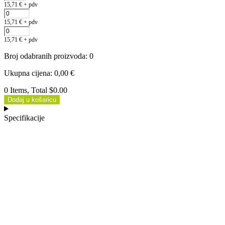
15,71
€
+ pdv
15,71
€
+ pdv
15,71
€
+ pdv
Broj odabranih proizvoda
:
0
Ukupna cijena
:
0,00
€
0 Items, Total $0.00
Dodaj u košaricu
Specifikacije