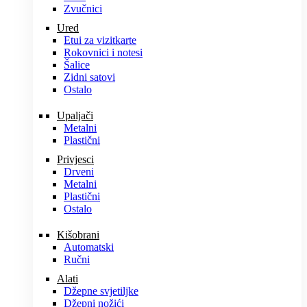
Zvučnici
Ured
Etui za vizitkarte
Rokovnici i notesi
Šalice
Zidni satovi
Ostalo
Upaljači
Metalni
Plastični
Privjesci
Drveni
Metalni
Plastični
Ostalo
Kišobrani
Automatski
Ručni
Alati
Džepne svjetiljke
Džepni nožići