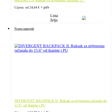
BROOKLYN. Ruksak za prijenosno računalo 15 ''
+ pdv
Cijena: od
24,64
€
Lista
želja
Promo materijali
DIVERGENT BACKPACK II. Ruksak za prijenosna računala do
15.6'' od tkanine i PU