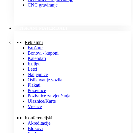
CNC graviranje
TISKANI MATERIJALI
Reklamni
Brošure
Bonovi - kuponi
Kalendari
Knjige
Letci
Naljepnice
Oslikavanje vozila
Plakati
Pozivnice
Pozivnice za vjenčanja
Ulaznice/Karte
Vrećice
Konferencijski
Akreditacije
Blokovi