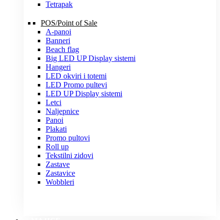
Tetrapak
POS/Point of Sale
A-panoi
Banneri
Beach flag
Big LED UP Display sistemi
Hangeri
LED okviri i totemi
LED Promo pultevi
LED UP Display sistemi
Letci
Naljepnice
Panoi
Plakati
Promo pultovi
Roll up
Tekstilni zidovi
Zastave
Zastavice
Wobbleri