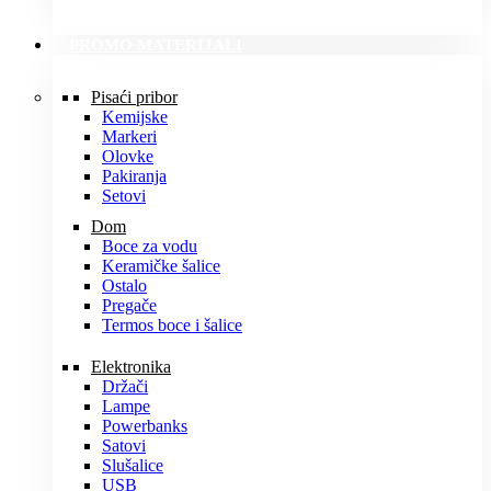
PROMO MATERIJALI
Pisaći pribor
Kemijske
Markeri
Olovke
Pakiranja
Setovi
Dom
Boce za vodu
Keramičke šalice
Ostalo
Pregače
Termos boce i šalice
Elektronika
Držači
Lampe
Powerbanks
Satovi
Slušalice
USB