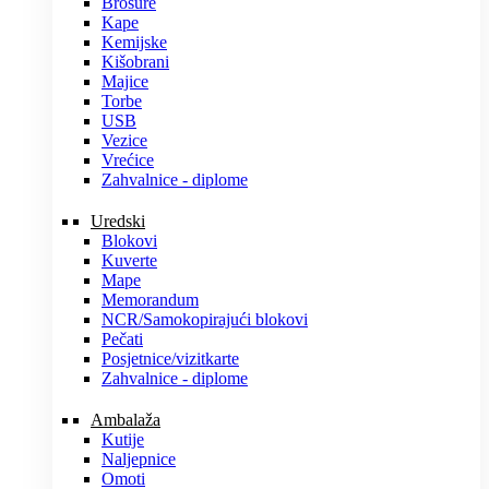
Brošure
Kape
Kemijske
Kišobrani
Majice
Torbe
USB
Vezice
Vrećice
Zahvalnice - diplome
Uredski
Blokovi
Kuverte
Mape
Memorandum
NCR/Samokopirajući blokovi
Pečati
Posjetnice/vizitkarte
Zahvalnice - diplome
Ambalaža
Kutije
Naljepnice
Omoti