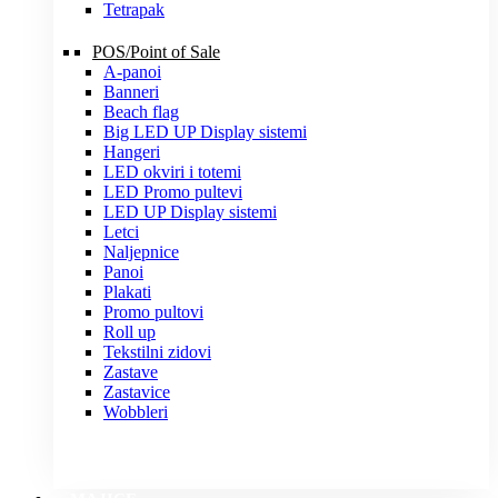
Tetrapak
POS/Point of Sale
A-panoi
Banneri
Beach flag
Big LED UP Display sistemi
Hangeri
LED okviri i totemi
LED Promo pultevi
LED UP Display sistemi
Letci
Naljepnice
Panoi
Plakati
Promo pultovi
Roll up
Tekstilni zidovi
Zastave
Zastavice
Wobbleri