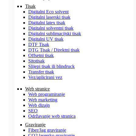
Tisak
Digitalni Eco solvent
Digitalni laserski tisak
Digitalni latex tisak
Digitalni solventni tisak
Digitalni sublimacijski tisak
Digitalni UV tisak
DTF Tisak
DTG Tisak / Direktni tisak
Offsetni tisak
Sitotisak
Slijepi tisak ili blindruck
Transfer tisak
Vez/aplicirani vez
Web stranice
Web programiranje
Web marketing
Web dizajn
SEO
Održavanje web stranica
Graviranje
Fiber/Jag graviranje
CO2 lasersko graviranje