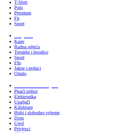
T-Shirt
Polo
Premium
Fit
Sport
Odjeća
Kape
Radna odjeća
Trenirke i hoodice
Sport
Flis
Jakne i prsluci
Ostalo
Promo materijali
Pisaći pribor
Elektronika
Upaljači
Kišobrani
Hobi i slobodno vrijeme
Dom
Ured
Privjesci