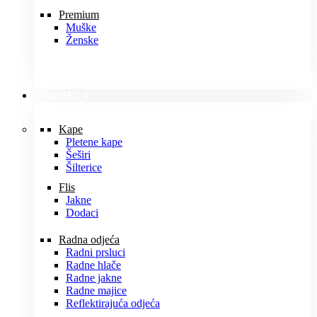
Premium
Muške
Ženske
ODJEĆA
Kape
Pletene kape
Šeširi
Šilterice
Flis
Jakne
Dodaci
Radna odjeća
Radni prsluci
Radne hlače
Radne jakne
Radne majice
Reflektirajuća odjeća