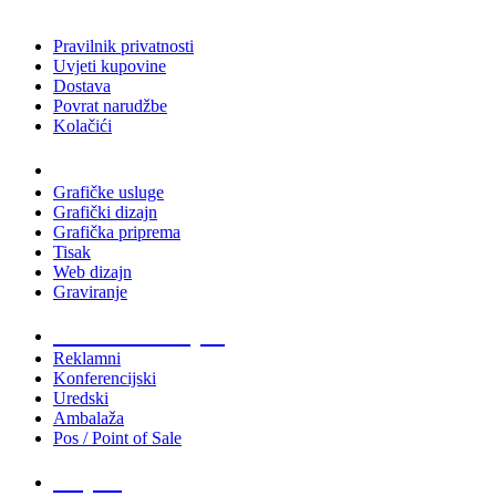
Pravilnik privatnosti
Uvjeti kupovine
Dostava
Povrat narudžbe
Kolačići
Usluge
Grafičke usluge
Grafički dizajn
Grafička priprema
Tisak
Web dizajn
Graviranje
Tiskani materijali
Reklamni
Konferencijski
Uredski
Ambalaža
Pos / Point of Sale
Majice