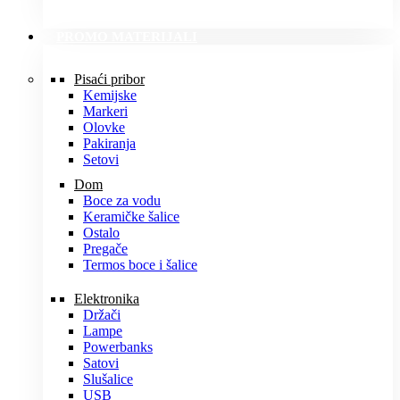
PROMO MATERIJALI
Pisaći pribor
Kemijske
Markeri
Olovke
Pakiranja
Setovi
Dom
Boce za vodu
Keramičke šalice
Ostalo
Pregače
Termos boce i šalice
Elektronika
Držači
Lampe
Powerbanks
Satovi
Slušalice
USB