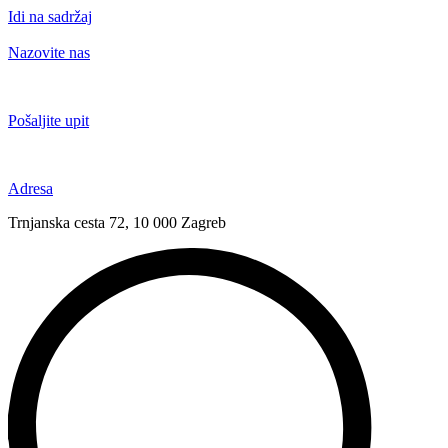
Idi na sadržaj
Nazovite nas
+385 91 6673 789
Pošaljite upit
novival@novival.hr
Adresa
Trnjanska cesta 72, 10 000 Zagreb