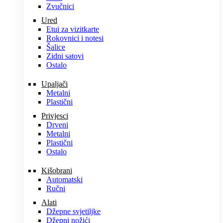
Zvučnici
Ured
Etui za vizitkarte
Rokovnici i notesi
Šalice
Zidni satovi
Ostalo
Upaljači
Metalni
Plastični
Privjesci
Drveni
Metalni
Plastični
Ostalo
Kišobrani
Automatski
Ručni
Alati
Džepne svjetiljke
Džepni nožići