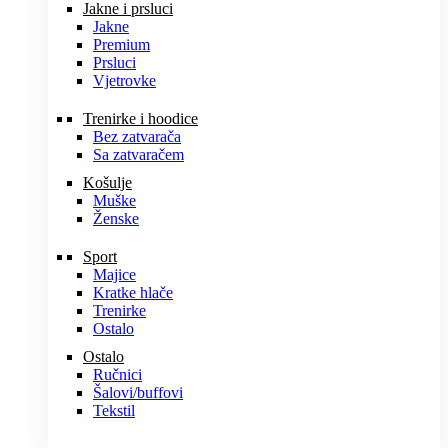
Jakne i prsluci
Jakne
Premium
Prsluci
Vjetrovke
Trenirke i hoodice
Bez zatvarača
Sa zatvaračem
Košulje
Muške
Ženske
Sport
Majice
Kratke hlače
Trenirke
Ostalo
Ostalo
Ručnici
Šalovi/buffovi
Tekstil