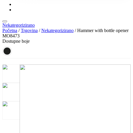
KONTAKT
KATALOZI
Nekategorizirano
Početna
/
Trgovina
/
Nekategorizirano
/ Hammer with bottle opener
MO8473
Dostupne boje