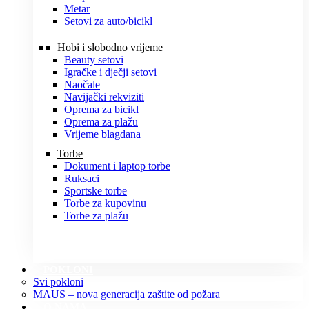
Metar
Setovi za auto/bicikl
Hobi i slobodno vrijeme
Beauty setovi
Igračke i dječji setovi
Naočale
Navijački rekviziti
Oprema za bicikl
Oprema za plažu
Vrijeme blagdana
Torbe
Dokument i laptop torbe
Ruksaci
Sportske torbe
Torbe za kupovinu
Torbe za plažu
POKLONI
Svi pokloni
MAUS – nova generacija zaštite od požara
O NAMA