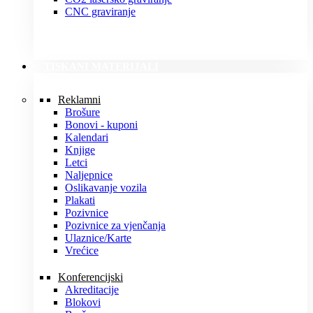
CNC graviranje
TISKANI MATERIJALI
Reklamni
Brošure
Bonovi - kuponi
Kalendari
Knjige
Letci
Naljepnice
Oslikavanje vozila
Plakati
Pozivnice
Pozivnice za vjenčanja
Ulaznice/Karte
Vrećice
Konferencijski
Akreditacije
Blokovi