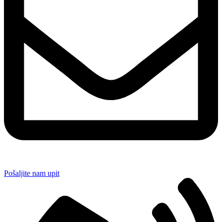
Pošaljite nam upit