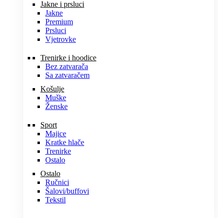
Jakne i prsluci
Jakne
Premium
Prsluci
Vjetrovke
Trenirke i hoodice
Bez zatvarača
Sa zatvaračem
Košulje
Muške
Ženske
Sport
Majice
Kratke hlače
Trenirke
Ostalo
Ostalo
Ručnici
Šalovi/buffovi
Tekstil