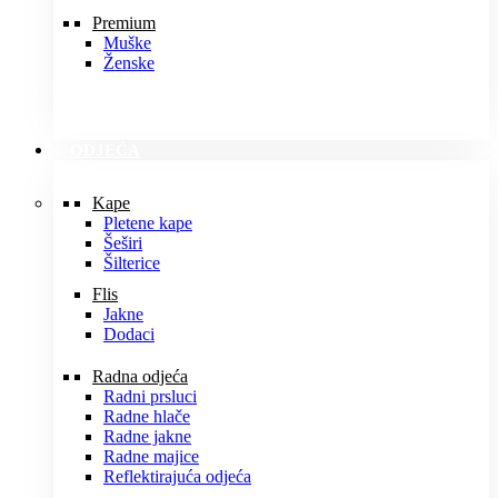
Premium
Muške
Ženske
ODJEĆA
Kape
Pletene kape
Šeširi
Šilterice
Flis
Jakne
Dodaci
Radna odjeća
Radni prsluci
Radne hlače
Radne jakne
Radne majice
Reflektirajuća odjeća