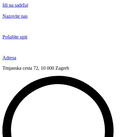
Idi na sadržaj
Nazovite nas
+385 91 6673 789
Pošaljite upit
novival@novival.hr
Adresa
Trnjanska cesta 72, 10 000 Zagreb