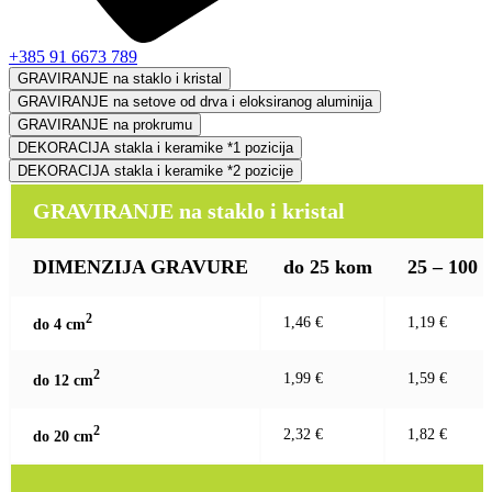
+385 91 6673 789
GRAVIRANJE na staklo i kristal
GRAVIRANJE na setove od drva i eloksiranog aluminija
GRAVIRANJE na prokrumu
DEKORACIJA stakla i keramike *1 pozicija
DEKORACIJA stakla i keramike *2 pozicije
GRAVIRANJE na staklo i kristal
DIMENZIJA GRAVURE
do 25 kom
25 – 100
2
1,46 €
1,19 €
do 4 c
m
2
1,99 €
1,59 €
do 12 c
m
2
2,32 €
1,82 €
do 20 c
m