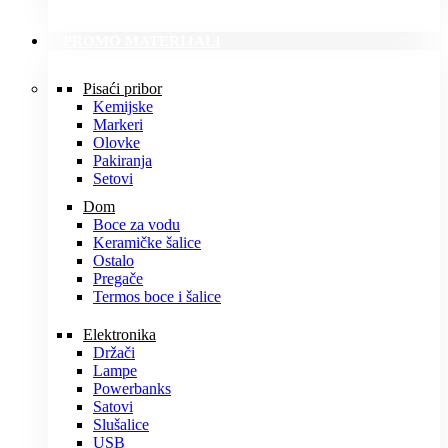
PROMO MATERIJALI
Pisaći pribor
Kemijske
Markeri
Olovke
Pakiranja
Setovi
Dom
Boce za vodu
Keramičke šalice
Ostalo
Pregače
Termos boce i šalice
Elektronika
Držači
Lampe
Powerbanks
Satovi
Slušalice
USB