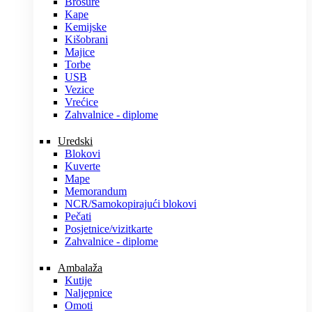
Brošure
Kape
Kemijske
Kišobrani
Majice
Torbe
USB
Vezice
Vrećice
Zahvalnice - diplome
Uredski
Blokovi
Kuverte
Mape
Memorandum
NCR/Samokopirajući blokovi
Pečati
Posjetnice/vizitkarte
Zahvalnice - diplome
Ambalaža
Kutije
Naljepnice
Omoti