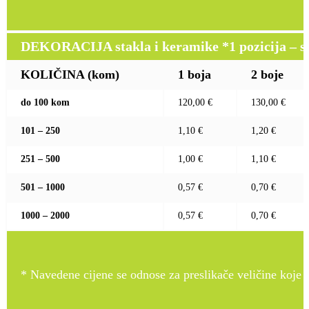
DEKORACIJA stakla i keramike *1 pozicija – sito
KOLIČINA (kom)
1 boja
2 boje
do 100 kom
120,00 €
130,00 €
101 – 250
1,10 €
1,20 €
251 – 500
1,00 €
1,10 €
501 – 1000
0,57 €
0,70 €
1000 – 2000
0,57 €
0,70 €
* Navedene cijene se odnose za preslikače veličine koje pr