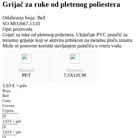
Grijač za ruke od pletenog poliestera
Odabrana boja: Bež
SO MO2667-13.01
Opis proizvoda
Grijač za ruke od pletenog poliestera. Uključuje PVC jastučić za
trenutno grijanje koji se aktivira pritiskom na metalnu ploču iznutra.
Može se ponovno koristiti stavljanjem jastučića u vruću vodu.
Materijal
Dimenzije
PET
7,5X12CM
1,63
€
+ pdv
Boja
Bež
Crna
Crvena
Cijena
1,63
€
+ pdv
1,63
€
+ pdv