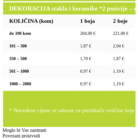
DEKORACIJA stakla i keramike *2 pozicije – sito 
KOLIČINA (kom)
1 boja
2 boje
do 100 kom
204,00 €
221,00 €
101 – 300
1,87 €
2,04 €
350 – 500
1,70 €
1,87 €
501 – 1000
0,97 €
1,19 €
1000 – 2000
0,97 €
1,19 €
* Navedene cijene se odnose za preslikače veličine koje pr
Moglo bi Vas zanimati
Povezani proizvodi