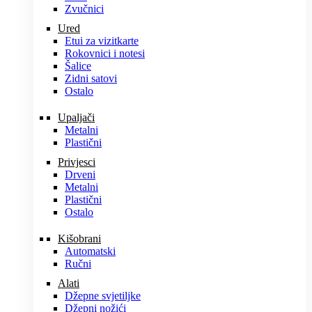
Zvučnici
Ured
Etui za vizitkarte
Rokovnici i notesi
Šalice
Zidni satovi
Ostalo
Upaljači
Metalni
Plastični
Privjesci
Drveni
Metalni
Plastični
Ostalo
Kišobrani
Automatski
Ručni
Alati
Džepne svjetiljke
Džepni nožići