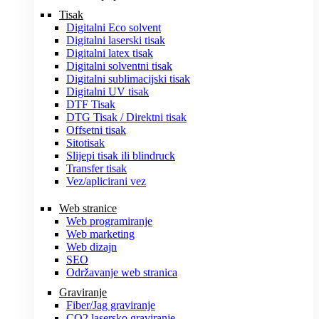
Tisak
Digitalni Eco solvent
Digitalni laserski tisak
Digitalni latex tisak
Digitalni solventni tisak
Digitalni sublimacijski tisak
Digitalni UV tisak
DTF Tisak
DTG Tisak / Direktni tisak
Offsetni tisak
Sitotisak
Slijepi tisak ili blindruck
Transfer tisak
Vez/aplicirani vez
Web stranice
Web programiranje
Web marketing
Web dizajn
SEO
Održavanje web stranica
Graviranje
Fiber/Jag graviranje
CO2 lasersko graviranje