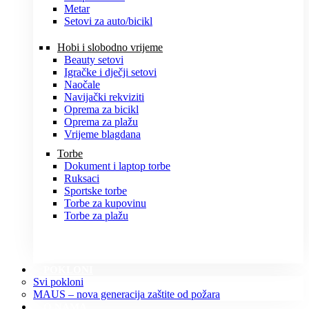
Metar
Setovi za auto/bicikl
Hobi i slobodno vrijeme
Beauty setovi
Igračke i dječji setovi
Naočale
Navijački rekviziti
Oprema za bicikl
Oprema za plažu
Vrijeme blagdana
Torbe
Dokument i laptop torbe
Ruksaci
Sportske torbe
Torbe za kupovinu
Torbe za plažu
POKLONI
Svi pokloni
MAUS – nova generacija zaštite od požara
O NAMA