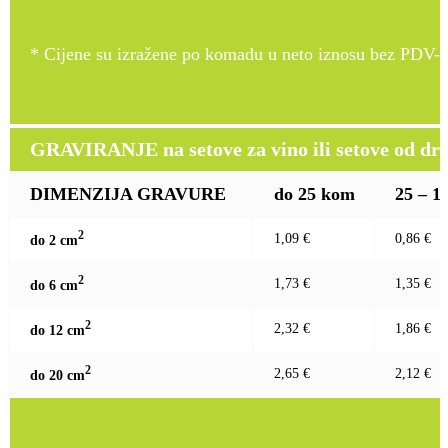
* Cijene su izražene po komadu u neto iznosu bez PDV-a
GRAVIRANJE na setove za vino ili setove od drv
DIMENZIJA GRAVURE
do 25 kom
25 – 1
2
1,09 €
0,86 €
do 2 c
m
2
1,73 €
1,35 €
do 6 c
m
2
2,32 €
1,86 €
do 12 c
m
2
2,65 €
2,12 €
do 20 c
m