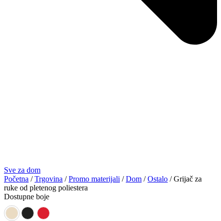
Sve za dom
Početna
/
Trgovina
/
Promo materijali
/
Dom
/
Ostalo
/ Grijač za
ruke od pletenog poliestera
Dostupne boje