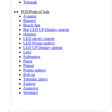
Tetrapak
POS/Point of Sale
A-panoi
Banneri
Beach flag
Big LED UP Display sistemi
Hangeri
LED okviri i totemi
LED Promo pultevi
LED UP Display sistemi
Letci
Naljepnice
Panoi
Plakati
Promo pultovi
Roll up
Tekstilni zidovi
Zastave
Zastavice
Wobbleri