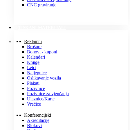
CNC graviranje
TISKANI MATERIJALI
Reklamni
Brošure
Bonovi - kuponi
Kalendari
Knjige
Letci
Naljepnice
Oslikavanje vozila
Plakati
Pozivnice
Pozivnice za vjenčanja
Ulaznice/Karte
Vrećice
Konferencijski
Akreditacije
Blokovi