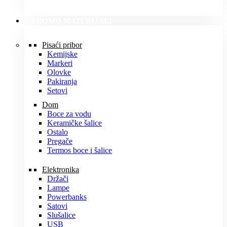
PROMO MATERIJALI
Pisaći pribor
Kemijske
Markeri
Olovke
Pakiranja
Setovi
Dom
Boce za vodu
Keramičke šalice
Ostalo
Pregače
Termos boce i šalice
Elektronika
Držači
Lampe
Powerbanks
Satovi
Slušalice
USB