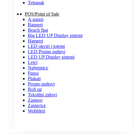
Tetrapak
POS/Point of Sale
A-panoi
Banneri
Beach flag
Big LED UP Display sistemi
Hangeri
LED okviri i totemi
LED Promo pultevi
LED UP Display sistemi
Letci
Naljepnice
Panoi
Plakati
Promo pultovi
Roll up
Tekstilni zidovi
Zastave
Zastavice
Wobbleri