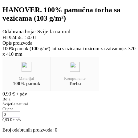
HANOVER. 100% pamučna torba sa
vezicama (103 g/m²)
Odabrana boja: Svijetla natural
HI 92456-150.01
Opis proizvoda
100% pamuk (100 g/m²) totba s uzicama i uzicom za zatvaranje. 370
x 410 mm
Materijal
Komponente
100% pamuk
Torba
0,93
€
+ pdv
Boja
Svijetla natural
Cijena
0,93
€
+ pdv
Broj odabranih proizvoda
:
0