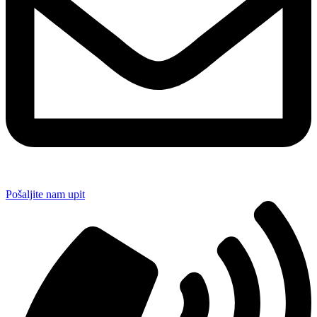
Pošaljite nam upit