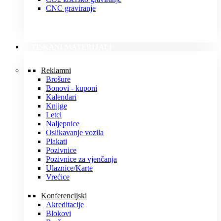
CNC graviranje
TISKANI MATERIJALI
Reklamni
Brošure
Bonovi - kuponi
Kalendari
Knjige
Letci
Naljepnice
Oslikavanje vozila
Plakati
Pozivnice
Pozivnice za vjenčanja
Ulaznice/Karte
Vrećice
Konferencijski
Akreditacije
Blokovi