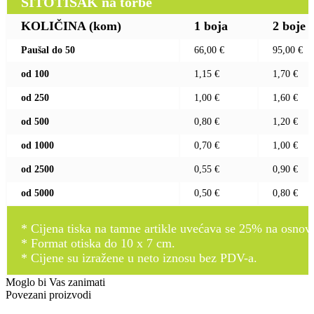
SITOTISAK na torbe
KOLIČINA (kom)
1 boja
2 boje
Paušal do 50
66,00 €
95,00 €
od 100
1,15 €
1,70 €
od 250
1,00 €
1,60 €
od 500
0,80 €
1,20 €
od 1000
0,70 €
1,00 €
od 2500
0,55 €
0,90 €
od 5000
0,50 €
0,80 €
* Cijena tiska na tamne artikle uvećava se 25% na osnovnu
* Format otiska do 10 x 7 cm.
* Cijene su izražene u neto iznosu bez PDV-a.
Moglo bi Vas zanimati
Povezani proizvodi