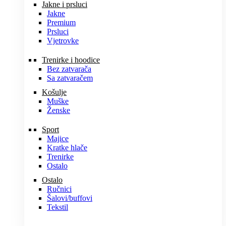
Jakne i prsluci
Jakne
Premium
Prsluci
Vjetrovke
Trenirke i hoodice
Bez zatvarača
Sa zatvaračem
Košulje
Muške
Ženske
Sport
Majice
Kratke hlače
Trenirke
Ostalo
Ostalo
Ručnici
Šalovi/buffovi
Tekstil