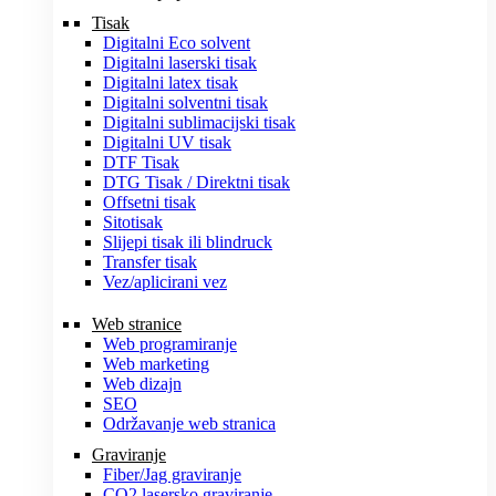
Tisak
Digitalni Eco solvent
Digitalni laserski tisak
Digitalni latex tisak
Digitalni solventni tisak
Digitalni sublimacijski tisak
Digitalni UV tisak
DTF Tisak
DTG Tisak / Direktni tisak
Offsetni tisak
Sitotisak
Slijepi tisak ili blindruck
Transfer tisak
Vez/aplicirani vez
Web stranice
Web programiranje
Web marketing
Web dizajn
SEO
Održavanje web stranica
Graviranje
Fiber/Jag graviranje
CO2 lasersko graviranje