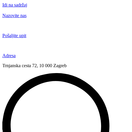
Idi na sadržaj
Nazovite nas
+385 91 6673 789
Pošaljite upit
novival@novival.hr
Adresa
Trnjanska cesta 72, 10 000 Zagreb