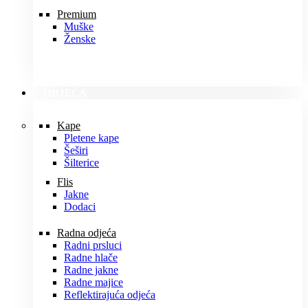
Premium
Muške
Ženske
ODJEĆA
Kape
Pletene kape
Šeširi
Šilterice
Flis
Jakne
Dodaci
Radna odjeća
Radni prsluci
Radne hlače
Radne jakne
Radne majice
Reflektirajuća odjeća