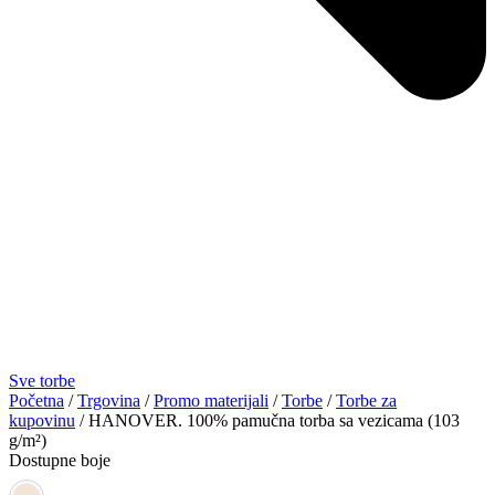
Sve torbe
Početna
/
Trgovina
/
Promo materijali
/
Torbe
/
Torbe za
kupovinu
/ HANOVER. 100% pamučna torba sa vezicama (103
g/m²)
Dostupne boje