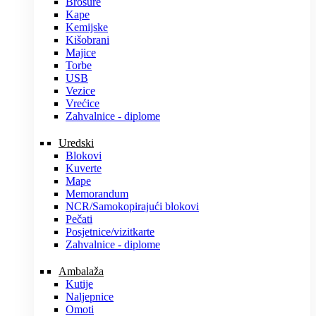
Brošure
Kape
Kemijske
Kišobrani
Majice
Torbe
USB
Vezice
Vrećice
Zahvalnice - diplome
Uredski
Blokovi
Kuverte
Mape
Memorandum
NCR/Samokopirajući blokovi
Pečati
Posjetnice/vizitkarte
Zahvalnice - diplome
Ambalaža
Kutije
Naljepnice
Omoti