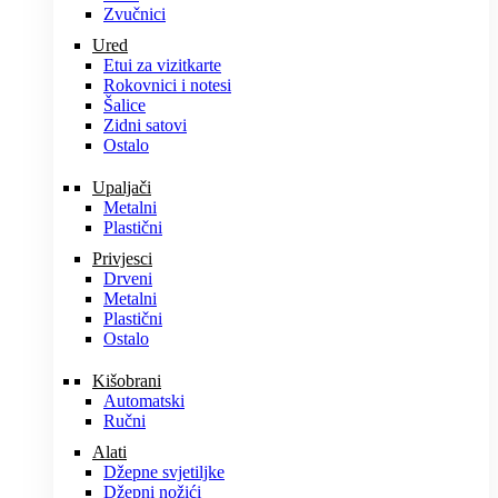
Zvučnici
Ured
Etui za vizitkarte
Rokovnici i notesi
Šalice
Zidni satovi
Ostalo
Upaljači
Metalni
Plastični
Privjesci
Drveni
Metalni
Plastični
Ostalo
Kišobrani
Automatski
Ručni
Alati
Džepne svjetiljke
Džepni nožići