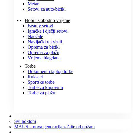
Metar
Setovi za auto/bicikl
Hobi i slobodno vrijeme
Beauty setovi
Igračke i dječji setovi
Naočale
Navijački rekviziti
Oprema za bicikl
Oprema za plažu
Vrijeme blagdana
Torbe
Dokument i laptop torbe
Ruksaci
Sportske torbe
Torbe za kupovinu
Torbe za plažu
POKLONI
Svi pokloni
MAUS – nova generacija zaštite od požara
O NAMA