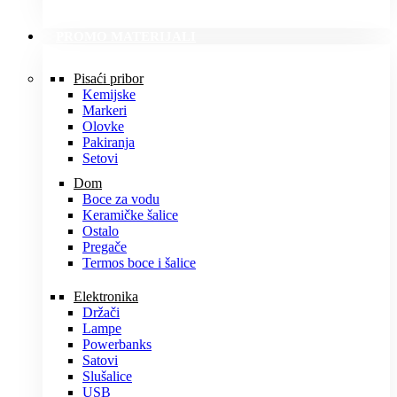
PROMO MATERIJALI
Pisaći pribor
Kemijske
Markeri
Olovke
Pakiranja
Setovi
Dom
Boce za vodu
Keramičke šalice
Ostalo
Pregače
Termos boce i šalice
Elektronika
Držači
Lampe
Powerbanks
Satovi
Slušalice
USB