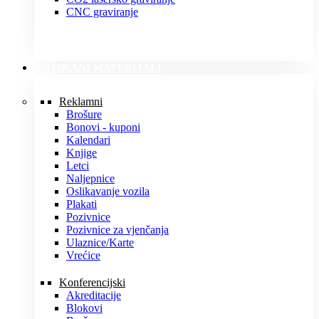
CNC graviranje
TISKANI MATERIJALI
Reklamni
Brošure
Bonovi - kuponi
Kalendari
Knjige
Letci
Naljepnice
Oslikavanje vozila
Plakati
Pozivnice
Pozivnice za vjenčanja
Ulaznice/Karte
Vrećice
Konferencijski
Akreditacije
Blokovi