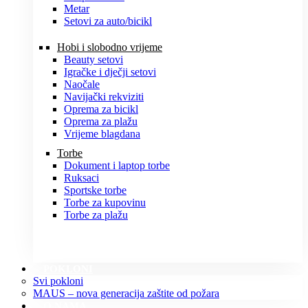
Metar
Setovi za auto/bicikl
Hobi i slobodno vrijeme
Beauty setovi
Igračke i dječji setovi
Naočale
Navijački rekviziti
Oprema za bicikl
Oprema za plažu
Vrijeme blagdana
Torbe
Dokument i laptop torbe
Ruksaci
Sportske torbe
Torbe za kupovinu
Torbe za plažu
POKLONI
Svi pokloni
MAUS – nova generacija zaštite od požara
O NAMA