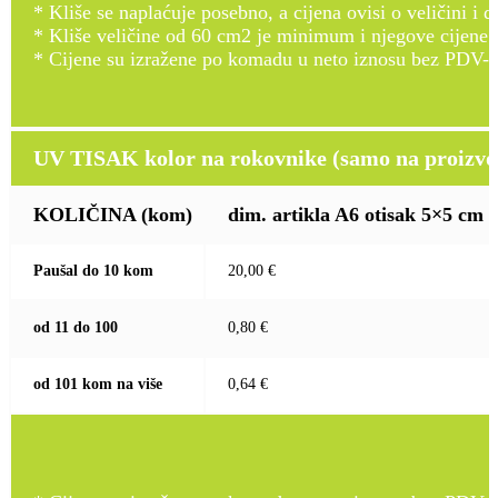
* Kliše se naplaćuje posebno, a cijena ovisi o veličini i d
* Kliše veličine od 60 cm2 je minimum i njegove cijene
* Cijene su izražene po komadu u neto iznosu bez PDV-a
UV TISAK kolor na rokovnike (samo na proizvod
KOLIČINA
(kom)
dim. artikla A6 otisak 5×5 cm
Paušal do 10 kom
20,00 €
od 11 do 100
0,80 €
od 101 kom na više
0,64 €