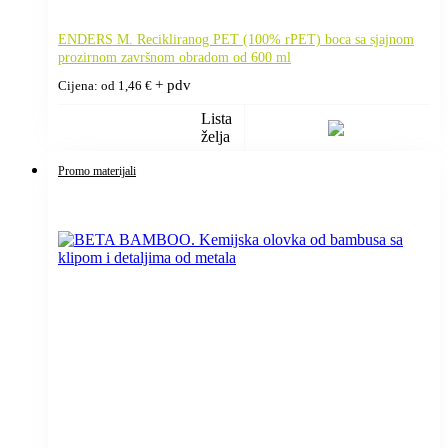
ENDERS M. Recikliranog PET (100% rPET) boca sa sjajnom
prozirnom završnom obradom od 600 ml
+ pdv
Cijena: od
1,46
€
Lista
želja
Promo materijali