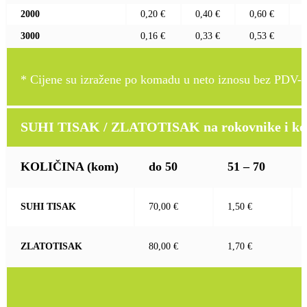
2000
0,20 €
0,40 €
0,60 €
3000
0,16 €
0,33 €
0,53 €
* Cijene su izražene po komadu u neto iznosu bez PDV-a
SUHI TISAK / ZLATOTISAK na rokovnike i kož
KOLIČINA
(kom)
do 50
51 – 70
SUHI TISAK
70,00 €
1,50 €
ZLATOTISAK
80,00 €
1,70 €