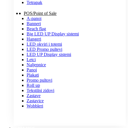
Tetrapak
POS/Point of Sale
A-panoi
Banneri
Beach flag
Big LED UP Display sistemi
Hangeri
LED okviri i totemi
LED Promo pultevi
LED UP Display sistemi
Letci
Naljepnice
Panoi
Plakati
Promo pultovi
Roll up
Tekstilni zidovi
Zastave
Zastavice
Wobbleri