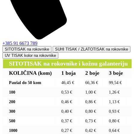
+385 91 6673 789
SITOTISAK na rokovnike
SUHI TISAK / ZLATOTISAK na rokovnike
UV TISAK kolor na rokovnike
SITOTISAK na rokovnike i kožnu galanteriju
KOLIČINA
(kom)
1 boja
2 boje
3 boje
Paušal do 50 kom
46,45 €
66,36 €
99,54 €
100
0,53 €
1,00 €
1,26 €
200
0,46 €
0,86 €
1,13 €
300
0,40 €
0,80 €
0,93 €
500
0,37 €
0,73 €
0,80 €
1000
0,27 €
0,42 €
0,64 €