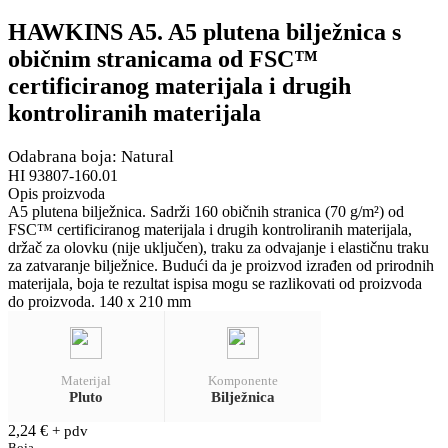
HAWKINS A5. A5 plutena bilježnica s
običnim stranicama od FSC™
certificiranog materijala i drugih
kontroliranih materijala
Odabrana boja: Natural
HI 93807-160.01
Opis proizvoda
A5 plutena bilježnica. Sadrži 160 običnih stranica (70 g/m²) od
FSC™ certificiranog materijala i drugih kontroliranih materijala,
držač za olovku (nije uključen), traku za odvajanje i elastičnu traku
za zatvaranje bilježnice. Budući da je proizvod izrađen od prirodnih
materijala, boja te rezultat ispisa mogu se razlikovati od proizvoda
do proizvoda. 140 x 210 mm
Materijal
Komponente
Pluto
Bilježnica
2,24
€
+ pdv
Boja