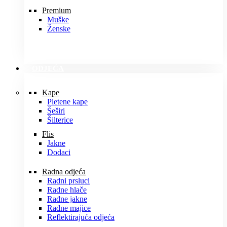
Premium
Muške
Ženske
ODJEĆA
Kape
Pletene kape
Šeširi
Šilterice
Flis
Jakne
Dodaci
Radna odjeća
Radni prsluci
Radne hlače
Radne jakne
Radne majice
Reflektirajuća odjeća