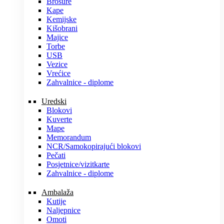
Brošure
Kape
Kemijske
Kišobrani
Majice
Torbe
USB
Vezice
Vrećice
Zahvalnice - diplome
Uredski
Blokovi
Kuverte
Mape
Memorandum
NCR/Samokopirajući blokovi
Pečati
Posjetnice/vizitkarte
Zahvalnice - diplome
Ambalaža
Kutije
Naljepnice
Omoti