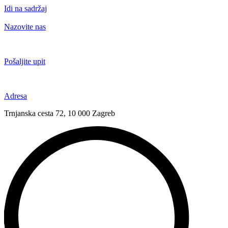
Idi na sadržaj
Nazovite nas
+385 91 6673 789
Pošaljite upit
novival@novival.hr
Adresa
Trnjanska cesta 72, 10 000 Zagreb