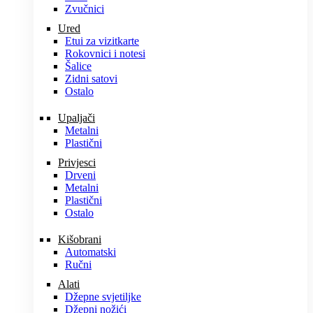
Zvučnici
Ured
Etui za vizitkarte
Rokovnici i notesi
Šalice
Zidni satovi
Ostalo
Upaljači
Metalni
Plastični
Privjesci
Drveni
Metalni
Plastični
Ostalo
Kišobrani
Automatski
Ručni
Alati
Džepne svjetiljke
Džepni nožići