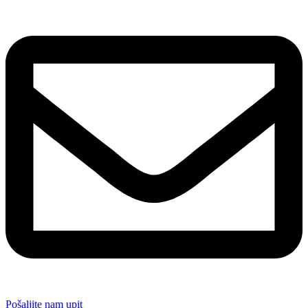
Pošaljite nam upit