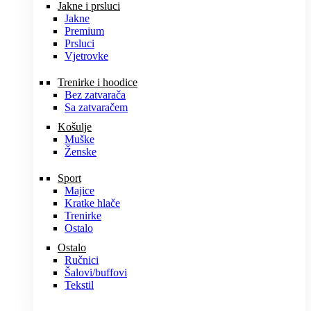
Jakne i prsluci
Jakne
Premium
Prsluci
Vjetrovke
Trenirke i hoodice
Bez zatvarača
Sa zatvaračem
Košulje
Muške
Ženske
Sport
Majice
Kratke hlače
Trenirke
Ostalo
Ostalo
Ručnici
Šalovi/buffovi
Tekstil