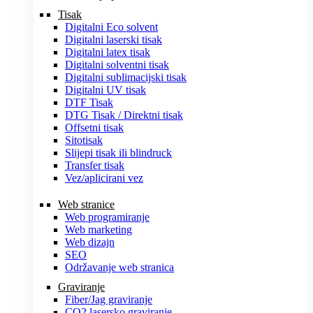
Tisak
Digitalni Eco solvent
Digitalni laserski tisak
Digitalni latex tisak
Digitalni solventni tisak
Digitalni sublimacijski tisak
Digitalni UV tisak
DTF Tisak
DTG Tisak / Direktni tisak
Offsetni tisak
Sitotisak
Slijepi tisak ili blindruck
Transfer tisak
Vez/aplicirani vez
Web stranice
Web programiranje
Web marketing
Web dizajn
SEO
Održavanje web stranica
Graviranje
Fiber/Jag graviranje
CO2 lasersko graviranje