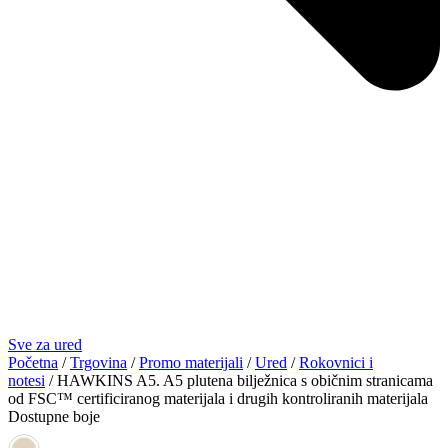
Sve za ured
Početna
/
Trgovina
/
Promo materijali
/
Ured
/
Rokovnici i
notesi
/ HAWKINS A5. A5 plutena bilježnica s običnim stranicama
od FSC™ certificiranog materijala i drugih kontroliranih materijala
Dostupne boje