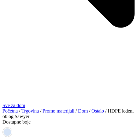
Sve za dom
Početna
/
Trgovina
/
Promo materijali
/
Dom
/
Ostalo
/ HDPE ledeni
oblog Sawyer
Dostupne boje