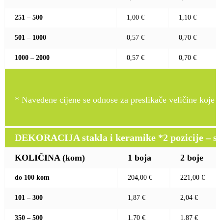
251 – 500
1,00 €
1,10 €
501 – 1000
0,57 €
0,70 €
1000 – 2000
0,57 €
0,70 €
* Navedene cijene se odnose za preslikače veličine koje pr
DEKORACIJA stakla i keramike *2 pozicije – sito 
KOLIČINA (kom)
1 boja
2 boje
do 100 kom
204,00 €
221,00 €
101 – 300
1,87 €
2,04 €
350 – 500
1,70 €
1,87 €