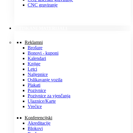
CNC graviranje
TISKANI MATERIJALI
Reklamni
Brošure
Bonovi - kuponi
Kalendari
Knjige
Letci
Naljepnice
Oslikavanje vozila
Plakati
Pozivnice
Pozivnice za vjenčanja
Ulaznice/Karte
Vrećice
Konferencijski
Akreditacije
Blokovi