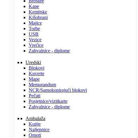
Brošure
Kape
Kemijske
Kišobrani
Majice
Torbe
USB
Vezice
Vrećice
Zahvalnice - diplome
Uredski
Blokovi
Kuverte
Mape
Memorandum
NCR/Samokopirajući blokovi
Pečati
Posjetnice/vizitkarte
Zahvalnice - diplome
Ambalaža
Kutije
Naljepnice
Omoti