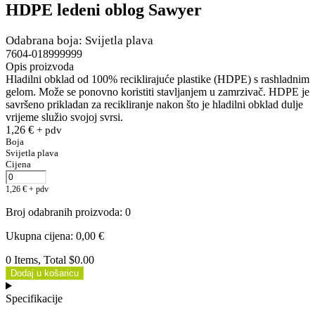
HDPE ledeni oblog Sawyer
Odabrana boja: Svijetla plava
7604-018999999
Opis proizvoda
Hladilni obklad od 100% reciklirajuće plastike (HDPE) s rashladnim
gelom. Može se ponovno koristiti stavljanjem u zamrzivač. HDPE je
savršeno prikladan za recikliranje nakon što je hladilni obklad dulje
vrijeme služio svojoj svrsi.
1,26
€
+ pdv
Boja
Svijetla plava
Cijena
1,26
€
+ pdv
Broj odabranih proizvoda
:
0
Ukupna cijena
:
0,00
€
0 Items, Total $0.00
Dodaj u košaricu
Specifikacije