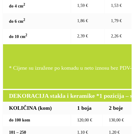
2
1,59 €
1,53 €
do 4 c
m
2
1,86 €
1,79 €
do 6 c
m
2
2,39 €
2,26 €
do 10 c
m
* Cijene su izražene po komadu u neto iznosu bez PDV-a
DEKORACIJA stakla i keramike *1 pozicija – sito
KOLIČINA (kom)
1 boja
2 boje
do 100 kom
120,00 €
130,00 €
101 – 250
1,10 €
1,20 €