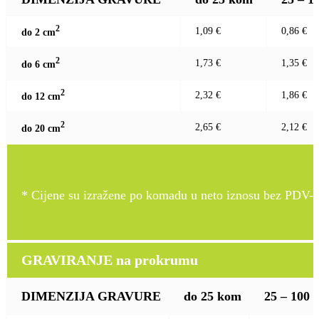
2
1,09 €
0,86 €
do 2 c
m
2
1,73 €
1,35 €
do 6 c
m
2
2,32 €
1,86 €
do 12 c
m
2
2,65 €
2,12 €
do 20 c
m
* Cijene su izražene po komadu u neto iznosu bez PDV-a
GRAVIRANJE na prokrumu
DIMENZIJA GRAVURE
do 25 kom
25 – 100