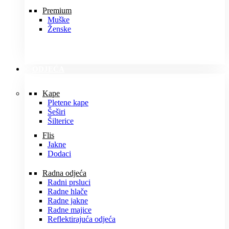
Premium
Muške
Ženske
ODJEĆA
Kape
Pletene kape
Šeširi
Šilterice
Flis
Jakne
Dodaci
Radna odjeća
Radni prsluci
Radne hlače
Radne jakne
Radne majice
Reflektirajuća odjeća