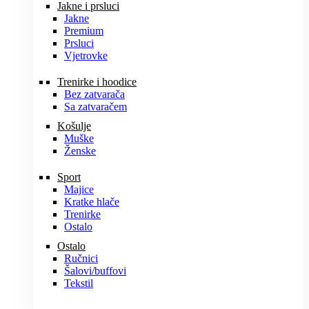
Jakne i prsluci
Jakne
Premium
Prsluci
Vjetrovke
Trenirke i hoodice
Bez zatvarača
Sa zatvaračem
Košulje
Muške
Ženske
Sport
Majice
Kratke hlače
Trenirke
Ostalo
Ostalo
Ručnici
Šalovi/buffovi
Tekstil