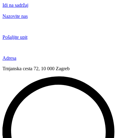
Idi na sadržaj
Nazovite nas
+385 91 6673 789
Pošaljite upit
novival@novival.hr
Adresa
Trnjanska cesta 72, 10 000 Zagreb