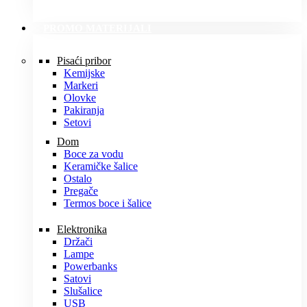
PROMO MATERIJALI
Pisaći pribor
Kemijske
Markeri
Olovke
Pakiranja
Setovi
Dom
Boce za vodu
Keramičke šalice
Ostalo
Pregače
Termos boce i šalice
Elektronika
Držači
Lampe
Powerbanks
Satovi
Slušalice
USB