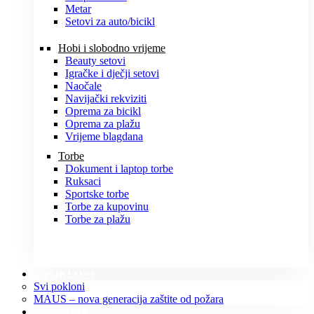
Metar
Setovi za auto/bicikl
Hobi i slobodno vrijeme
Beauty setovi
Igračke i dječji setovi
Naočale
Navijački rekviziti
Oprema za bicikl
Oprema za plažu
Vrijeme blagdana
Torbe
Dokument i laptop torbe
Ruksaci
Sportske torbe
Torbe za kupovinu
Torbe za plažu
POKLONI
Svi pokloni
MAUS – nova generacija zaštite od požara
O NAMA