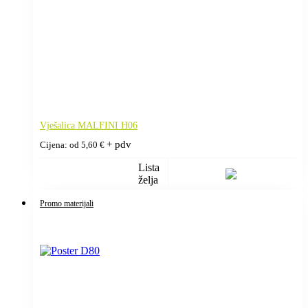
Vješalica MALFINI H06
+ pdv
Cijena: od
5,60
€
Lista
želja
Promo materijali