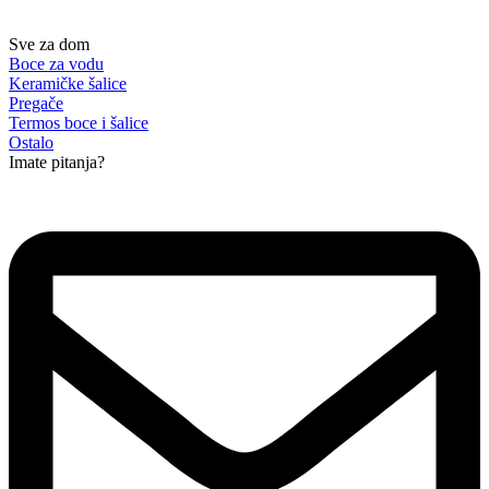
Sve za dom
Boce za vodu
Keramičke šalice
Pregače
Termos boce i šalice
Ostalo
Imate pitanja?