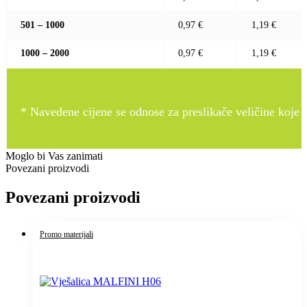
501 – 1000
0,97 €
1,19 €
1000 – 2000
0,97 €
1,19 €
* Navedene cijene se odnose za preslikače veličine koje pr
Moglo bi Vas zanimati
Povezani proizvodi
Povezani proizvodi
Promo materijali