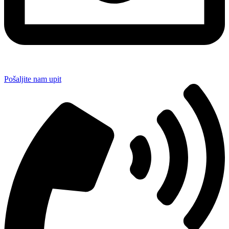
Pošaljite nam upit