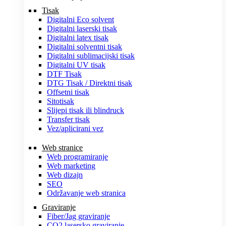
Tisak
Digitalni Eco solvent
Digitalni laserski tisak
Digitalni latex tisak
Digitalni solventni tisak
Digitalni sublimacijski tisak
Digitalni UV tisak
DTF Tisak
DTG Tisak / Direktni tisak
Offsetni tisak
Sitotisak
Slijepi tisak ili blindruck
Transfer tisak
Vez/aplicirani vez
Web stranice
Web programiranje
Web marketing
Web dizajn
SEO
Održavanje web stranica
Graviranje
Fiber/Jag graviranje
CO2 lasersko graviranje