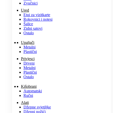
Zvučnici
Ured
Etui za vizitkarte
Rokovnici i notesi
Šalice
Zidni satovi
Ostalo
Upaljači
Metalni
Plastični
Privjesci
Drveni
Metalni
Plastični
Ostalo
Kišobrani
Automatski
Ručni
Alati
Džepne svjetiljke
Džepni nožići