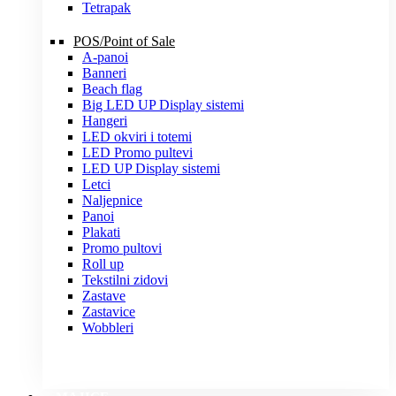
Tetrapak
POS/Point of Sale
A-panoi
Banneri
Beach flag
Big LED UP Display sistemi
Hangeri
LED okviri i totemi
LED Promo pultevi
LED UP Display sistemi
Letci
Naljepnice
Panoi
Plakati
Promo pultovi
Roll up
Tekstilni zidovi
Zastave
Zastavice
Wobbleri