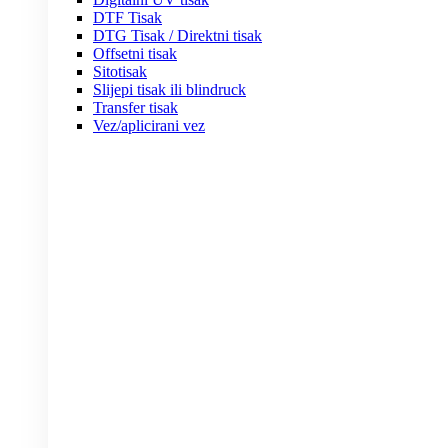
DTF Tisak
DTG Tisak / Direktni tisak
Offsetni tisak
Sitotisak
Slijepi tisak ili blindruck
Transfer tisak
Vez/aplicirani vez