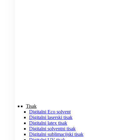
Tisak
Digitalni Eco solvent
Digitalni laserski tisak
Digitalni latex tisak
Digitalni solventni tisak
Digitalni sublimacijski tisak
Digitalni UV tisak