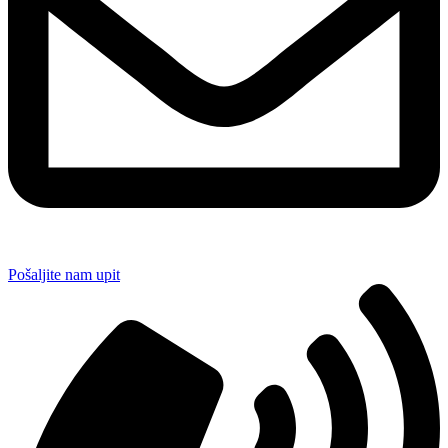
Pošaljite nam upit