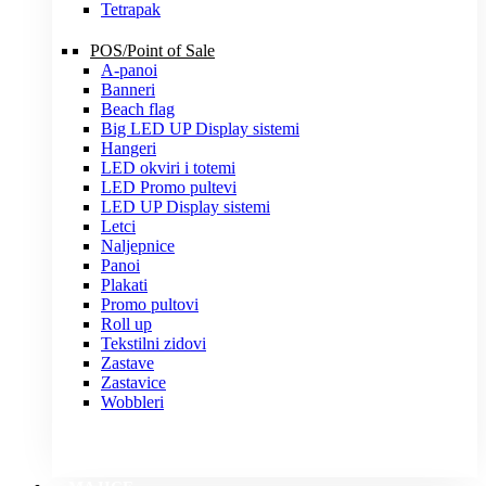
Tetrapak
POS/Point of Sale
A-panoi
Banneri
Beach flag
Big LED UP Display sistemi
Hangeri
LED okviri i totemi
LED Promo pultevi
LED UP Display sistemi
Letci
Naljepnice
Panoi
Plakati
Promo pultovi
Roll up
Tekstilni zidovi
Zastave
Zastavice
Wobbleri