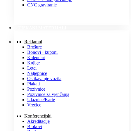
CNC graviranje
TISKANI MATERIJALI
Reklamni
Brošure
Bonovi - kuponi
Kalendari
Knjige
Letci
Naljepnice
Oslikavanje vozila
Plakati
Pozivnice
Pozivnice za vjenčanja
Ulaznice/Karte
Vrećice
Konferencijski
Akreditacije
Blokovi