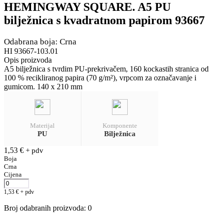
HEMINGWAY SQUARE. A5 PU
bilježnica s kvadratnom papirom 93667
Odabrana boja: Crna
HI 93667-103.01
Opis proizvoda
A5 bilježnica s tvrdim PU-prekrivačem, 160 kockastih stranica od
100 % recikliranog papira (70 g/m²), vrpcom za označavanje i
gumicom. 140 x 210 mm
Materijal
Komponente
PU
Bilježnica
1,53
€
+ pdv
Boja
Crna
Cijena
1,53
€
+ pdv
Broj odabranih proizvoda
:
0