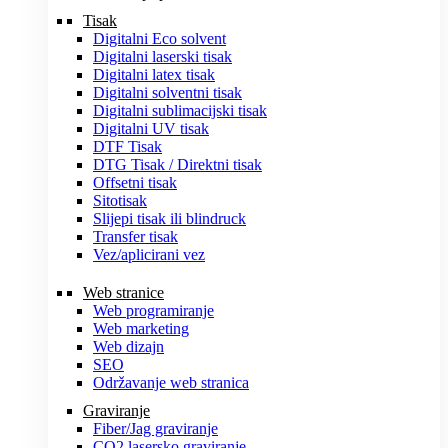
Tisak
Digitalni Eco solvent
Digitalni laserski tisak
Digitalni latex tisak
Digitalni solventni tisak
Digitalni sublimacijski tisak
Digitalni UV tisak
DTF Tisak
DTG Tisak / Direktni tisak
Offsetni tisak
Sitotisak
Slijepi tisak ili blindruck
Transfer tisak
Vez/aplicirani vez
Web stranice
Web programiranje
Web marketing
Web dizajn
SEO
Održavanje web stranica
Graviranje
Fiber/Jag graviranje
CO2 lasersko graviranje