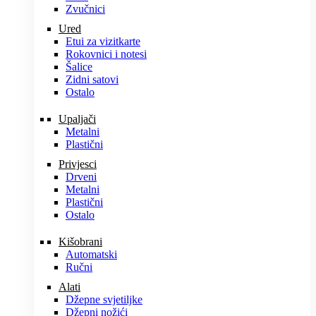
Zvučnici
Ured
Etui za vizitkarte
Rokovnici i notesi
Šalice
Zidni satovi
Ostalo
Upaljači
Metalni
Plastični
Privjesci
Drveni
Metalni
Plastični
Ostalo
Kišobrani
Automatski
Ručni
Alati
Džepne svjetiljke
Džepni nožići