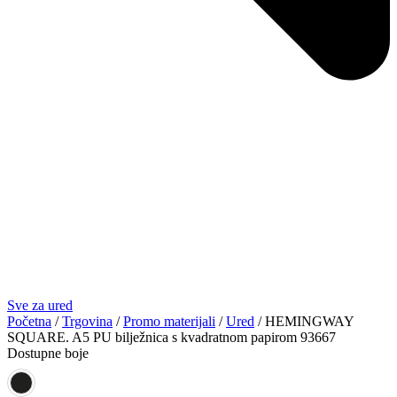
Sve za ured
Početna
/
Trgovina
/
Promo materijali
/
Ured
/ HEMINGWAY
SQUARE. A5 PU bilježnica s kvadratnom papirom 93667
Dostupne boje