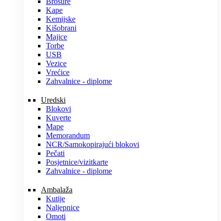
Brošure
Kape
Kemijske
Kišobrani
Majice
Torbe
USB
Vezice
Vrećice
Zahvalnice - diplome
Uredski
Blokovi
Kuverte
Mape
Memorandum
NCR/Samokopirajući blokovi
Pečati
Posjetnice/vizitkarte
Zahvalnice - diplome
Ambalaža
Kutije
Naljepnice
Omoti