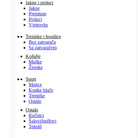
Jakne i prsluci
Jakne
Premium
Prsluci
Vjetrovke
Trenirke i hoodice
Bez zatvarača
Sa zatvaračem
Košulje
Muške
Ženske
Sport
Majice
Kratke hlače
Trenirke
Ostalo
Ostalo
Ručnici
Šalovi/buffovi
Tekstil