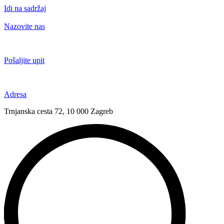
Idi na sadržaj
Nazovite nas
+385 91 6673 789
Pošaljite upit
novival@novival.hr
Adresa
Trnjanska cesta 72, 10 000 Zagreb