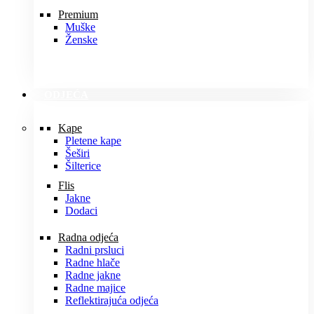
Premium
Muške
Ženske
ODJEĆA
Kape
Pletene kape
Šeširi
Šilterice
Flis
Jakne
Dodaci
Radna odjeća
Radni prsluci
Radne hlače
Radne jakne
Radne majice
Reflektirajuća odjeća