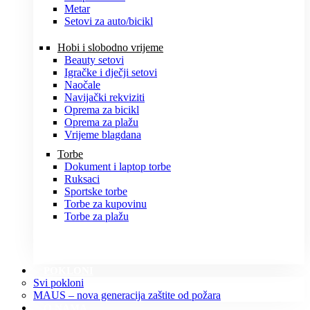
Metar
Setovi za auto/bicikl
Hobi i slobodno vrijeme
Beauty setovi
Igračke i dječji setovi
Naočale
Navijački rekviziti
Oprema za bicikl
Oprema za plažu
Vrijeme blagdana
Torbe
Dokument i laptop torbe
Ruksaci
Sportske torbe
Torbe za kupovinu
Torbe za plažu
POKLONI
Svi pokloni
MAUS – nova generacija zaštite od požara
O NAMA