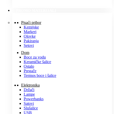
PROMO MATERIJALI
Pisaći pribor
Kemijske
Markeri
Olovke
Pakiranja
Setovi
Dom
Boce za vodu
Keramičke šalice
Ostalo
Pregače
Termos boce i šalice
Elektronika
Držači
Lampe
Powerbanks
Satovi
Slušalice
USB