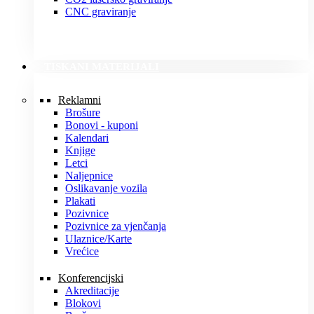
CNC graviranje
TISKANI MATERIJALI
Reklamni
Brošure
Bonovi - kuponi
Kalendari
Knjige
Letci
Naljepnice
Oslikavanje vozila
Plakati
Pozivnice
Pozivnice za vjenčanja
Ulaznice/Karte
Vrećice
Konferencijski
Akreditacije
Blokovi