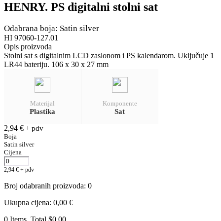
HENRY. PS digitalni stolni sat
Odabrana boja: Satin silver
HI 97060-127.01
Opis proizvoda
Stolni sat s digitalnim LCD zaslonom i PS kalendarom. Uključuje 1
LR44 bateriju. 106 x 30 x 27 mm
Materijal
Komponente
Plastika
Sat
2,94
€
+ pdv
Boja
Satin silver
Cijena
2,94
€
+ pdv
Broj odabranih proizvoda
:
0
Ukupna cijena
:
0,00
€
0 Items, Total $0.00