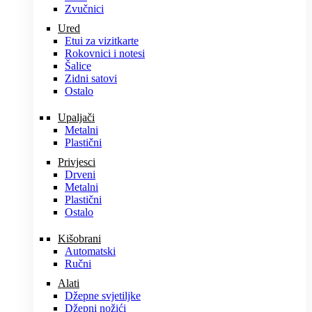
Zvučnici
Ured
Etui za vizitkarte
Rokovnici i notesi
Šalice
Zidni satovi
Ostalo
Upaljači
Metalni
Plastični
Privjesci
Drveni
Metalni
Plastični
Ostalo
Kišobrani
Automatski
Ručni
Alati
Džepne svjetiljke
Džepni nožići