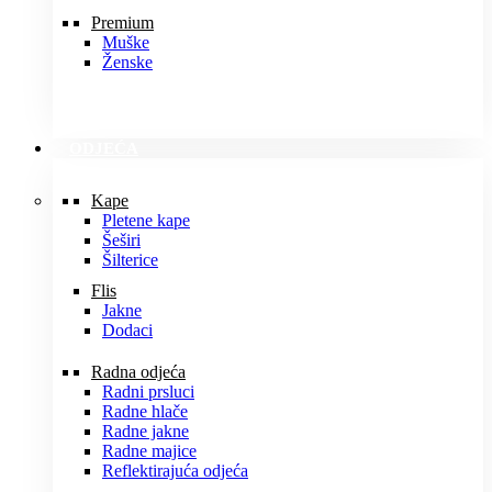
Premium
Muške
Ženske
ODJEĆA
Kape
Pletene kape
Šeširi
Šilterice
Flis
Jakne
Dodaci
Radna odjeća
Radni prsluci
Radne hlače
Radne jakne
Radne majice
Reflektirajuća odjeća