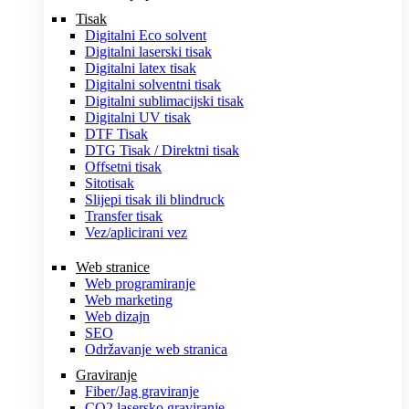
Tisak
Digitalni Eco solvent
Digitalni laserski tisak
Digitalni latex tisak
Digitalni solventni tisak
Digitalni sublimacijski tisak
Digitalni UV tisak
DTF Tisak
DTG Tisak / Direktni tisak
Offsetni tisak
Sitotisak
Slijepi tisak ili blindruck
Transfer tisak
Vez/aplicirani vez
Web stranice
Web programiranje
Web marketing
Web dizajn
SEO
Održavanje web stranica
Graviranje
Fiber/Jag graviranje
CO2 lasersko graviranje