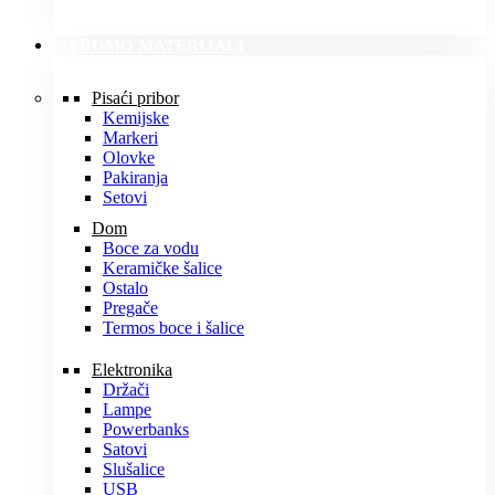
PROMO MATERIJALI
Pisaći pribor
Kemijske
Markeri
Olovke
Pakiranja
Setovi
Dom
Boce za vodu
Keramičke šalice
Ostalo
Pregače
Termos boce i šalice
Elektronika
Držači
Lampe
Powerbanks
Satovi
Slušalice
USB