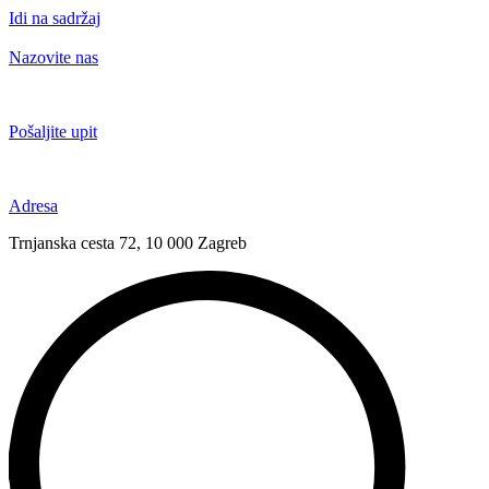
Idi na sadržaj
Nazovite nas
+385 91 6673 789
Pošaljite upit
novival@novival.hr
Adresa
Trnjanska cesta 72, 10 000 Zagreb