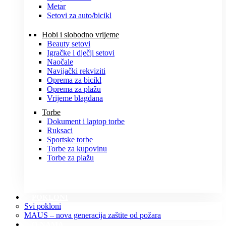
Metar
Setovi za auto/bicikl
Hobi i slobodno vrijeme
Beauty setovi
Igračke i dječji setovi
Naočale
Navijački rekviziti
Oprema za bicikl
Oprema za plažu
Vrijeme blagdana
Torbe
Dokument i laptop torbe
Ruksaci
Sportske torbe
Torbe za kupovinu
Torbe za plažu
POKLONI
Svi pokloni
MAUS – nova generacija zaštite od požara
O NAMA