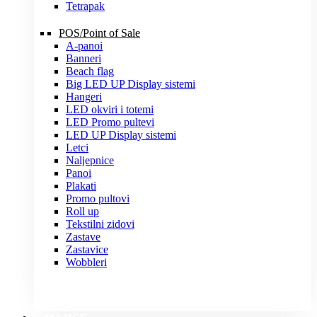
Tetrapak
POS/Point of Sale
A-panoi
Banneri
Beach flag
Big LED UP Display sistemi
Hangeri
LED okviri i totemi
LED Promo pultevi
LED UP Display sistemi
Letci
Naljepnice
Panoi
Plakati
Promo pultovi
Roll up
Tekstilni zidovi
Zastave
Zastavice
Wobbleri