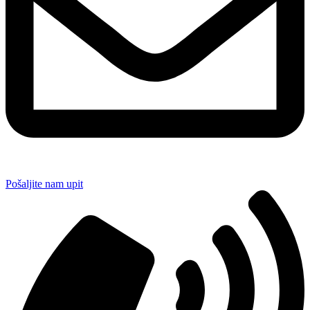
Pošaljite nam upit