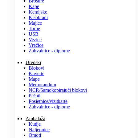
Brošure
Kape
Kemijske
Kišobrani
Majice
Torbe
USB
Vezice
Vrećice
Zahvalnice - diplome
Uredski
Blokovi
Kuverte
Mape
Memorandum
NCR/Samokopirajući blokovi
Pečati
Posjetnice/vizitkarte
Zahvalnice - diplome
Ambalaža
Kutije
Naljepnice
Omoti