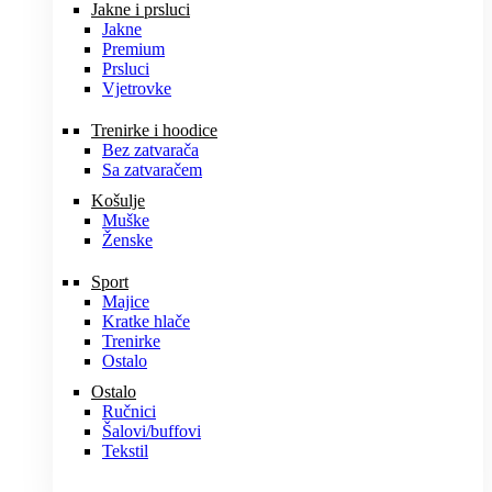
Jakne i prsluci
Jakne
Premium
Prsluci
Vjetrovke
Trenirke i hoodice
Bez zatvarača
Sa zatvaračem
Košulje
Muške
Ženske
Sport
Majice
Kratke hlače
Trenirke
Ostalo
Ostalo
Ručnici
Šalovi/buffovi
Tekstil