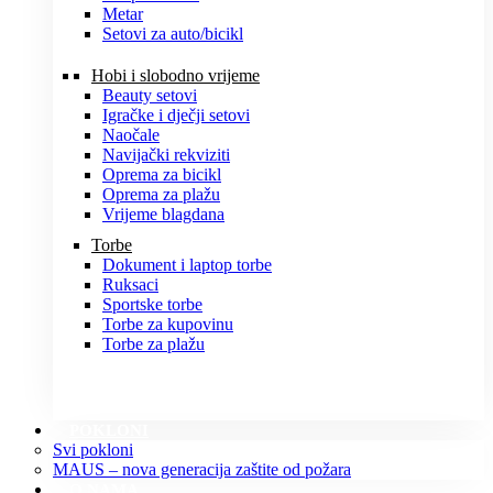
Metar
Setovi za auto/bicikl
Hobi i slobodno vrijeme
Beauty setovi
Igračke i dječji setovi
Naočale
Navijački rekviziti
Oprema za bicikl
Oprema za plažu
Vrijeme blagdana
Torbe
Dokument i laptop torbe
Ruksaci
Sportske torbe
Torbe za kupovinu
Torbe za plažu
POKLONI
Svi pokloni
MAUS – nova generacija zaštite od požara
O NAMA