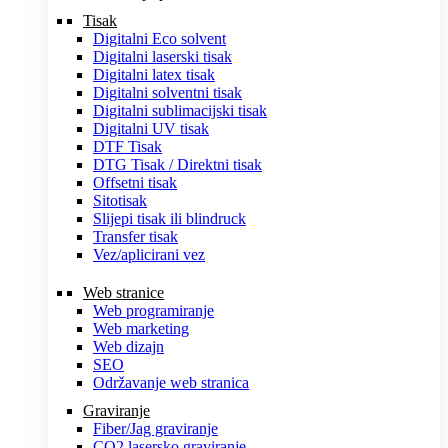
Tisak
Digitalni Eco solvent
Digitalni laserski tisak
Digitalni latex tisak
Digitalni solventni tisak
Digitalni sublimacijski tisak
Digitalni UV tisak
DTF Tisak
DTG Tisak / Direktni tisak
Offsetni tisak
Sitotisak
Slijepi tisak ili blindruck
Transfer tisak
Vez/aplicirani vez
Web stranice
Web programiranje
Web marketing
Web dizajn
SEO
Održavanje web stranica
Graviranje
Fiber/Jag graviranje
CO2 lasersko graviranje