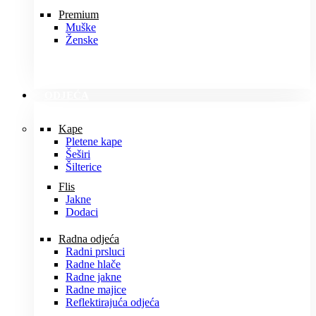
Premium
Muške
Ženske
ODJEĆA
Kape
Pletene kape
Šeširi
Šilterice
Flis
Jakne
Dodaci
Radna odjeća
Radni prsluci
Radne hlače
Radne jakne
Radne majice
Reflektirajuća odjeća