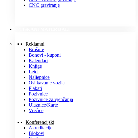
CNC graviranje
TISKANI MATERIJALI
Reklamni
Brošure
Bonovi - kuponi
Kalendari
Knjige
Letci
Naljepnice
Oslikavanje vozila
Plakati
Pozivnice
Pozivnice za vjenčanja
Ulaznice/Karte
Vrećice
Konferencijski
Akreditacije
Blokovi