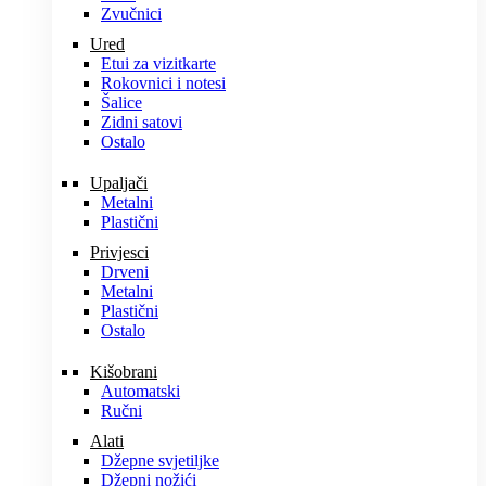
Zvučnici
Ured
Etui za vizitkarte
Rokovnici i notesi
Šalice
Zidni satovi
Ostalo
Upaljači
Metalni
Plastični
Privjesci
Drveni
Metalni
Plastični
Ostalo
Kišobrani
Automatski
Ručni
Alati
Džepne svjetiljke
Džepni nožići