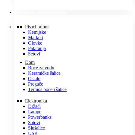
PROMO MATERIJALI
Pisaći pribor
Kemijske
Markeri
Olovke
Pakiranja
Setovi
Dom
Boce za vodu
Keramičke šalice
Ostalo
Pregače
Termos boce i šalice
Elektronika
Držači
Lampe
Powerbanks
Satovi
Slušalice
USB