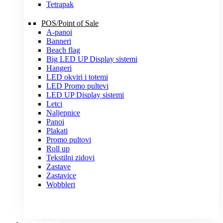
Tetrapak
POS/Point of Sale
A-panoi
Banneri
Beach flag
Big LED UP Display sistemi
Hangeri
LED okviri i totemi
LED Promo pultevi
LED UP Display sistemi
Letci
Naljepnice
Panoi
Plakati
Promo pultovi
Roll up
Tekstilni zidovi
Zastave
Zastavice
Wobbleri