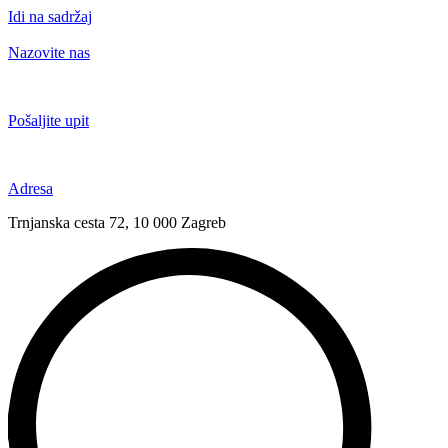
Idi na sadržaj
Nazovite nas
+385 91 6673 789
Pošaljite upit
novival@novival.hr
Adresa
Trnjanska cesta 72, 10 000 Zagreb