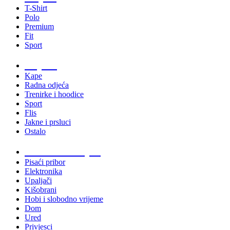
T-Shirt
Polo
Premium
Fit
Sport
Odjeća
Kape
Radna odjeća
Trenirke i hoodice
Sport
Flis
Jakne i prsluci
Ostalo
Promo materijali
Pisaći pribor
Elektronika
Upaljači
Kišobrani
Hobi i slobodno vrijeme
Dom
Ured
Privjesci