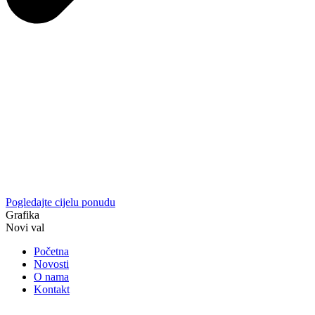
Pogledajte cijelu ponudu
Grafika
Novi val
Početna
Novosti
O nama
Kontakt