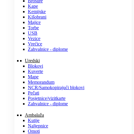
Brošure
Kape
Kemijske
Kišobrani
Majice
Torbe
USB
Vezice
Vrećice
Zahvalnice - diplome
Uredski
Blokovi
Kuverte
Mape
Memorandum
NCR/Samokopirajući blokovi
Pečati
Posjetnice/vizitkarte
Zahvalnice - diplome
Ambalaža
Kutije
Naljepnice
Omoti