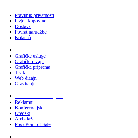
Pravilnik privatnosti
Uvjeti kupovine
Dostava
Povrat narudžbe
Kolačići
Usluge
Grafičke usluge
Grafički dizajn
Grafička priprema
Tisak
Web dizajn
Graviranje
Tiskani materijali
Reklamni
Konferencijski
Uredski
Ambalaža
Pos / Point of Sale
Majice