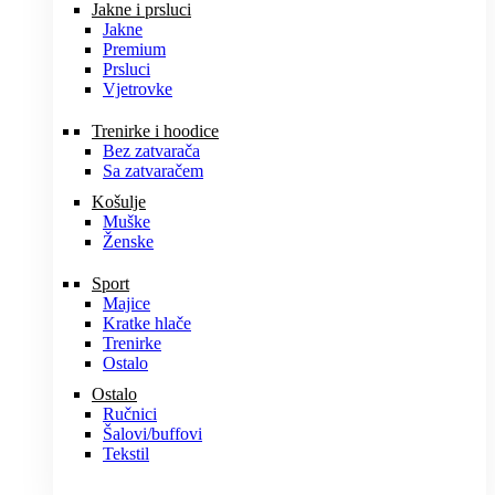
Jakne i prsluci
Jakne
Premium
Prsluci
Vjetrovke
Trenirke i hoodice
Bez zatvarača
Sa zatvaračem
Košulje
Muške
Ženske
Sport
Majice
Kratke hlače
Trenirke
Ostalo
Ostalo
Ručnici
Šalovi/buffovi
Tekstil