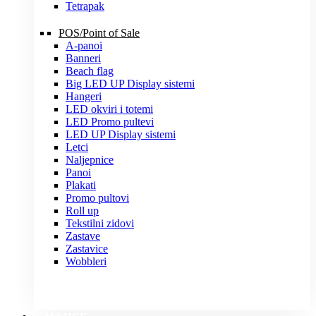
Tetrapak
POS/Point of Sale
A-panoi
Banneri
Beach flag
Big LED UP Display sistemi
Hangeri
LED okviri i totemi
LED Promo pultevi
LED UP Display sistemi
Letci
Naljepnice
Panoi
Plakati
Promo pultovi
Roll up
Tekstilni zidovi
Zastave
Zastavice
Wobbleri