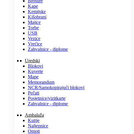
Brošure
Kape
Kemijske
Kišobrani
Majice
Torbe
USB
Vezice
Vrećice
Zahvalnice - diplome
Uredski
Blokovi
Kuverte
Mape
Memorandum
NCR/Samokopirajući blokovi
Pečati
Posjetnice/vizitkarte
Zahvalnice - diplome
Ambalaža
Kutije
Naljepnice
Omoti