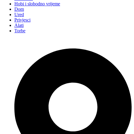
Hobi i slobodno vrijeme
Dom
Ured
Privjesci
Alati
Torbe