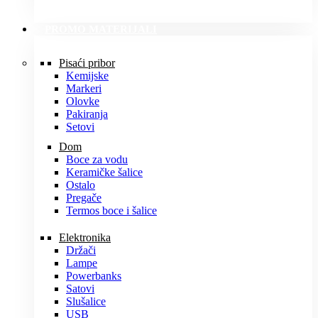
PROMO MATERIJALI
Pisaći pribor
Kemijske
Markeri
Olovke
Pakiranja
Setovi
Dom
Boce za vodu
Keramičke šalice
Ostalo
Pregače
Termos boce i šalice
Elektronika
Držači
Lampe
Powerbanks
Satovi
Slušalice
USB