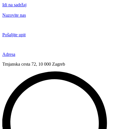
Idi na sadržaj
Nazovite nas
+385 91 6673 789
Pošaljite upit
novival@novival.hr
Adresa
Trnjanska cesta 72, 10 000 Zagreb