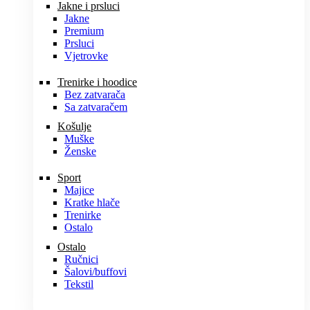
Jakne i prsluci
Jakne
Premium
Prsluci
Vjetrovke
Trenirke i hoodice
Bez zatvarača
Sa zatvaračem
Košulje
Muške
Ženske
Sport
Majice
Kratke hlače
Trenirke
Ostalo
Ostalo
Ručnici
Šalovi/buffovi
Tekstil