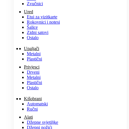
Zvučnici
Ured
Etui za vizitkarte
Rokovnici i notesi
Šalice
Zidni satovi
Ostalo
Upaljači
Metalni
Plastični
Privjesci
Drveni
Metalni
Plastični
Ostalo
Kišobrani
Automatski
Ručni
Alati
Džepne svjetiljke
Džepni nožići