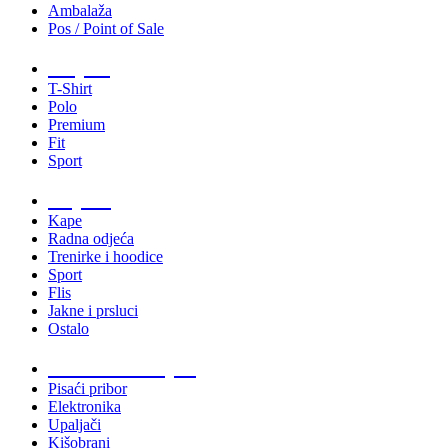
Ambalaža
Pos / Point of Sale
Majice
T-Shirt
Polo
Premium
Fit
Sport
Odjeća
Kape
Radna odjeća
Trenirke i hoodice
Sport
Flis
Jakne i prsluci
Ostalo
Promo materijali
Pisaći pribor
Elektronika
Upaljači
Kišobrani