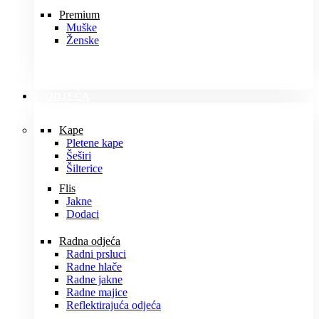
Premium
Muške
Ženske
ODJEĆA
Kape
Pletene kape
Šeširi
Šilterice
Flis
Jakne
Dodaci
Radna odjeća
Radni prsluci
Radne hlače
Radne jakne
Radne majice
Reflektirajuća odjeća