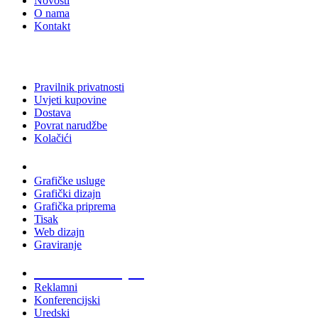
Novosti
O nama
Kontakt
Pravilnik privatnosti
Uvjeti kupovine
Dostava
Povrat narudžbe
Kolačići
Usluge
Grafičke usluge
Grafički dizajn
Grafička priprema
Tisak
Web dizajn
Graviranje
Tiskani materijali
Reklamni
Konferencijski
Uredski