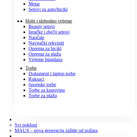
Metar
Setovi za auto/bicikl
Hobi i slobodno vrijeme
Beauty setovi
Igračke i dječji setovi
Naočale
Navijački rekviziti
Oprema za bicikl
Oprema za plažu
Vrijeme blagdana
Torbe
Dokument i laptop torbe
Ruksaci
Sportske torbe
Torbe za kupovinu
Torbe za plažu
POKLONI
Svi pokloni
MAUS – nova generacija zaštite od požara
O NAMA