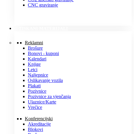
CNC graviranje
TISKANI MATERIJALI
Reklamni
Brošure
Bonovi - kuponi
Kalendari
Knjige
Letci
Naljepnice
Oslikavanje vozila
Plakati
Pozivnice
Pozivnice za vjenčanja
Ulaznice/Karte
Vrećice
Konferencijski
Akreditacije
Blokovi