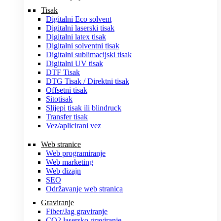
Tisak
Digitalni Eco solvent
Digitalni laserski tisak
Digitalni latex tisak
Digitalni solventni tisak
Digitalni sublimacijski tisak
Digitalni UV tisak
DTF Tisak
DTG Tisak / Direktni tisak
Offsetni tisak
Sitotisak
Slijepi tisak ili blindruck
Transfer tisak
Vez/aplicirani vez
Web stranice
Web programiranje
Web marketing
Web dizajn
SEO
Održavanje web stranica
Graviranje
Fiber/Jag graviranje
CO2 lasersko graviranje