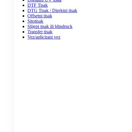
DTF Tisak
DTG Tisak / Direktni tisak
Offsetni tisak
Sitotisak
Slijepi tisak ili blindruck
Transfer tisak
Vez/aplicirani vez