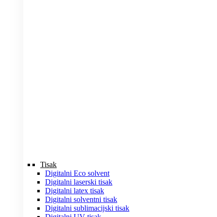
Tisak
Digitalni Eco solvent
Digitalni laserski tisak
Digitalni latex tisak
Digitalni solventni tisak
Digitalni sublimacijski tisak
Digitalni UV tisak