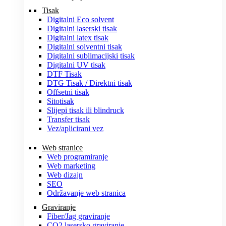
Tisak
Digitalni Eco solvent
Digitalni laserski tisak
Digitalni latex tisak
Digitalni solventni tisak
Digitalni sublimacijski tisak
Digitalni UV tisak
DTF Tisak
DTG Tisak / Direktni tisak
Offsetni tisak
Sitotisak
Slijepi tisak ili blindruck
Transfer tisak
Vez/aplicirani vez
Web stranice
Web programiranje
Web marketing
Web dizajn
SEO
Održavanje web stranica
Graviranje
Fiber/Jag graviranje
CO2 lasersko graviranje