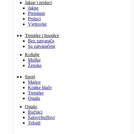
Jakne i prsluci
Jakne
Premium
Prsluci
Vjetrovke
Trenirke i hoodice
Bez zatvarača
Sa zatvaračem
Košulje
Muške
Ženske
Sport
Majice
Kratke hlače
Trenirke
Ostalo
Ostalo
Ručnici
Šalovi/buffovi
Tekstil