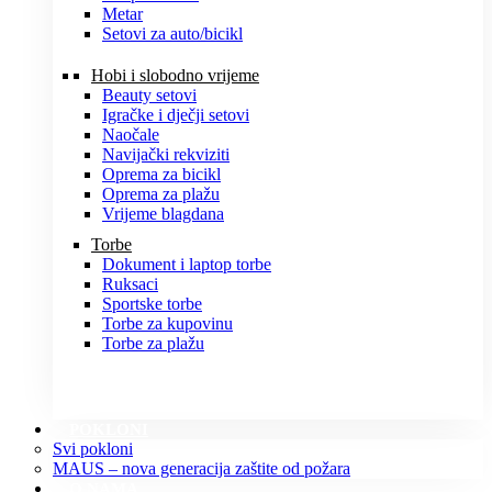
Metar
Setovi za auto/bicikl
Hobi i slobodno vrijeme
Beauty setovi
Igračke i dječji setovi
Naočale
Navijački rekviziti
Oprema za bicikl
Oprema za plažu
Vrijeme blagdana
Torbe
Dokument i laptop torbe
Ruksaci
Sportske torbe
Torbe za kupovinu
Torbe za plažu
POKLONI
Svi pokloni
MAUS – nova generacija zaštite od požara
O NAMA