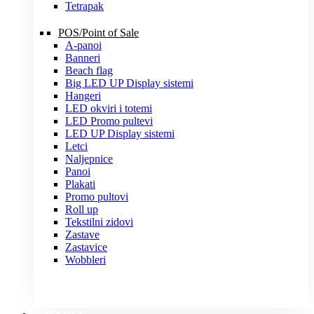
Tetrapak
POS/Point of Sale
A-panoi
Banneri
Beach flag
Big LED UP Display sistemi
Hangeri
LED okviri i totemi
LED Promo pultevi
LED UP Display sistemi
Letci
Naljepnice
Panoi
Plakati
Promo pultovi
Roll up
Tekstilni zidovi
Zastave
Zastavice
Wobbleri