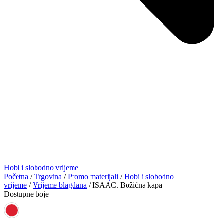
Hobi i slobodno vrijeme
Početna
/
Trgovina
/
Promo materijali
/
Hobi i slobodno
vrijeme
/
Vrijeme blagdana
/ ISAAC. Božićna kapa
Dostupne boje