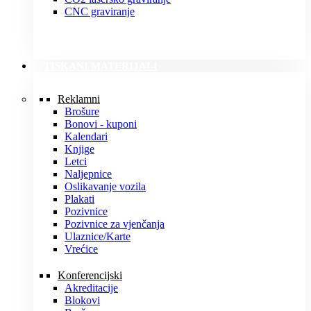
CNC graviranje
TISKANI MATERIJALI
Reklamni
Brošure
Bonovi - kuponi
Kalendari
Knjige
Letci
Naljepnice
Oslikavanje vozila
Plakati
Pozivnice
Pozivnice za vjenčanja
Ulaznice/Karte
Vrećice
Konferencijski
Akreditacije
Blokovi