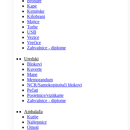
Brošure
Kape
Kemijske
Kišobrani
Majice
Torbe
USB
Vezice
Vrećice
Zahvalnice - diplome
Uredski
Blokovi
Kuverte
Mape
Memorandum
NCR/Samokopirajući blokovi
Pečati
Posjetnice/vizitkarte
Zahvalnice - diplome
Ambalaža
Kutije
Naljepnice
Omoti