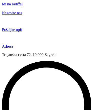
Idi na sadržaj
Nazovite nas
+385 91 6673 789
Pošaljite upit
novival@novival.hr
Adresa
Trnjanska cesta 72, 10 000 Zagreb