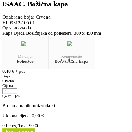
ISAAC. Božićna kapa
Odabrana boja: Crvena
HI 99312-105.01
Opis proizvoda
Kapa Djeda Božićnjaka od poliestera. 300 x 450 mm
Materijal
Komponente
Poliester
BoÅ¾iÄ‡na kapa
0,40
€
+ pdv
Boja
Crvena
Cijena
0,40
€
+ pdv
Broj odabranih proizvoda
:
0
Ukupna cijena
:
0,00
€
0 Items, Total $0.00
Dodaj u košaricu