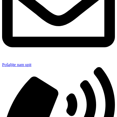
Pošaljite nam upit