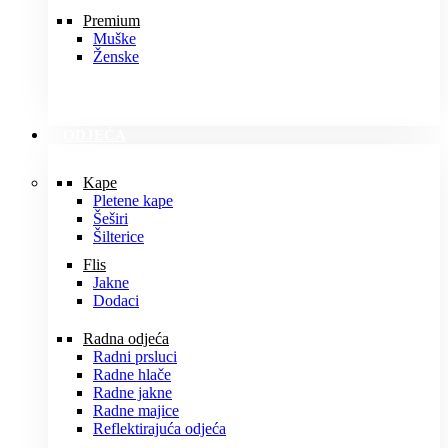
Premium
Muške
Ženske
ODJEĆA
Kape
Pletene kape
Šeširi
Šilterice
Flis
Jakne
Dodaci
Radna odjeća
Radni prsluci
Radne hlače
Radne jakne
Radne majice
Reflektirajuća odjeća