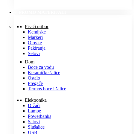
PROMO MATERIJALI
Pisaći pribor
Kemijske
Markeri
Olovke
Pakiranja
Setovi
Dom
Boce za vodu
Keramičke šalice
Ostalo
Pregače
Termos boce i šalice
Elektronika
Držači
Lampe
Powerbanks
Satovi
Slušalice
USB