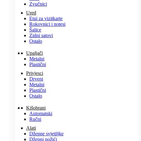
Zvučnici
Ured
Etui za vizitkarte
Rokovnici i notesi
Šalice
Zidni satovi
Ostalo
Upaljači
Metalni
Plastični
Privjesci
Drveni
Metalni
Plastični
Ostalo
Kišobrani
Automatski
Ručni
Alati
Džepne svjetiljke
Džepni nožići