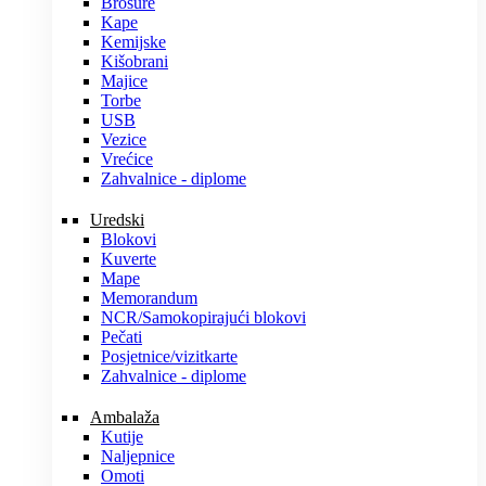
Brošure
Kape
Kemijske
Kišobrani
Majice
Torbe
USB
Vezice
Vrećice
Zahvalnice - diplome
Uredski
Blokovi
Kuverte
Mape
Memorandum
NCR/Samokopirajući blokovi
Pečati
Posjetnice/vizitkarte
Zahvalnice - diplome
Ambalaža
Kutije
Naljepnice
Omoti