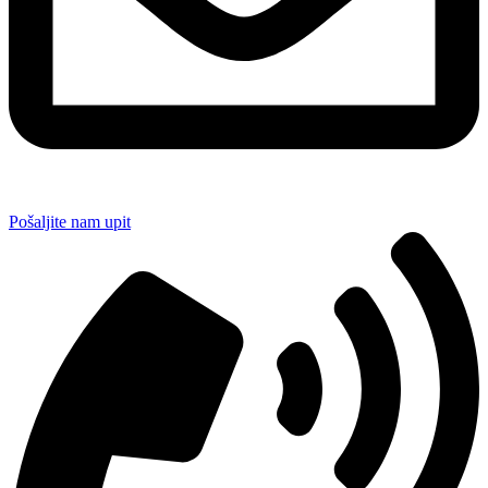
Pošaljite nam upit