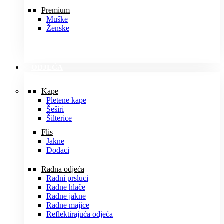
Premium
Muške
Ženske
ODJEĆA
Kape
Pletene kape
Šeširi
Šilterice
Flis
Jakne
Dodaci
Radna odjeća
Radni prsluci
Radne hlače
Radne jakne
Radne majice
Reflektirajuća odjeća