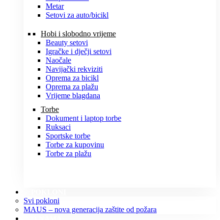
Metar
Setovi za auto/bicikl
Hobi i slobodno vrijeme
Beauty setovi
Igračke i dječji setovi
Naočale
Navijački rekviziti
Oprema za bicikl
Oprema za plažu
Vrijeme blagdana
Torbe
Dokument i laptop torbe
Ruksaci
Sportske torbe
Torbe za kupovinu
Torbe za plažu
POKLONI
Svi pokloni
MAUS – nova generacija zaštite od požara
O NAMA