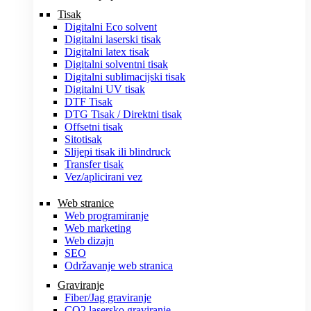
Tisak
Digitalni Eco solvent
Digitalni laserski tisak
Digitalni latex tisak
Digitalni solventni tisak
Digitalni sublimacijski tisak
Digitalni UV tisak
DTF Tisak
DTG Tisak / Direktni tisak
Offsetni tisak
Sitotisak
Slijepi tisak ili blindruck
Transfer tisak
Vez/aplicirani vez
Web stranice
Web programiranje
Web marketing
Web dizajn
SEO
Održavanje web stranica
Graviranje
Fiber/Jag graviranje
CO2 lasersko graviranje