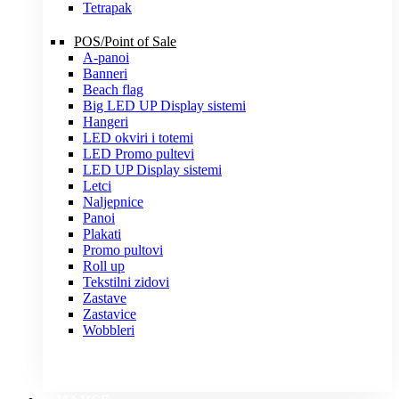
Tetrapak
POS/Point of Sale
A-panoi
Banneri
Beach flag
Big LED UP Display sistemi
Hangeri
LED okviri i totemi
LED Promo pultevi
LED UP Display sistemi
Letci
Naljepnice
Panoi
Plakati
Promo pultovi
Roll up
Tekstilni zidovi
Zastave
Zastavice
Wobbleri