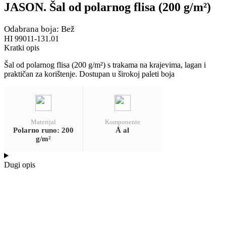
JASON. Šal od polarnog flisa (200 g/m²)
Odabrana boja: Bež
HI 99011-131.01
Kratki opis
Šal od polarnog flisa (200 g/m²) s trakama na krajevima, lagan i
praktičan za korištenje. Dostupan u širokoj paleti boja
Materijal
Komponente
Polarno runo: 200
Å al
g/m²
Dugi opis