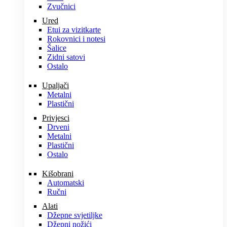
Zvučnici
Ured
Etui za vizitkarte
Rokovnici i notesi
Šalice
Zidni satovi
Ostalo
Upaljači
Metalni
Plastični
Privjesci
Drveni
Metalni
Plastični
Ostalo
Kišobrani
Automatski
Ručni
Alati
Džepne svjetiljke
Džepni nožići