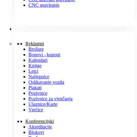
CNC graviranje
TISKANI MATERIJALI
Reklamni
Brošure
Bonovi - kuponi
Kalendari
Knjige
Letci
Naljepnice
Oslikavanje vozila
Plakati
Pozivnice
Pozivnice za vjenčanja
Ulaznice/Karte
Vrećice
Konferencijski
Akreditacije
Blokovi