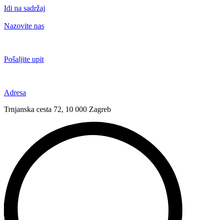
Idi na sadržaj
Nazovite nas
+385 91 6673 789
Pošaljite upit
novival@novival.hr
Adresa
Trnjanska cesta 72, 10 000 Zagreb