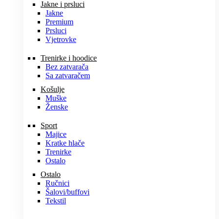
Jakne i prsluci
Jakne
Premium
Prsluci
Vjetrovke
Trenirke i hoodice
Bez zatvarača
Sa zatvaračem
Košulje
Muške
Ženske
Sport
Majice
Kratke hlače
Trenirke
Ostalo
Ostalo
Ručnici
Šalovi/buffovi
Tekstil