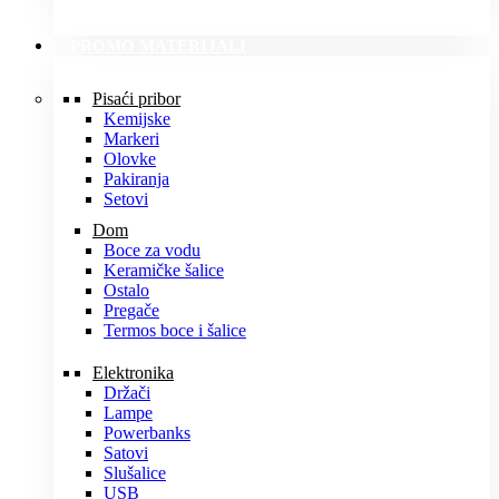
PROMO MATERIJALI
Pisaći pribor
Kemijske
Markeri
Olovke
Pakiranja
Setovi
Dom
Boce za vodu
Keramičke šalice
Ostalo
Pregače
Termos boce i šalice
Elektronika
Držači
Lampe
Powerbanks
Satovi
Slušalice
USB