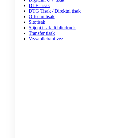
DTF Tisak
DTG Tisak / Direktni tisak
Offsetni tisak
Sitotisak
Slijepi tisak ili blindruck
Transfer tisak
Vez/aplicirani vez