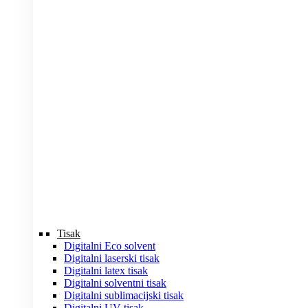
Tisak
Digitalni Eco solvent
Digitalni laserski tisak
Digitalni latex tisak
Digitalni solventni tisak
Digitalni sublimacijski tisak
Digitalni UV tisak