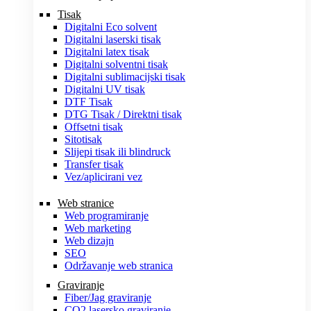
Tisak
Digitalni Eco solvent
Digitalni laserski tisak
Digitalni latex tisak
Digitalni solventni tisak
Digitalni sublimacijski tisak
Digitalni UV tisak
DTF Tisak
DTG Tisak / Direktni tisak
Offsetni tisak
Sitotisak
Slijepi tisak ili blindruck
Transfer tisak
Vez/aplicirani vez
Web stranice
Web programiranje
Web marketing
Web dizajn
SEO
Održavanje web stranica
Graviranje
Fiber/Jag graviranje
CO2 lasersko graviranje