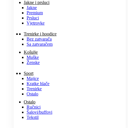
Jakne i prsluci
Jakne
Premium
Prsluci
Vjetrovke
Trenirke i hoodice
Bez zatvarača
Sa zatvaračem
Košulje
Muške
Ženske
Sport
Majice
Kratke hlače
Trenirke
Ostalo
Ostalo
Ručnici
Šalovi/buffovi
Tekstil