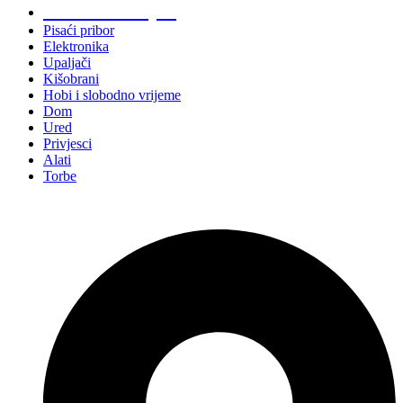
Promo materijali
Pisaći pribor
Elektronika
Upaljači
Kišobrani
Hobi i slobodno vrijeme
Dom
Ured
Privjesci
Alati
Torbe