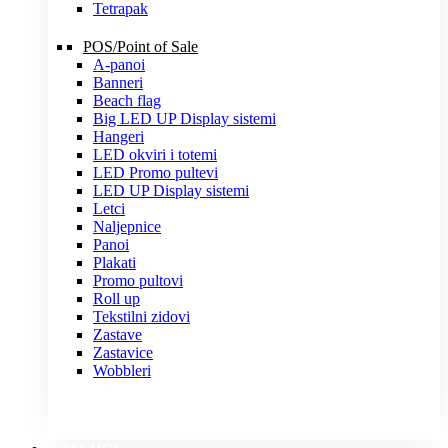
Tetrapak
POS/Point of Sale
A-panoi
Banneri
Beach flag
Big LED UP Display sistemi
Hangeri
LED okviri i totemi
LED Promo pultevi
LED UP Display sistemi
Letci
Naljepnice
Panoi
Plakati
Promo pultovi
Roll up
Tekstilni zidovi
Zastave
Zastavice
Wobbleri