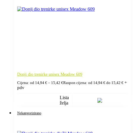
Donji dio trenirke unisex Meadow 609
+
Cijena: od
14,94
€
–
15,42
€
Raspon cijena: od 14,94 € do 15,42 €
pdv
Lista
želja
Nekategorizirano