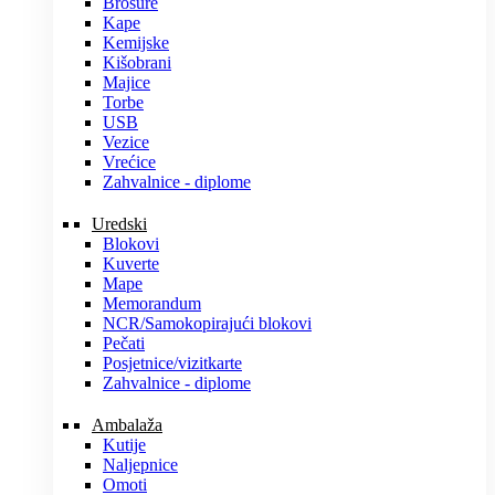
Brošure
Kape
Kemijske
Kišobrani
Majice
Torbe
USB
Vezice
Vrećice
Zahvalnice - diplome
Uredski
Blokovi
Kuverte
Mape
Memorandum
NCR/Samokopirajući blokovi
Pečati
Posjetnice/vizitkarte
Zahvalnice - diplome
Ambalaža
Kutije
Naljepnice
Omoti