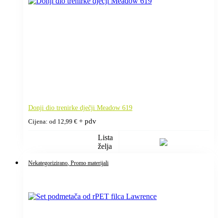
Donji dio trenirke dječji Meadow 619
+ pdv
Cijena: od
12,99
€
Lista
želja
Nekategorizirano
, Promo materijali