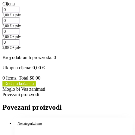
Cijena
2,00
€
+ pdv
2,00
€
+ pdv
2,00
€
+ pdv
2,00
€
+ pdv
Broj odabranih proizvoda
:
0
Ukupna cijena
:
0,00
€
0 Items, Total $0.00
Dodaj u košaricu
Moglo bi Vas zanimati
Povezani proizvodi
Povezani proizvodi
Nekategorizirano