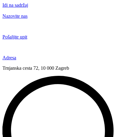
Idi na sadržaj
Nazovite nas
+385 91 6673 789
Pošaljite upit
novival@novival.hr
Adresa
Trnjanska cesta 72, 10 000 Zagreb