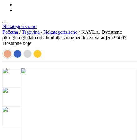
KONTAKT
KATALOZI
Nekategorizirano
Početna
/
Trgovina
/
Nekategorizirano
/ KAYLA. Dvostrano
okruglo ogledalo od aluminija s magnetnim zatvaranjem 95097
Dostupne boje