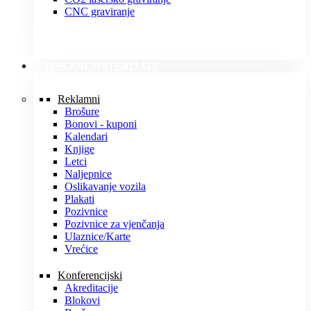
CNC graviranje
TISKANI MATERIJALI
Reklamni
Brošure
Bonovi - kuponi
Kalendari
Knjige
Letci
Naljepnice
Oslikavanje vozila
Plakati
Pozivnice
Pozivnice za vjenčanja
Ulaznice/Karte
Vrećice
Konferencijski
Akreditacije
Blokovi