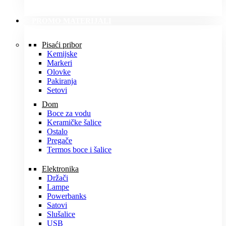
PROMO MATERIJALI
Pisaći pribor
Kemijske
Markeri
Olovke
Pakiranja
Setovi
Dom
Boce za vodu
Keramičke šalice
Ostalo
Pregače
Termos boce i šalice
Elektronika
Držači
Lampe
Powerbanks
Satovi
Slušalice
USB