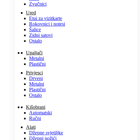
Zvučnici
Ured
Etui za vizitkarte
Rokovnici i notesi
Šalice
Zidni satovi
Ostalo
Upaljači
Metalni
Plastični
Privjesci
Drveni
Metalni
Plastični
Ostalo
Kišobrani
Automatski
Ručni
Alati
Džepne svjetiljke
Džepni nožići