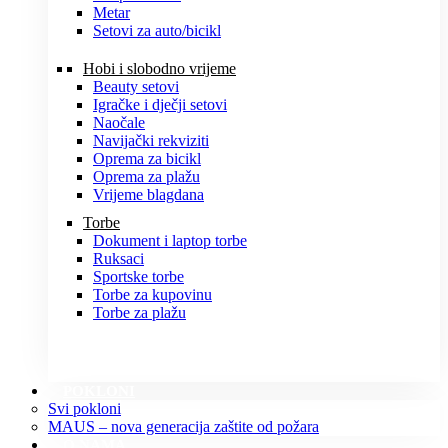
Metar
Setovi za auto/bicikl
Hobi i slobodno vrijeme
Beauty setovi
Igračke i dječji setovi
Naočale
Navijački rekviziti
Oprema za bicikl
Oprema za plažu
Vrijeme blagdana
Torbe
Dokument i laptop torbe
Ruksaci
Sportske torbe
Torbe za kupovinu
Torbe za plažu
POKLONI
Svi pokloni
MAUS – nova generacija zaštite od požara
O NAMA