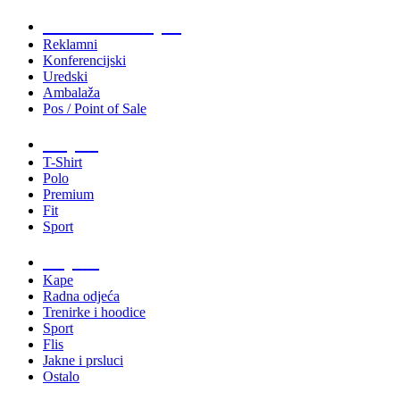
Tiskani materijali
Reklamni
Konferencijski
Uredski
Ambalaža
Pos / Point of Sale
Majice
T-Shirt
Polo
Premium
Fit
Sport
Odjeća
Kape
Radna odjeća
Trenirke i hoodice
Sport
Flis
Jakne i prsluci
Ostalo