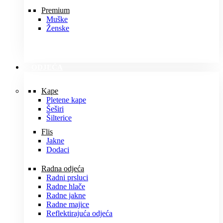
Premium
Muške
Ženske
ODJEĆA
Kape
Pletene kape
Šeširi
Šilterice
Flis
Jakne
Dodaci
Radna odjeća
Radni prsluci
Radne hlače
Radne jakne
Radne majice
Reflektirajuća odjeća