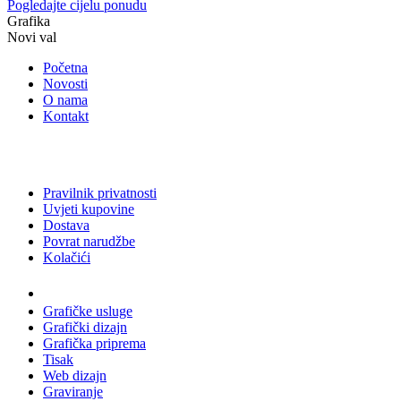
Pogledajte cijelu ponudu
Grafika
Novi val
Početna
Novosti
O nama
Kontakt
Pravilnik privatnosti
Uvjeti kupovine
Dostava
Povrat narudžbe
Kolačići
Usluge
Grafičke usluge
Grafički dizajn
Grafička priprema
Tisak
Web dizajn
Graviranje