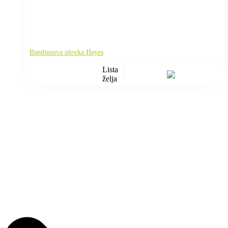
Bambusova olovka Hayes
Lista
želja