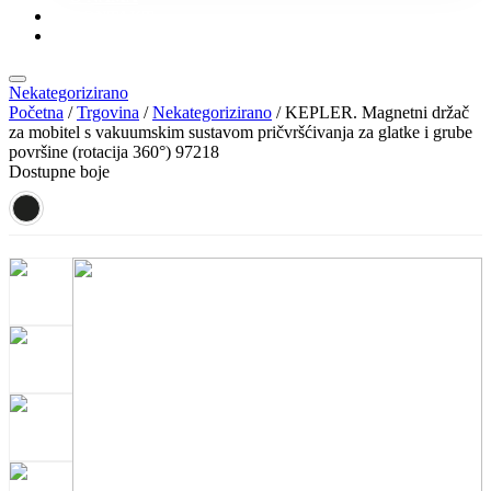
KONTAKT
KATALOZI
Nekategorizirano
Početna
/
Trgovina
/
Nekategorizirano
/ KEPLER. Magnetni držač
za mobitel s vakuumskim sustavom pričvršćivanja za glatke i grube
površine (rotacija 360°) 97218
Dostupne boje