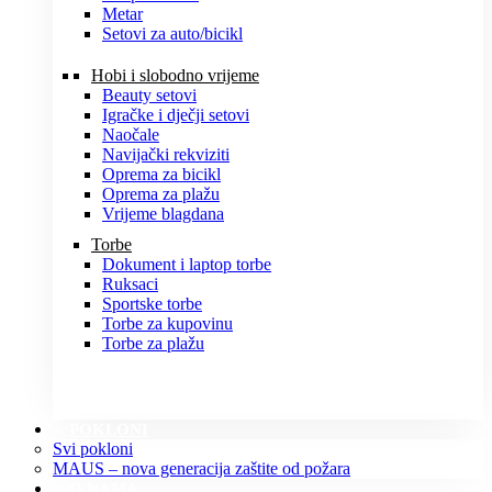
Metar
Setovi za auto/bicikl
Hobi i slobodno vrijeme
Beauty setovi
Igračke i dječji setovi
Naočale
Navijački rekviziti
Oprema za bicikl
Oprema za plažu
Vrijeme blagdana
Torbe
Dokument i laptop torbe
Ruksaci
Sportske torbe
Torbe za kupovinu
Torbe za plažu
POKLONI
Svi pokloni
MAUS – nova generacija zaštite od požara
O NAMA