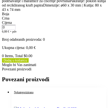
podešavanje i maramice za čišćenje površinaPakiranje: poklon kutija
od recikliranog kraft papiraDimenzije: ø60 x 30 mm | Kutija: 80 x
43 x 74 mm
Boja
Crna
Cijena
6,08
€
+ pdv
Broj odabranih proizvoda
:
0
Ukupna cijena
:
0,00
€
0 Items, Total $0.00
Dodaj u košaricu
Moglo bi Vas zanimati
Povezani proizvodi
Povezani proizvodi
Nekategorizirano