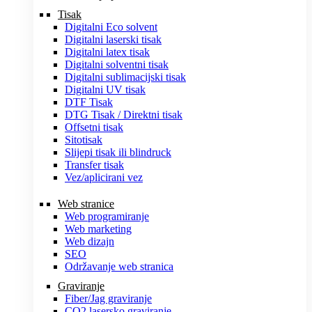
Tisak
Digitalni Eco solvent
Digitalni laserski tisak
Digitalni latex tisak
Digitalni solventni tisak
Digitalni sublimacijski tisak
Digitalni UV tisak
DTF Tisak
DTG Tisak / Direktni tisak
Offsetni tisak
Sitotisak
Slijepi tisak ili blindruck
Transfer tisak
Vez/aplicirani vez
Web stranice
Web programiranje
Web marketing
Web dizajn
SEO
Održavanje web stranica
Graviranje
Fiber/Jag graviranje
CO2 lasersko graviranje