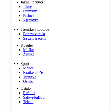
Jakne i prsluci
Jakne
Premium
Prsluci
Vjetrovke
Trenirke i hoodice
Bez zatvarača
Sa zatvaračem
Košulje
Muške
Ženske
Sport
Majice
Kratke hlače
Trenirke
Ostalo
Ostalo
Ručnici
Šalovi/buffovi
Tekstil