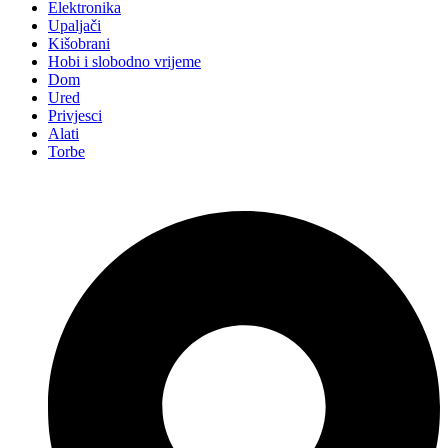
Elektronika
Upaljači
Kišobrani
Hobi i slobodno vrijeme
Dom
Ured
Privjesci
Alati
Torbe