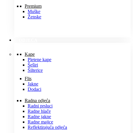
Premium
Muške
Ženske
ODJEĆA
Kape
Pletene kape
Šeširi
Šilterice
Flis
Jakne
Dodaci
Radna odjeća
Radni prsluci
Radne hlače
Radne jakne
Radne majice
Reflektirajuća odjeća