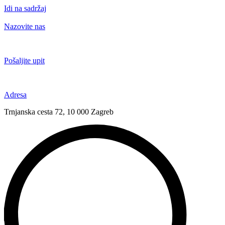
Idi na sadržaj
Nazovite nas
+385 91 6673 789
Pošaljite upit
novival@novival.hr
Adresa
Trnjanska cesta 72, 10 000 Zagreb