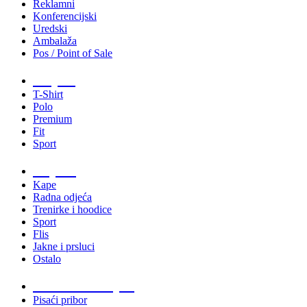
Reklamni
Konferencijski
Uredski
Ambalaža
Pos / Point of Sale
Majice
T-Shirt
Polo
Premium
Fit
Sport
Odjeća
Kape
Radna odjeća
Trenirke i hoodice
Sport
Flis
Jakne i prsluci
Ostalo
Promo materijali
Pisaći pribor