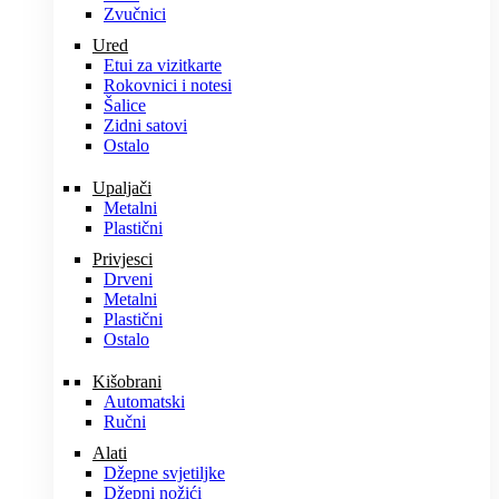
Zvučnici
Ured
Etui za vizitkarte
Rokovnici i notesi
Šalice
Zidni satovi
Ostalo
Upaljači
Metalni
Plastični
Privjesci
Drveni
Metalni
Plastični
Ostalo
Kišobrani
Automatski
Ručni
Alati
Džepne svjetiljke
Džepni nožići