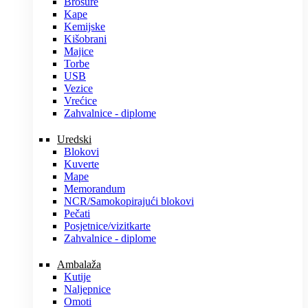
Brošure
Kape
Kemijske
Kišobrani
Majice
Torbe
USB
Vezice
Vrećice
Zahvalnice - diplome
Uredski
Blokovi
Kuverte
Mape
Memorandum
NCR/Samokopirajući blokovi
Pečati
Posjetnice/vizitkarte
Zahvalnice - diplome
Ambalaža
Kutije
Naljepnice
Omoti