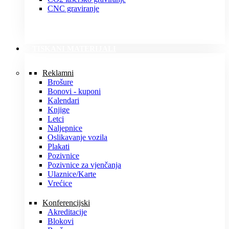
CNC graviranje
TISKANI MATERIJALI
Reklamni
Brošure
Bonovi - kuponi
Kalendari
Knjige
Letci
Naljepnice
Oslikavanje vozila
Plakati
Pozivnice
Pozivnice za vjenčanja
Ulaznice/Karte
Vrećice
Konferencijski
Akreditacije
Blokovi