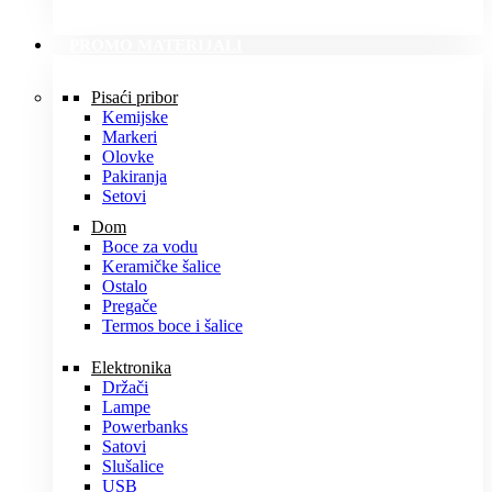
PROMO MATERIJALI
Pisaći pribor
Kemijske
Markeri
Olovke
Pakiranja
Setovi
Dom
Boce za vodu
Keramičke šalice
Ostalo
Pregače
Termos boce i šalice
Elektronika
Držači
Lampe
Powerbanks
Satovi
Slušalice
USB