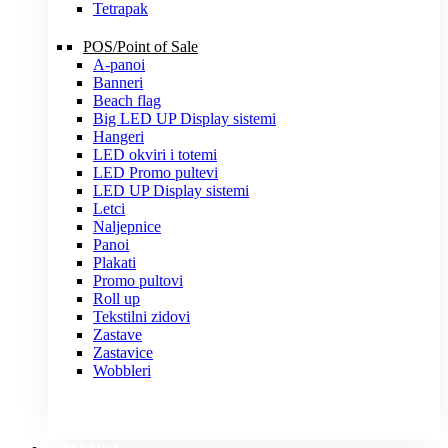
Tetrapak
POS/Point of Sale
A-panoi
Banneri
Beach flag
Big LED UP Display sistemi
Hangeri
LED okviri i totemi
LED Promo pultevi
LED UP Display sistemi
Letci
Naljepnice
Panoi
Plakati
Promo pultovi
Roll up
Tekstilni zidovi
Zastave
Zastavice
Wobbleri