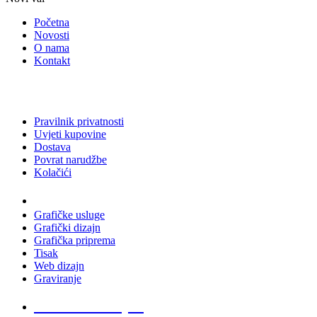
Početna
Novosti
O nama
Kontakt
Pravilnik privatnosti
Uvjeti kupovine
Dostava
Povrat narudžbe
Kolačići
Usluge
Grafičke usluge
Grafički dizajn
Grafička priprema
Tisak
Web dizajn
Graviranje
Tiskani materijali