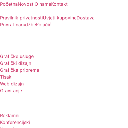
Početna
Novosti
O nama
Kontakt
Pravilnik privatnosti
Uvjeti kupovine
Dostava
Povrat narudžbe
Kolačići
Usluge
Grafičke usluge
Grafički dizajn
Grafička priprema
Tisak
Web dizajn
Graviranje
Tiskani materijali
Reklamni
Konferencijski