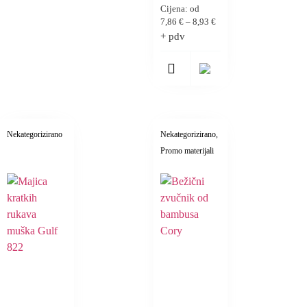
Cijena: od
7,86
€
–
8,93
€
+ pdv
Nekategorizirano
Nekategorizirano
,
Promo materijali