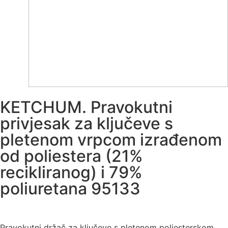
KETCHUM. Pravokutni
privjesak za ključeve s
pletenom vrpcom izrađenom
od poliestera (21%
recikliranog) i 79%
poliuretana 95133
Pravokutni držač za ključeve s pletenom poliesterskom