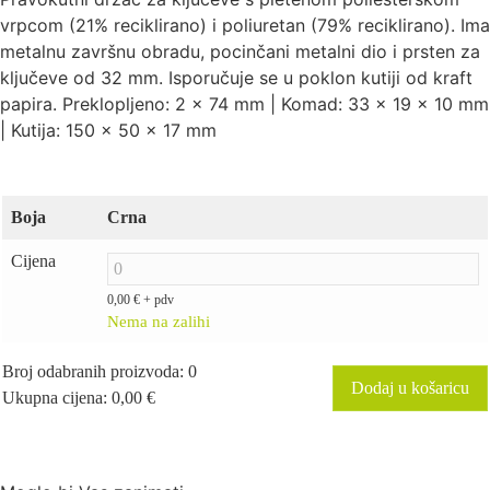
vrpcom (21% reciklirano) i poliuretan (79% reciklirano). Ima
metalnu završnu obradu, pocinčani metalni dio i prsten za
ključeve od 32 mm. Isporučuje se u poklon kutiji od kraft
papira. Preklopljeno: 2 x 74 mm | Komad: 33 x 19 x 10 mm
| Kutija: 150 x 50 x 17 mm
Boja
Crna
Cijena
0,00
€
+ pdv
Nema na zalihi
Broj odabranih proizvoda
:
0
Dodaj u košaricu
Ukupna cijena
:
0,00
€
0
Items,
Total
$0.00