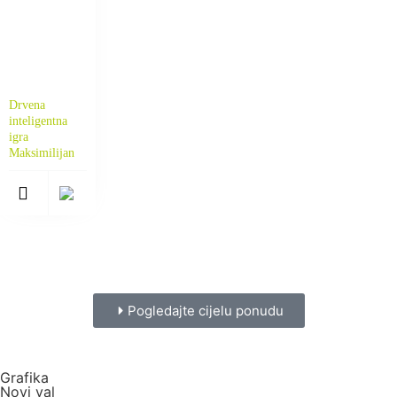
Drvena
inteligentna
igra
Maksimilijan
Pogledajte cijelu ponudu
Grafika
Novi val