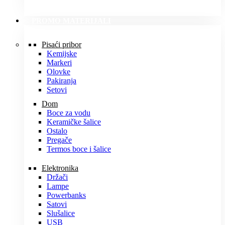
PROMO MATERIJALI
Pisaći pribor
Kemijske
Markeri
Olovke
Pakiranja
Setovi
Dom
Boce za vodu
Keramičke šalice
Ostalo
Pregače
Termos boce i šalice
Elektronika
Držači
Lampe
Powerbanks
Satovi
Slušalice
USB