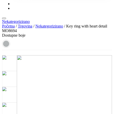
KONTAKT
KATALOZI
Nekategorizirano
Početna
/
Trgovina
/
Nekategorizirano
/ Key ring with heart detail
MO8694
Dostupne boje