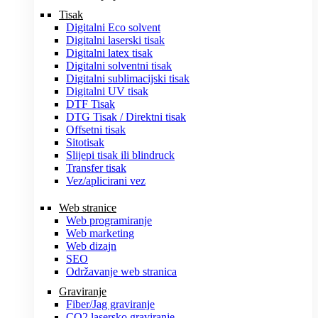
Tisak
Digitalni Eco solvent
Digitalni laserski tisak
Digitalni latex tisak
Digitalni solventni tisak
Digitalni sublimacijski tisak
Digitalni UV tisak
DTF Tisak
DTG Tisak / Direktni tisak
Offsetni tisak
Sitotisak
Slijepi tisak ili blindruck
Transfer tisak
Vez/aplicirani vez
Web stranice
Web programiranje
Web marketing
Web dizajn
SEO
Održavanje web stranica
Graviranje
Fiber/Jag graviranje
CO2 lasersko graviranje