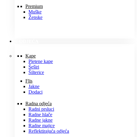
Premium
Muške
Ženske
ODJEĆA
Kape
Pletene kape
Šeširi
Šilterice
Flis
Jakne
Dodaci
Radna odjeća
Radni prsluci
Radne hlače
Radne jakne
Radne majice
Reflektirajuća odjeća