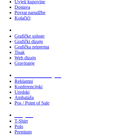
Uvjeti kupovine
Dostava
Povrat narudžbe
Kolačići
Usluge
Grafičke usluge
Grafički dizajn
Grafička priprema
Tisak
Web dizajn
Graviranje
Tiskani materijali
Reklamni
Konferencijski
Uredski
Ambalaža
Pos / Point of Sale
Majice
T-Shirt
Polo
Premium