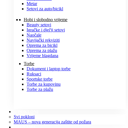
Metar
Setovi za auto/bicikl
Hobi i slobodno vrijeme
Beauty setovi
Igračke i dječji setovi
Naočale
Navijački rekviziti
Oprema za bicikl
Oprema za plažu
Vrijeme blagdana
Torbe
Dokument i laptop torbe
Ruksaci
Sportske torbe
Torbe za kupovinu
Torbe za plažu
POKLONI
Svi pokloni
MAUS – nova generacija zaštite od požara
O NAMA