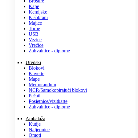
Brošure
Kape
Kemijske
Kišobrani
Majice
Torbe
USB
Vezice
Vrećice
Zahvalnice - diplome
Uredski
Blokovi
Kuverte
Mape
Memorandum
NCR/Samokopirajući blokovi
Pečati
Posjetnice/vizitkarte
Zahvalnice - diplome
Ambalaža
Kutije
Naljepnice
Omoti