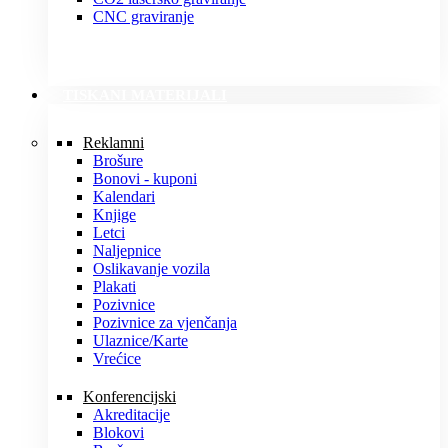
CNC graviranje
TISKANI MATERIJALI
Reklamni
Brošure
Bonovi - kuponi
Kalendari
Knjige
Letci
Naljepnice
Oslikavanje vozila
Plakati
Pozivnice
Pozivnice za vjenčanja
Ulaznice/Karte
Vrećice
Konferencijski
Akreditacije
Blokovi