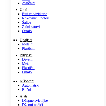
Zvučnici
Ured
Etui za vizitkarte
Rokovnici i notesi
Šalice
Zidni satovi
Ostalo
Upaljači
Metalni
Plastični
Privjesci
Drveni
Metalni
Plastični
Ostalo
Kišobrani
Automatski
Ručni
Alati
Džepne svjetiljke
Džepni nožići