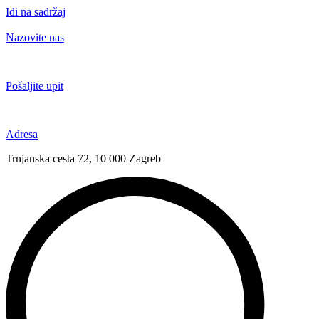
Idi na sadržaj
Nazovite nas
+385 91 6673 789
Pošaljite upit
novival@novival.hr
Adresa
Trnjanska cesta 72, 10 000 Zagreb