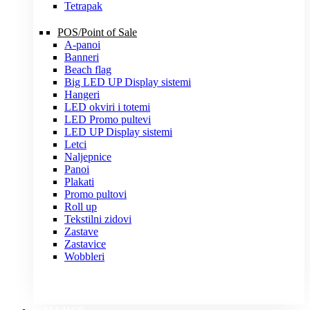
Tetrapak
POS/Point of Sale
A-panoi
Banneri
Beach flag
Big LED UP Display sistemi
Hangeri
LED okviri i totemi
LED Promo pultevi
LED UP Display sistemi
Letci
Naljepnice
Panoi
Plakati
Promo pultovi
Roll up
Tekstilni zidovi
Zastave
Zastavice
Wobbleri