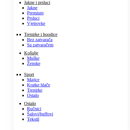
Jakne i prsluci
Jakne
Premium
Prsluci
Vjetrovke
Trenirke i hoodice
Bez zatvarača
Sa zatvaračem
Košulje
Muške
Ženske
Sport
Majice
Kratke hlače
Trenirke
Ostalo
Ostalo
Ručnici
Šalovi/buffovi
Tekstil