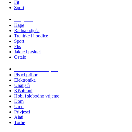
Fit
Sport
Odjeća
Kape
Radna odjeća
Trenirke i hoodice
Sport
Flis
Jakne i prsluci
Ostalo
Promo materijali
Pisaći pribor
Elektronika
Upaljači
Kišobrani
Hobi i slobodno vrijeme
Dom
Ured
Privjesci
Alati
Torbe