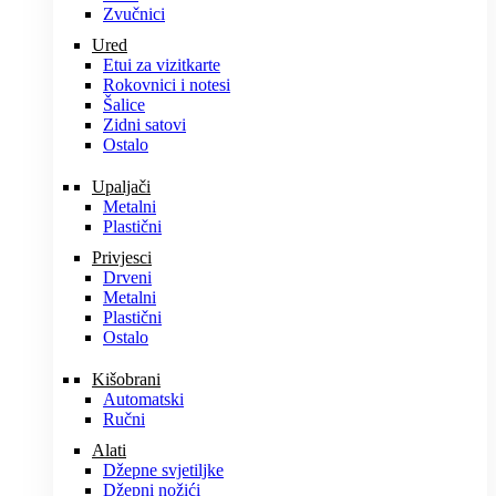
Zvučnici
Ured
Etui za vizitkarte
Rokovnici i notesi
Šalice
Zidni satovi
Ostalo
Upaljači
Metalni
Plastični
Privjesci
Drveni
Metalni
Plastični
Ostalo
Kišobrani
Automatski
Ručni
Alati
Džepne svjetiljke
Džepni nožići