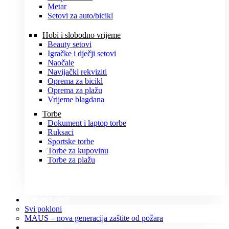
Metar
Setovi za auto/bicikl
Hobi i slobodno vrijeme
Beauty setovi
Igračke i dječji setovi
Naočale
Navijački rekviziti
Oprema za bicikl
Oprema za plažu
Vrijeme blagdana
Torbe
Dokument i laptop torbe
Ruksaci
Sportske torbe
Torbe za kupovinu
Torbe za plažu
POKLONI
Svi pokloni
MAUS – nova generacija zaštite od požara
O NAMA