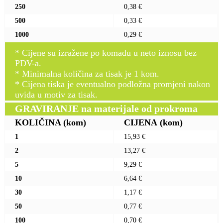
250
0,38 €
500
0,33 €
1000
0,29 €
* Cijene su izražene po komadu u neto iznosu bez
PDV-a.
* Minimalna količina za tisak je 1 kom.
* Cijena tiska je eventualno podložna promjeni nakon
uvida u motiv za tisak.
GRAVIRANJE na materijale od prokroma
KOLIČINA
(kom)
CIJENA
(kom)
1
15,93 €
2
13,27 €
5
9,29 €
10
6,64 €
30
1,17 €
50
0,77 €
100
0,70 €