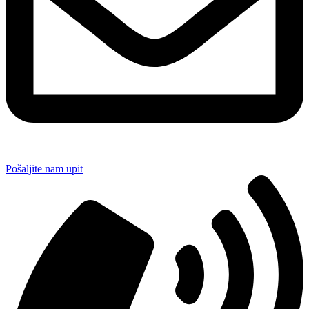
Pošaljite nam upit