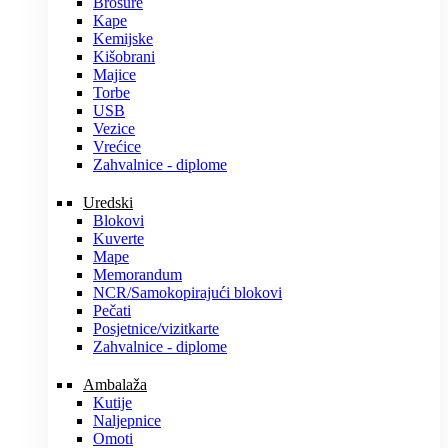
Brošure
Kape
Kemijske
Kišobrani
Majice
Torbe
USB
Vezice
Vrećice
Zahvalnice - diplome
Uredski
Blokovi
Kuverte
Mape
Memorandum
NCR/Samokopirajući blokovi
Pečati
Posjetnice/vizitkarte
Zahvalnice - diplome
Ambalaža
Kutije
Naljepnice
Omoti