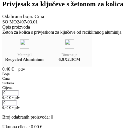
Privjesak za ključeve s žetonom za kolica
Odabrana boja: Crna
SO MO2407-03.01
Opis proizvoda
Žeton za kolica s privjeskom za ključeve od recikliranog aluminija.
Materijal
Dimenzije
Recycled Aluminium
6,9X2,3CM
0,40
€
+ pdv
Boja
Crna
Srebrna
Cijena
0,40
€
+ pdv
0,40
€
+ pdv
Broj odabranih proizvoda
:
0
Ukupna cijena
:
0,00
€