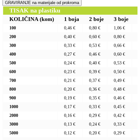
GRAVIRANJE na materijale od prokroma
TISAK na plastiku
KOLIČINA
(kom)
1 boja
2 boje
3 boje
100
0,46 €
0,80 €
1,06 €
200
0,40 €
0,60 €
0,80 €
300
0,33 €
0,53 €
0,66 €
400
0,27 €
0,46 €
0,60 €
500
0,24 €
0,40 €
0,53 €
600
0,23 €
0,39 €
0,50 €
700
0,21 €
0,37 €
0,49 €
800
0,20 €
0,36 €
0,48 €
900
0,19 €
0,35 €
0,46 €
1000
0,17 €
0,33 €
0,45 €
2000
0,16 €
0,29 €
0,42 €
3000
0,13 €
0,24 €
0,33 €
5000
0,12 €
0,20 €
0,29 €