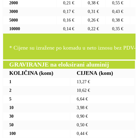
2000
0,21 €
0,38 €
0,55 €
3000
0,17 €
0,31 €
0,43 €
5000
0,16 €
0,26 €
0,38 €
10000
0,14 €
0,22 €
0,35 €
* Cijene su izražene po komadu u neto iznosu bez PDV-a
GRAVIRANJE na eloksirani aluminij
KOLIČINA
(kom)
CIJENA
(kom)
1
13,27 €
2
10,62 €
5
6,64 €
10
3,98 €
30
0,90 €
50
0,50 €
100
0,44 €