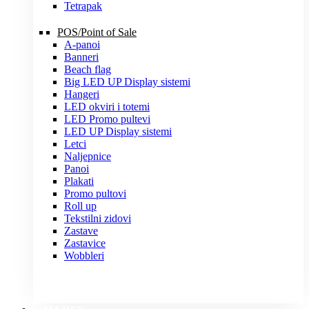
Tetrapak
POS/Point of Sale
A-panoi
Banneri
Beach flag
Big LED UP Display sistemi
Hangeri
LED okviri i totemi
LED Promo pultevi
LED UP Display sistemi
Letci
Naljepnice
Panoi
Plakati
Promo pultovi
Roll up
Tekstilni zidovi
Zastave
Zastavice
Wobbleri