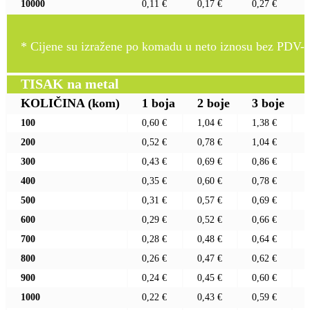
10000
0,11 €
0,17 €
0,27 €
* Cijene su izražene po komadu u neto iznosu bez PDV-a
TISAK na metal
KOLIČINA
(kom)
1 boja
2 boje
3 boje
100
0,60 €
1,04 €
1,38 €
200
0,52 €
0,78 €
1,04 €
300
0,43 €
0,69 €
0,86 €
400
0,35 €
0,60 €
0,78 €
500
0,31 €
0,57 €
0,69 €
600
0,29 €
0,52 €
0,66 €
700
0,28 €
0,48 €
0,64 €
800
0,26 €
0,47 €
0,62 €
900
0,24 €
0,45 €
0,60 €
1000
0,22 €
0,43 €
0,59 €