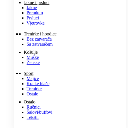
Jakne i prsluci
Jakne
Premium
Prsluci
Vjetrovke
Trenirke i hoodice
Bez zatvarača
Sa zatvaračem
Košulje
Muške
Ženske
Sport
Majice
Kratke hlače
Trenirke
Ostalo
Ostalo
Ručnici
Šalovi/buffovi
Tekstil