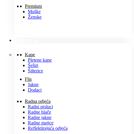
Premium
Muške
Ženske
ODJEĆA
Kape
Pletene kape
Šeširi
Šilterice
Flis
Jakne
Dodaci
Radna odjeća
Radni prsluci
Radne hlače
Radne jakne
Radne majice
Reflektirajuća odjeća