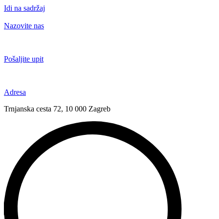
Idi na sadržaj
Nazovite nas
+385 91 6673 789
Pošaljite upit
novival@novival.hr
Adresa
Trnjanska cesta 72, 10 000 Zagreb