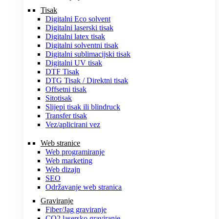
Tisak
Digitalni Eco solvent
Digitalni laserski tisak
Digitalni latex tisak
Digitalni solventni tisak
Digitalni sublimacijski tisak
Digitalni UV tisak
DTF Tisak
DTG Tisak / Direktni tisak
Offsetni tisak
Sitotisak
Slijepi tisak ili blindruck
Transfer tisak
Vez/aplicirani vez
Web stranice
Web programiranje
Web marketing
Web dizajn
SEO
Održavanje web stranica
Graviranje
Fiber/Jag graviranje
CO2 lasersko graviranje