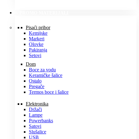
PROMO MATERIJALI
Pisaći pribor
Kemijske
Markeri
Olovke
Pakiranja
Setovi
Dom
Boce za vodu
Keramičke šalice
Ostalo
Pregače
Termos boce i šalice
Elektronika
Držači
Lampe
Powerbanks
Satovi
Slušalice
USB