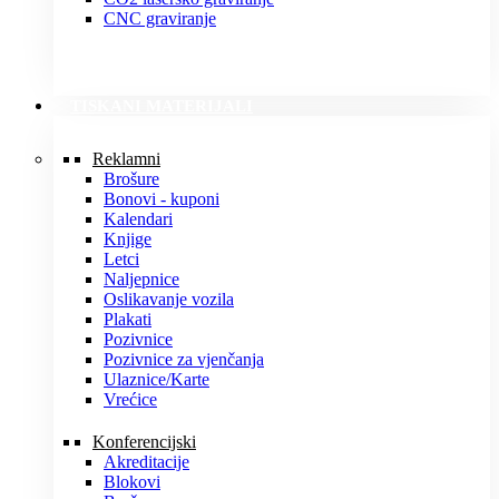
CNC graviranje
TISKANI MATERIJALI
Reklamni
Brošure
Bonovi - kuponi
Kalendari
Knjige
Letci
Naljepnice
Oslikavanje vozila
Plakati
Pozivnice
Pozivnice za vjenčanja
Ulaznice/Karte
Vrećice
Konferencijski
Akreditacije
Blokovi