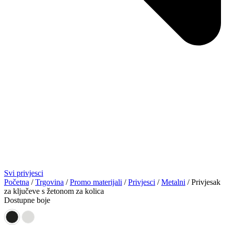
Svi privjesci
Početna
/
Trgovina
/
Promo materijali
/
Privjesci
/
Metalni
/ Privjesak
za ključeve s žetonom za kolica
Dostupne boje