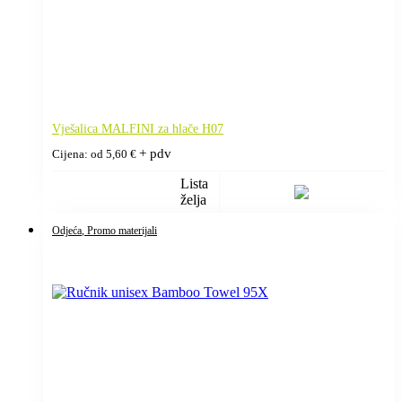
Vješalica MALFINI za hlače H07
+ pdv
Cijena: od
5,60
€
Lista
želja
Odjeća
, Promo materijali