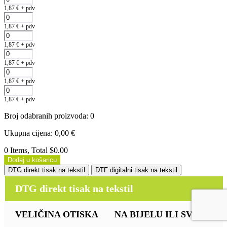
1,87
€
+ pdv
1,87
€
+ pdv
1,87
€
+ pdv
1,87
€
+ pdv
1,87
€
+ pdv
1,87
€
+ pdv
Broj odabranih proizvoda
:
0
Ukupna cijena
:
0,00
€
0 Items, Total $0.00
Dodaj u košaricu
DTG direkt tisak na tekstil
DTF digitalni tisak na tekstil
DTG direkt tisak na tekstil
VELIČINA OTISKA
NA BIJELU ILI SVIJETLU (b