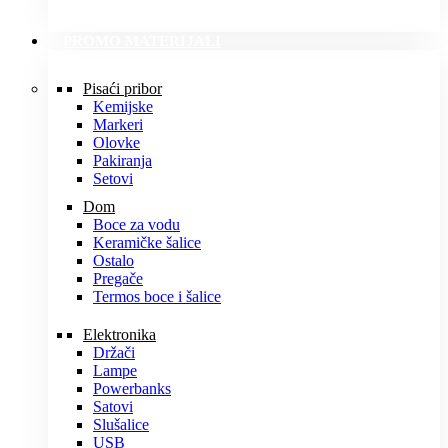
PROMO MATERIJALI
Pisaći pribor
Kemijske
Markeri
Olovke
Pakiranja
Setovi
Dom
Boce za vodu
Keramičke šalice
Ostalo
Pregače
Termos boce i šalice
Elektronika
Držači
Lampe
Powerbanks
Satovi
Slušalice
USB