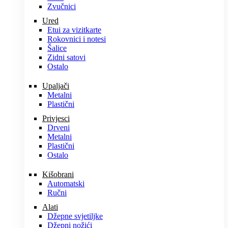
Zvučnici
Ured
Etui za vizitkarte
Rokovnici i notesi
Šalice
Zidni satovi
Ostalo
Upaljači
Metalni
Plastični
Privjesci
Drveni
Metalni
Plastični
Ostalo
Kišobrani
Automatski
Ručni
Alati
Džepne svjetiljke
Džepni nožići