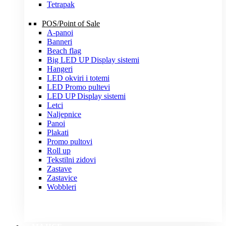
Tetrapak
POS/Point of Sale
A-panoi
Banneri
Beach flag
Big LED UP Display sistemi
Hangeri
LED okviri i totemi
LED Promo pultevi
LED UP Display sistemi
Letci
Naljepnice
Panoi
Plakati
Promo pultovi
Roll up
Tekstilni zidovi
Zastave
Zastavice
Wobbleri