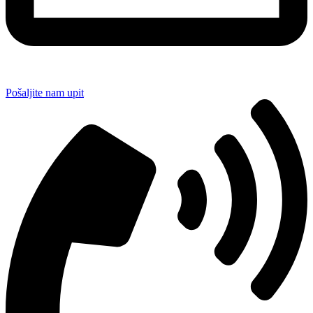
Pošaljite nam upit