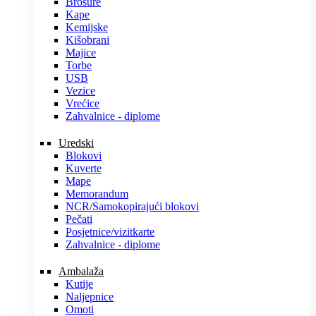
Brošure
Kape
Kemijske
Kišobrani
Majice
Torbe
USB
Vezice
Vrećice
Zahvalnice - diplome
Uredski
Blokovi
Kuverte
Mape
Memorandum
NCR/Samokopirajući blokovi
Pečati
Posjetnice/vizitkarte
Zahvalnice - diplome
Ambalaža
Kutije
Naljepnice
Omoti