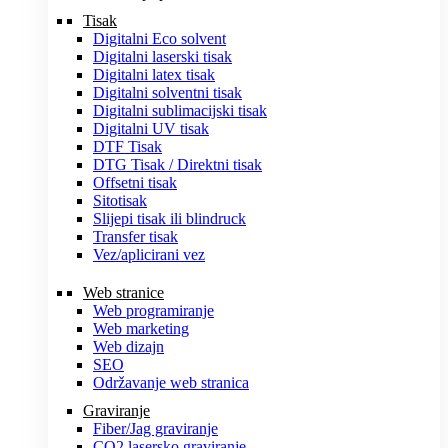
Tisak
Digitalni Eco solvent
Digitalni laserski tisak
Digitalni latex tisak
Digitalni solventni tisak
Digitalni sublimacijski tisak
Digitalni UV tisak
DTF Tisak
DTG Tisak / Direktni tisak
Offsetni tisak
Sitotisak
Slijepi tisak ili blindruck
Transfer tisak
Vez/aplicirani vez
Web stranice
Web programiranje
Web marketing
Web dizajn
SEO
Održavanje web stranica
Graviranje
Fiber/Jag graviranje
CO2 lasersko graviranje