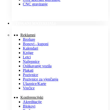
CNC graviranje
TISKANI MATERIJALI
Reklamni
Brošure
Bonovi - kuponi
Kalendari
Knjige
Letci
Naljepnice
Oslikavanje vozila
Plakati
Pozivnice
Pozivnice za vjenčanja
Ulaznice/Karte
Vrećice
Konferencijski
Akreditacije
Blokovi