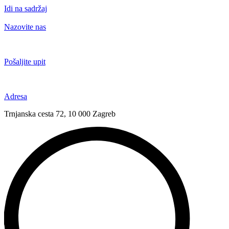
Idi na sadržaj
Nazovite nas
+385 91 6673 789
Pošaljite upit
novival@novival.hr
Adresa
Trnjanska cesta 72, 10 000 Zagreb