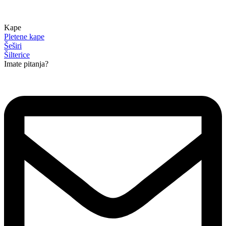
Kape
Pletene kape
Šeširi
Šilterice
Imate pitanja?