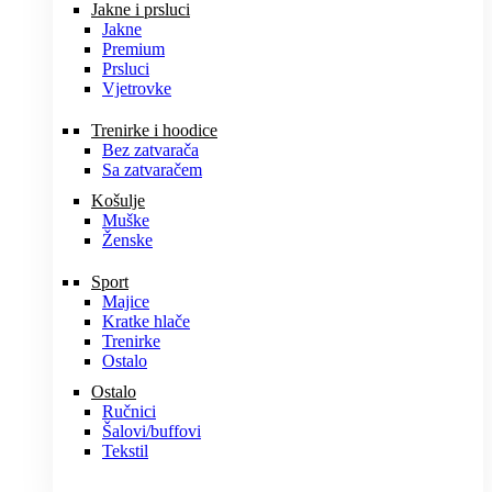
Jakne i prsluci
Jakne
Premium
Prsluci
Vjetrovke
Trenirke i hoodice
Bez zatvarača
Sa zatvaračem
Košulje
Muške
Ženske
Sport
Majice
Kratke hlače
Trenirke
Ostalo
Ostalo
Ručnici
Šalovi/buffovi
Tekstil