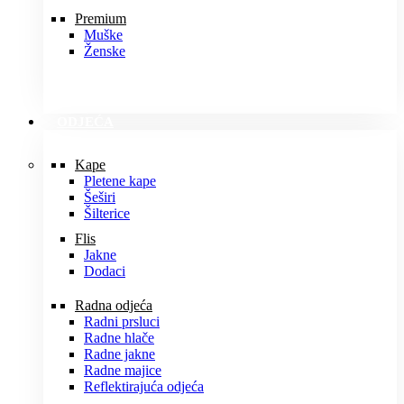
Premium
Muške
Ženske
ODJEĆA
Kape
Pletene kape
Šeširi
Šilterice
Flis
Jakne
Dodaci
Radna odjeća
Radni prsluci
Radne hlače
Radne jakne
Radne majice
Reflektirajuća odjeća