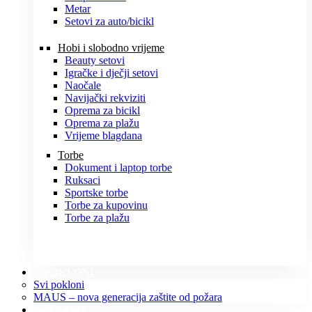
Metar
Setovi za auto/bicikl
Hobi i slobodno vrijeme
Beauty setovi
Igračke i dječji setovi
Naočale
Navijački rekviziti
Oprema za bicikl
Oprema za plažu
Vrijeme blagdana
Torbe
Dokument i laptop torbe
Ruksaci
Sportske torbe
Torbe za kupovinu
Torbe za plažu
POKLONI
Svi pokloni
MAUS – nova generacija zaštite od požara
O NAMA