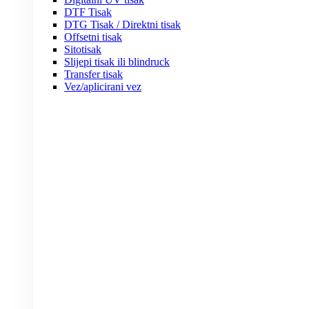
DTF Tisak
DTG Tisak / Direktni tisak
Offsetni tisak
Sitotisak
Slijepi tisak ili blindruck
Transfer tisak
Vez/aplicirani vez