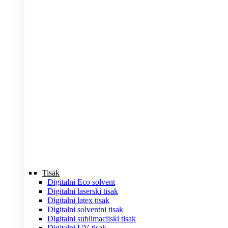
Tisak
Digitalni Eco solvent
Digitalni laserski tisak
Digitalni latex tisak
Digitalni solventni tisak
Digitalni sublimacijski tisak
Digitalni UV tisak